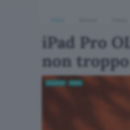
Offerte
Business
Fintech
iPad Pro O
non troppo
Tecnologia
Mobile