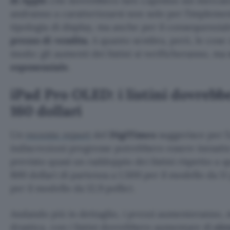
di
Apple
che dovrebbero fare capolino sul mercat
andranno a caratterizzarsi non solo per l’impleme
tipologia di display, ma anche per il consequenzia
prezzo di vendita
. A quanto sembra, però, le cos
modo: gli aumenti dei listini si verificheranno, ma
esponenziale
.
iPad Pro OLED: i listini dovreb
160 dollari
Un
recente report
del
DigiTimes
suggerisce per l
indiscrezioni pregresse potrebbero essere inesatt
previsto quasi un raddoppio dei listini rispetto a q
800 dollari di partenza a 1.500 per il modello da 11 
per il modello da 12,9 pollici.
Andando più in dettaglio, i prezzi aumenteranno,
drastica, con i listini dovrebbero aumentare di
cir