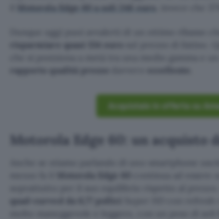
il
Motorola Edge 60 a soli 246 euro
, invece che 37
Dunque oggi puoi avvalerti di un ottimo ribasso ch
risparmiare quasi 134 euro
sul prezzo di listino.
che si posiziona a metà tra una medio gamma e un 
rapporto qualità prezzo
davvero
eccellente.
Acquistalo in offerta su Am
Motorola Edge 60: un acquisto 
Anche se stiamo parlando di uno smartphone usci
mezzo fa il
Motorola Edge 60
continua ad essere u
soprattutto per il suo equilibrio rispetto al prezzo
quad-curved da 6,77 pollici
Super HD con refresh 
molto maneggevole e leggero, con un peso di soli