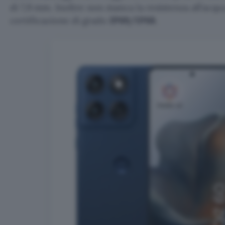
di 7,9 mm. Inoltre non manca la resistenza all’acqua
certificazione di grado
IP69/IP68
.