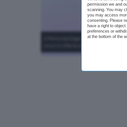
permission we and o
scanning. You may cl
you may access more 
consenting. Please no
have a right to objec
preferences or withdr
at the bottom of the 
Il Motorola Edge 60 è uno smartphone
ora è in offerta su Amazon.