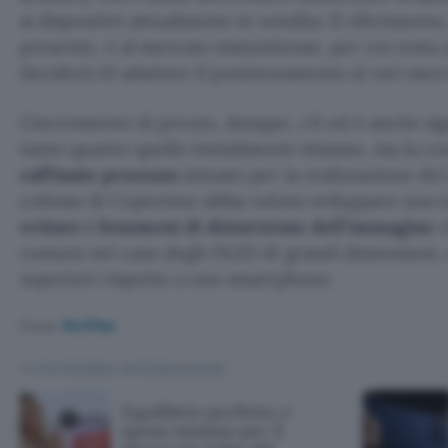
ai dispositivi attualmente in vendita. Il riferiment
presente, è al mercato statunitense, per cui resta
deciderà di adattare il posizionamento ai vari merc
L’incremento di prezzo, dunque, c’è ed è anche si
tanto quanto quello inizialmente stimato, ma la cos
raffinato processo
attuato per la realizzazione del 
colosso di Cupertino abbia voluto sviluppare una t
evitare i fenomeni di distorsione dell’immagine
c
comuni nel caso degli OLED di grandi dimensioni,
superiori rispetto a uno smartphone.
Fonte:
9to5Mac
TI POTREBBE INTERESSARE
Equilibrio perfetto e
spesa minima per il