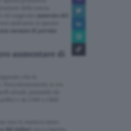
o questa primavera
ntazione della nuova
le ed esagerato
aumento del
e non andranno in questo
non saranno di portata
bero aumentare di
’appunto che le
e. Precedentemente si era
uelli attuali, passando da
pollici e da 1.100 a 1.800
 ma non in maniera tanto
ca 160 dollari
circa rispetto