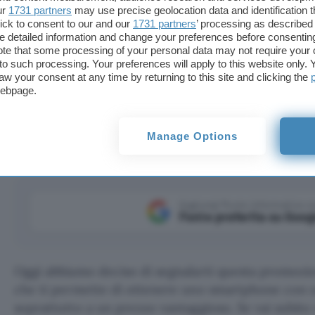
ur
1731 partners
may use precise geolocation data and identification 
ick to consent to our and our
1731 partners
’ processing as described 
detailed information and change your preferences before consenting
te that some processing of your personal data may not require your 
t to such processing. Your preferences will apply to this website only
aw your consent at any time by returning to this site and clicking the
webpage.
 che garantisce un rapporto qualità prezzo eccellente e
Manage Options
Aggiungi Punto Informatico 
Fonte preferita su Goog
Oggi abbiamo deciso di segnalarti questa promozi
che ti permette di ottenere uno smartphone con u
soprattutto a un prezzo vantaggioso. Se vai subit