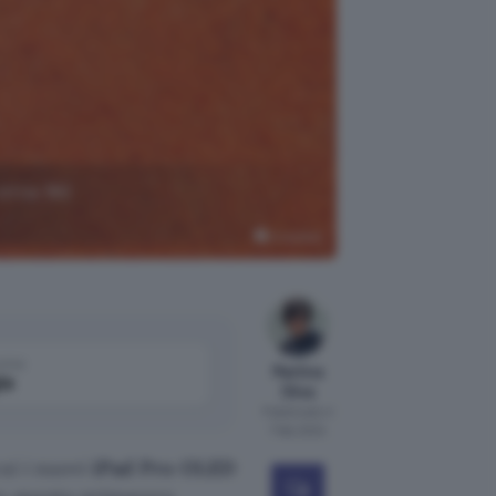
circa 160
Unsplash
come
Martina
le
Oliva
Pubblicato il
7 feb 2024
i i nuovi
iPad Pro
OLED