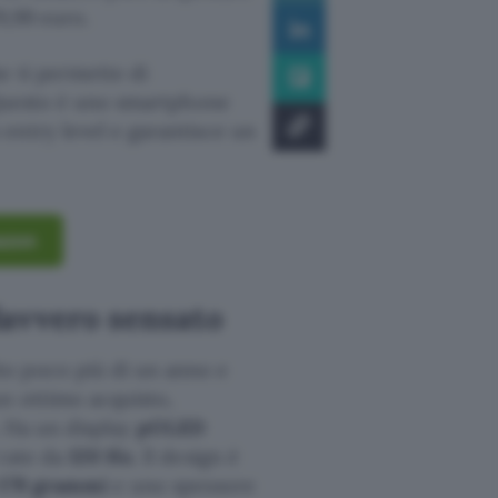
9,99 euro.
e ti permette di
 Questo è uno smartphone
entry level e garantisce un
azon
davvero sensato
to poco più di un anno e
n ottimo acquisto,
. Ha un display
pOLED
rate da
120 Hz
. Il design è
179 grammi
e uno spessore