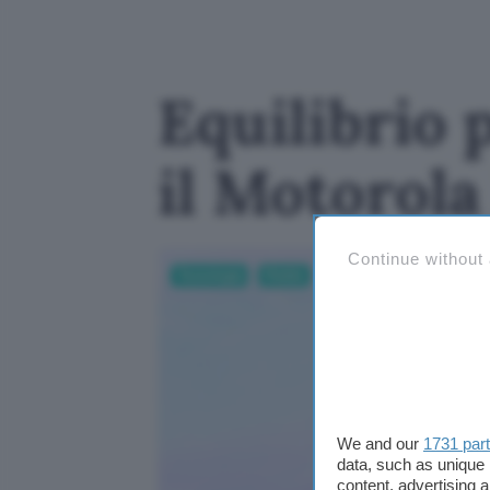
Equilibrio 
il Motorola
Continue without
Tecnologia
Mobile
We and our
1731 par
data, such as unique 
content, advertising