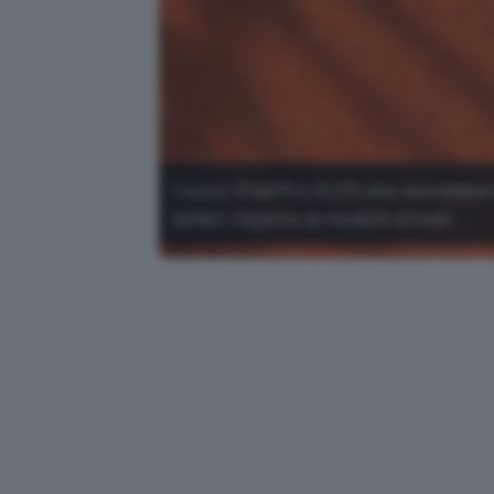
I nuovi iPad Pro OLED che dovrebbero
dollari rispetto ai modelli attuali.