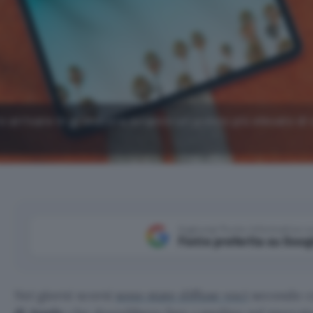
 arrivare in primavera avranno un prezzo più elevato di 
Aggiungi Punto Informatico 
Fonte preferita su Goog
Nei giorni scorsi
sono state diffuse voci
secondo cu