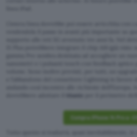
cornici intorno allo schermo. In futuro potrebbe e
linea iPad.
L’intera linea dovrebbe poi essere arricchita con ca
rendendola il passo in avanti più importante su que
supporto alle reti 5G avvenuto tre anni fa. Nel det
15 Plus potrebbero integrare il chip A16 (già visto 
gamma Pro sembra destinata ad accogliere un nuo
nanometri e i pulsanti touch con feedback aptico p
volume. Sono inoltre previsti, per tutti, un upgra
e l’abbandono del connettore Lightning in favore 
andando così incontro alle richieste dell’Europa. A
dovrebbero adottare il
titanio
per il perimetro del
Compra iPhone 14 Pro a -2
Tutto questo si tradurrà, quasi inevitabilmente, in