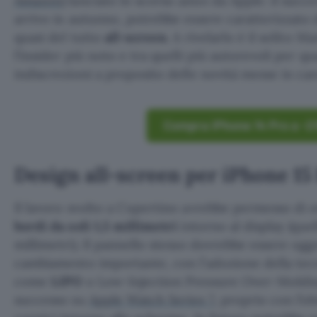
Amazon
) lanciato lo scorso anno da Apple: il succ
arrivo in autunno, potrebbe essere caratterizzato 
quasi del tutto
all-screen
. A rivelarlo è il solito
l’insider più noto e tra quelli più autorevoli per q
indiscrezioni a proposito delle novità messe in can
Compra iPhone 14 Pro a -2
Design all-screen per iPhone 15
Il lavoro svolto a Cupertino avrebbe permesso di
bordi da soli 1,5 millimetri
intorno al display (quell
millimetri). Il pannello stesso dovrebbe essere ogg
cambiamento importante, con l’adozione della te
come
LIPO
o Low-Injection Pressure Over-Moldin
successo su
Apple Watch Series 7
, proprio con l’ob