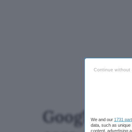
Continue without
Google Ass
We and our
1731 par
data, such as unique 
content, advertising