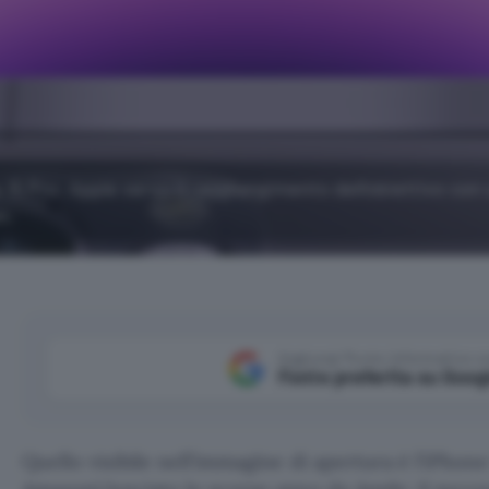
e 15 Pro: Apple verso il raggiungimento dell'obiettivo con
n.
Aggiungi Punto Informatico 
Fonte preferita su Goog
Quello visibile nell’immagine di apertura è l’iPhone