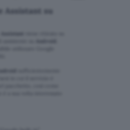
e Assistant su
:
Assistant
viene ritirato su
di assistente su
Android.
ibile utilizzare Google
ti.
Android
sufficientemente
esi in cui il servizio è
nel pacchetto, così come
o è a sua volta interessato
Google built-in”