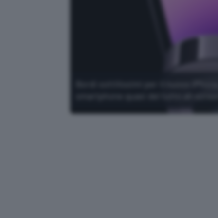
Bordi sottilissimi per il nuovo iPhon
smartphone quasi del tutto all-scree