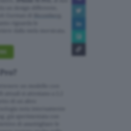
essore,
iPhone 15 Pro
, al suo
da un design differente,
 Mark Gurman di
Bloomberg
,
uanto riguarda le
tiere dalla mela morsicata.
10€
 Pro?
 ottenere un modello con
i attuali si attestano a 2,2
etto di un altro
cnologia nota internamente
g, già sperimentata con
iettivo di assottigliare le