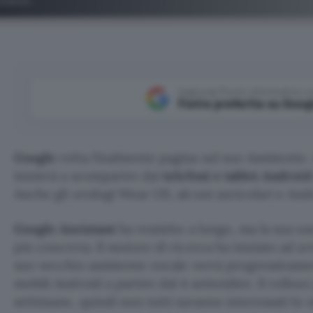
Aggiungi Punto Informatico 
Fonte preferita su Goog
Google
volta finalmente pagina sul suo Assistente. 
inizierà a scomparire dai
telefoni e tablet Androi
Anche gli orologi Wear OS, alcuni auricolari e And
Google Assistant
ha resistito a lungo, ma la sua us
più concreta. Il motore di ricerca ha iniziato ad avvi
suo vecchio assistente vocale verrà progressivamen
mobili Android a partire dal 4 settembre. Il rollou
settimane, quindi non tutti saranno interessati lo 