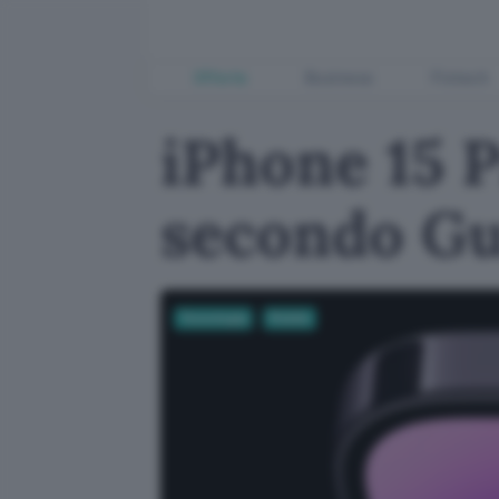
Offerte
Business
Fintech
iPhone 15 P
secondo G
Tecnologia
Mobile