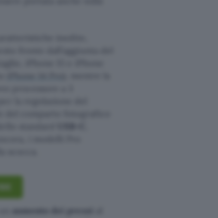
ssere portata anche sulla
ratteristiche inedite,
sto fronte dall’aggiunta del
taglio, iPhone 15 e iPhone
su
iPhone 14 Pro
), mentre la
vo processore a 3
er la regolazione del
de del comparto fotografico
dello standard
USB-C
,
ncora, i modelli Pro
la scocca.
10€
 un
aumento dei prezzi
al