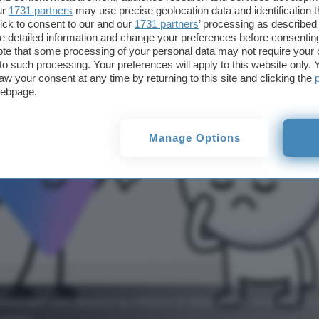
a con Gemini
ur
1731 partners
may use precise geolocation data and identification 
ick to consent to our and our
1731 partners
’ processing as described 
detailed information and change your preferences before consenting
te that some processing of your personal data may not require your 
t to such processing. Your preferences will apply to this website only
aw your consent at any time by returning to this site and clicking the
webpage.
Manage Options
sistant con Gemini su milioni di dispositivi Android. Qua
utenti.