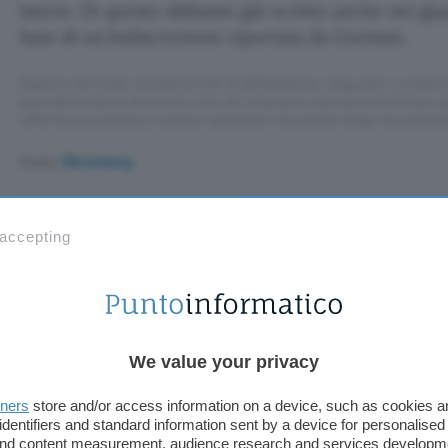
lancio. Di questo abbiamo già scritto anche nei
gio
base di un’indiscrezione riportata da Gurman.
Questo articolo contiene link di affiliazione: acquisti o ordini e
permetteranno al nostro sito di ricevere una commissione ne
offerte potrebbero subire variazioni di prezzo dopo la pubbli
Fonte:
Bloomberg
TI POTREBBE INTERESSARE
 accepting
Google Assistant
scompare da Android:
cosa cambia con Gemini
We value your privacy
istant scompare 
tners
store and/or access information on a device, such as cookies 
identifiers and standard information sent by a device for personalised
 and content measurement, audience research and services developm