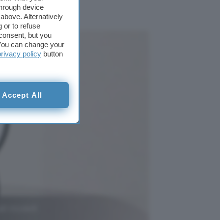
through device
above. Alternatively
 or to refuse
consent, but you
. You can change your
privacy policy
button
Accept All
li modelli