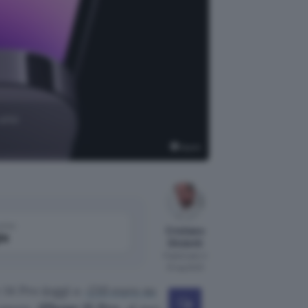
 uno
Apple
come
Cristiano
le
Ghidotti
Pubblicato il
31 lug 2023
 14 Pro (oggi a
-210 euro su