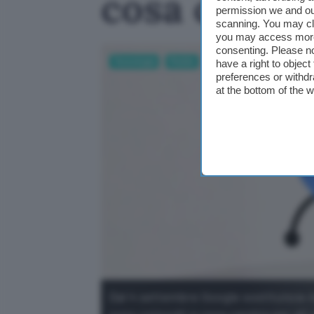
cosa cambi
permission we and o
scanning. You may cl
you may access more 
consenting. Please no
Tecnologia
Mobile
have a right to objec
preferences or withdr
at the bottom of the 
Dal 4 settembre Google sostituisce As
sono coinvolti e cosa cambia per gli 