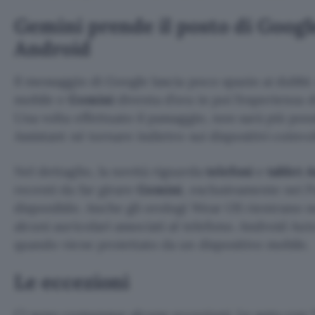
Gemini prende il posto di Googl
Android
Il messaggio di Google lascia poco spazio ai dubbi
mobile e
Gemini
diventa d’ora in poi l’esperienza 
Una volta effettuato il passaggio, non sarà più poss
Assistant né tornare indietro sui dispositivi coinvol
Nel dettaglio, la novità riguarda
telefoni
e
tablet 
recenti da far girare
Gemini
, esclusivamente nei Pa
disponibile. Anche gli orologi Wear OS rientrano 
alcuni auricolari associati al telefono. Android Aut
quando viene proiettato da un dispositivo mobile.
Le eccezioni
Ci sono comunque alcune eccezioni. Le auto con “