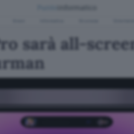
Green
Informatica
Sicurezza
Entertain
ro sarà all-screen
urman