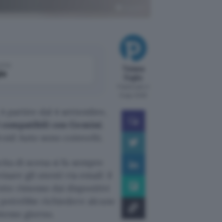
ChatGPT
come
Tiziana
le
Foglio
Pubblicato il
6 ago 2026
A partire dal 4 settembre,
d compatibili con Gemini
.
roid Auto sono coinvolti.
cita di scena si fa sempre
sare gli utenti via email: il
te rimosso dai dispositivi
t potrebbe richiedere alcune
stesso giorno.