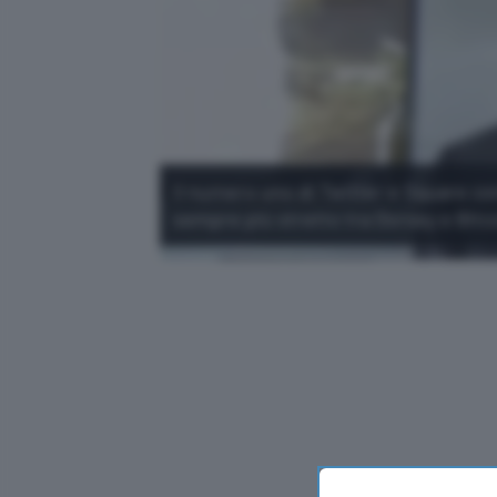
Il numero uno di Twitter e Square co
sempre più stretto tra Dorsey e Bitc