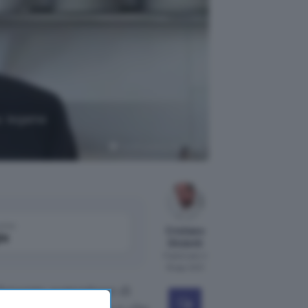
a: legame
TechCrunch su YouTube
come
Cristiano
le
Ghidotti
Pubblicato il
18 ago 2021
fervente sostenitore di