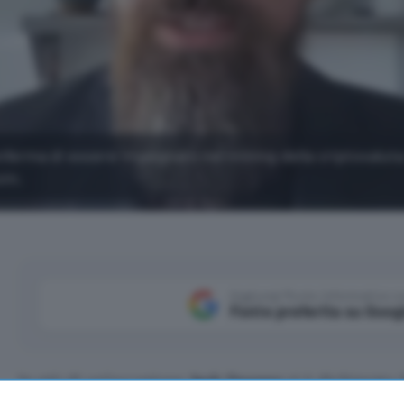
nferma di essere impegnato nel mining della criptovalut
oin.
Aggiungi Punto Informatico 
Fonte preferita su Goog
In più di un’occasione
Jack Dorsey
si è dichiarato 