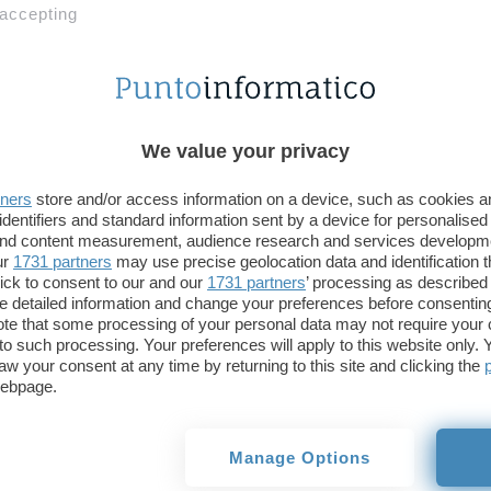
Bitcoin
: affermando che la moneta virtuale
porter
 accepting
unirà il pianeta
, arrivando persino a presentarsi 
con il Congresso USA mostrando alle proprie spal
tutto ciò non dovesse bastare, ora si dice impegn
criptovaluta.
We value your privacy
Anche Dorsey tra coloro impegn
BTC
tners
store and/or access information on a device, such as cookies 
identifiers and standard information sent by a device for personalised
 and content measurement, audience research and services developm
La conferma è giunta via Twitter (non avrebbe potu
ur
1731 partners
may use precise geolocation data and identification 
ick to consent to our and our
1731 partners
’ processing as described 
il post allegato di seguito. L’apparato hardware uti
detailed information and change your preferences before consenting
Compass Mining
(il cui slogan ben in mostra sul s
te that some processing of your personal data may not require your 
everyone can mine Bitcoin”, “Ora tutti possono m
t to such processing. Your preferences will apply to this website only
aw your consent at any time by returning to this site and clicking the
acquistato attraverso il servizio di consulenza offe
webpage.
I’m trying mining with
@compass_mining
t
Manage Options
— jack (@jack)
August 17, 2021