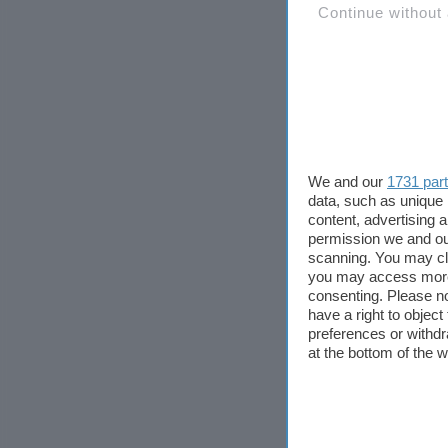
Continue without
We and our
1731 par
data, such as unique 
content, advertising
permission we and o
scanning. You may cl
you may access more 
consenting. Please no
have a right to objec
preferences or withdr
at the bottom of the 