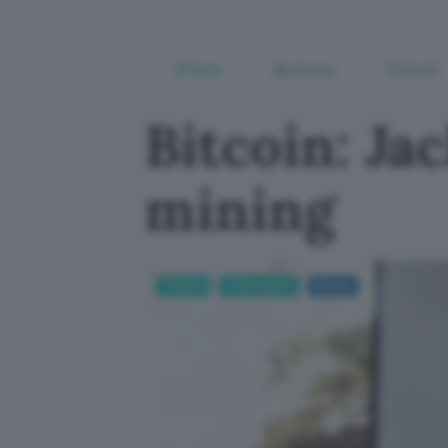
Offerte
Business
Fintech
Bitcoin: Ja
mining
Fintech
Criptovalute
bitcoin