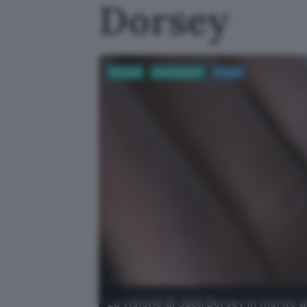
Dorsey
Fintech
Criptovalute
bitcoin
La visione di Jack Dorsey in merito a