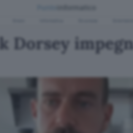
Green
Informatica
Sicurezza
Entertain
ck Dorsey impegn