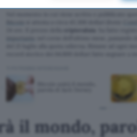
Nel momento in cui viene scritto e pubblicato quest
Bitcoin
si attesta a circa 45.300 dollari (fonte
Coin
24 ore. Il prezzo della
criptovaluta
ha fatto regist
importante
nel corso dell’ultimo mese, passando d
del 21 luglio alla quota odierna. Rimane ad ogni m
record storico dei 64.800 dollari fatto segnare a m
TI POTREBBE INTERESSARE
Bitcoin unirà il mondo,
parola di Jack Dorsey
rà il mondo, paro