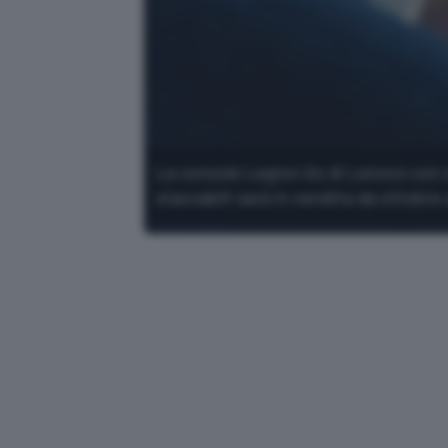
La console Legion Go di Lenovo con s
staccabili sarà in vendita da ottobre 