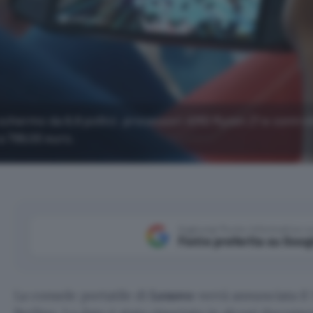
chermo da 8,8 pollici, processori AMD Ryzen Z1 e control
a 799,00 euro.
Aggiungi Punto Informatico 
Fonte preferita su Goog
La console portatile di
Lenovo
verrà annunciata il 