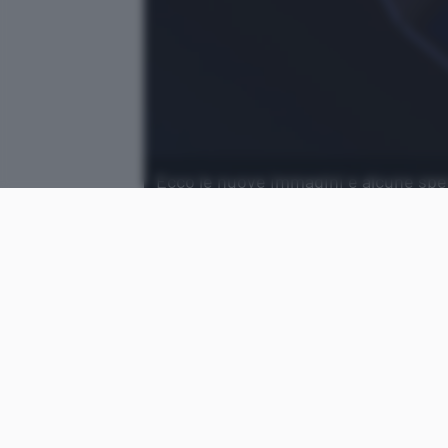
Ecco le nuove immagini e alcune spec
ASUS ROG Ally, Steam Deck e Ninten