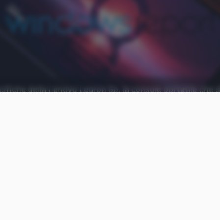
ifiche della Lenovo Legion Go, la console portatile che s
do Switch.
Aggiungi Punto Informatico 
Fonte preferita su Goog
Dopo quelle della
scorsa settimana
, Windows Repo