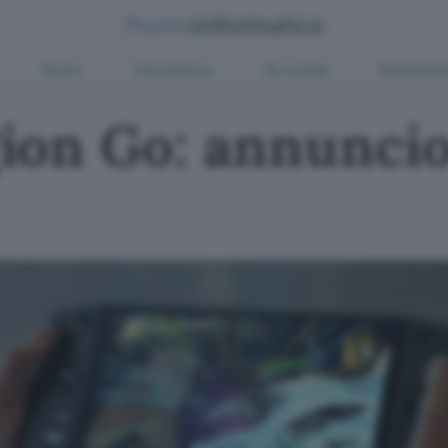
Green
Informatica
Sicurezza
Entertain
on Go: annuncio 