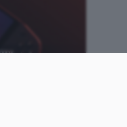
fiderà
Windows Report
come
Luca
le
Colantuoni
Pubblicato il
21 ago 2023
rt ha pubblicato nuovi