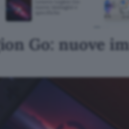
Lenovo Legion Go:
nuove immagini e
specifiche
ion Go: nuove im