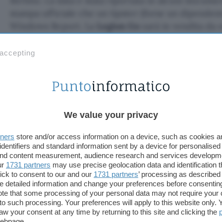
Berlino. La data è stata riportata in alcuni docume
stampa ufficiale che un tipster (forse un dipendente
Windows Report. La
Legion Go
sarà in vendita da 
produttore offrirà anche due accessori: occhiali e 
 accepting
Lenovo Legion Go: specifiche c
La
Lenovo Legion Go
competerà con
ASUS ROG Al
Alcuni dettagli sulla console erano
trapelati
nelle s
conoscono le specifiche complete. Lo schermo t
We value your privacy
risoluzione di 2560×1600 pixel e un refresh rate di
tners
store and/or access information on a device, such as cookies 
identifiers and standard information sent by a device for personalised
La dotazione hardware comprende i processori
A
 and content measurement, audience research and services developm
LPDDR5X a 7.500 MHz, SSD PCIe 4.0 NVMe da 256/
ur
1731 partners
may use precise geolocation data and identification 
ick to consent to our and our
1731 partners
’ processing as described 
connettività Wi-Fi 6E e Bluetooth 5.2, due altopar
detailed information and change your preferences before consenting
microSD, jack audio da 3,5 millimetri, due porte U
te that some processing of your personal data may not require your 
Wh con ricarica rapida da 65 Watt e sistema oper
t to such processing. Your preferences will apply to this website only
aw your consent at any time by returning to this site and clicking the
webpage.