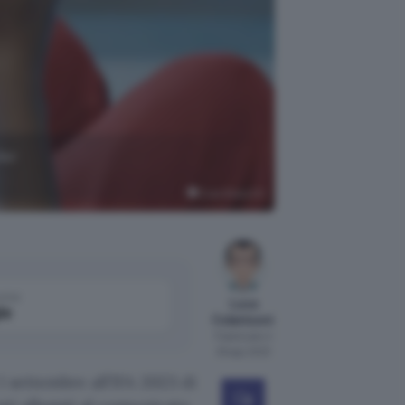
ler
Evan Blass (X)
come
Luca
le
Colantuoni
Pubblicato il
29 ago 2023
1 settembre all’IFA 2023 di