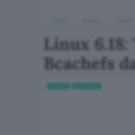
Offerte
Business
Fintech
Linux 6.18:
Bcachefs da
Informatica
App e Software