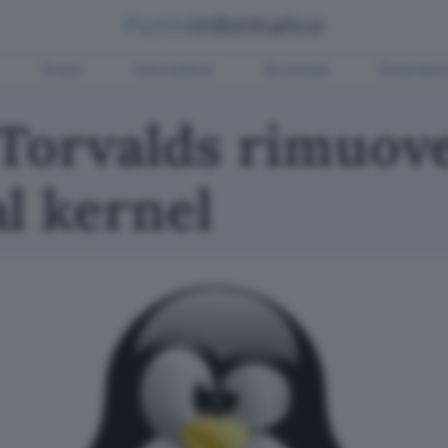
Green
Informatica
Sicurezza
Entertain
 Torvalds rimuove
l kernel