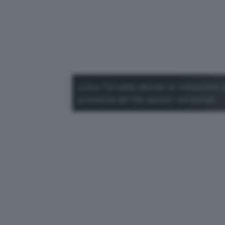
Linus Torvalds decide di rimuovere 
presenza del file system nel kernel.