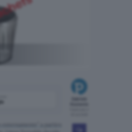
ella
come
Gabriele
le
Giumento
Pubblicato il
30 set 2025
 esternamente” a partire