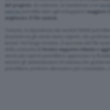
del progetto
. Al contrario, la transizione a un
mode
esterna
potrebbe dare agli sviluppatori
maggiore l
migliorare il file system
.
Tuttavia, la dipendenza dai moduli DKMS potrebbe 
Bcachefs tra gli utenti meno esperti, che preferis
kernel. Nel lungo termine, il successo del file sys
della comunità di
fornire supporto robusto e agg
utenti più esperti potrebbero apprezzare la flessib
mentre gli amministratori di sistema che gestisco
potrebbero preferire alternative più consolidate, 