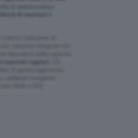
llo di manutenzione
ibertà di innovare e
ridurre l’adozione di
cono soluzioni integrate nel
tem dipenderà dalla capacità
iornamenti regolari
. Gli
ilità di questo approccio,
no ambienti complessi
come Btrfs o XFS.