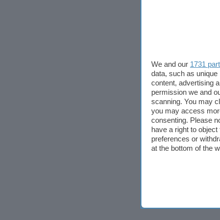
We and our
1731 par
data, such as unique 
content, advertising
permission we and o
scanning. You may cl
you may access more 
consenting. Please no
have a right to objec
preferences or withdr
at the bottom of the 