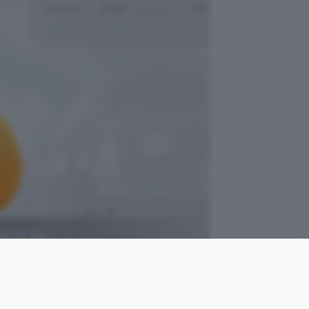
source per
ChatGPT