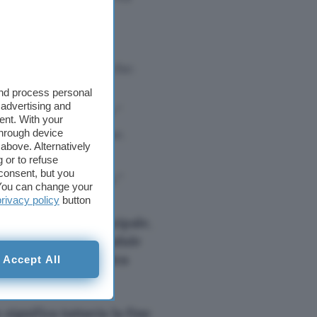
ernel principale,
Linus ha spiegato che:
and process personal
 advertising and
enuto esternamente”
ent. With your
litare la transizione.
through device
above. Alternatively
 nel kernel
 or to refuse
consent, but you
one sulle versioni.”
. You can change your
privacy policy
button
efs nel kernel principale
,
ynamic Kernel Module
esentano adesso
l’unica
Accept All
 significa tuttavia la fine