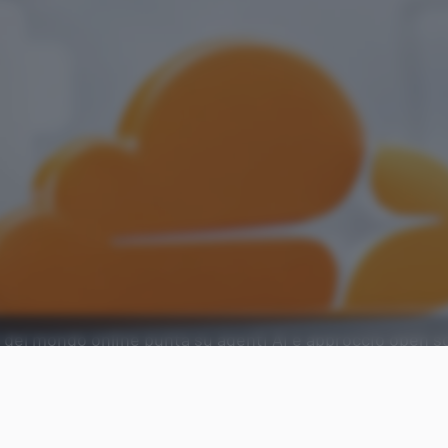
ig del mondo online punta su agenti AI e approccio open 