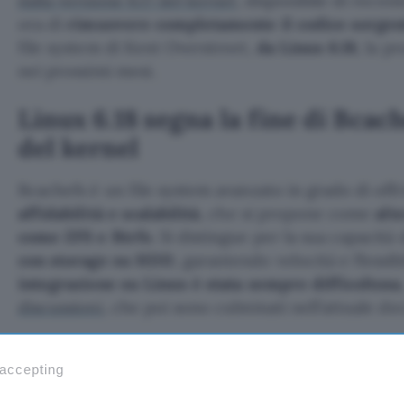
dalla versione 6.17 del kernel
, disponibile di recen
ora di
rimuovere completamente il codice sorgen
file system di Kent Overstreet,
da Linux 6.18
, la p
nei prossimi mesi.
Linux 6.18 segna la fine di Bcach
del kernel
Bcachefs è un file system avanzato in grado di off
affidabilità e scalabilità
, che si propone come
alt
come ZFS e Btrfs
. Si distingue per la sua capacità 
con storage su HDD
, garantendo velocità e flessibi
integrazione su Linux è stata sempre difficoltosa
discussioni
, che poi sono culminati nell’attuale de
Mentre nella versione attuale il codice del file sy
 accepting
scopo di permettere agli utenti di continuare a far
situazione cambia drasticamente con la futura vers