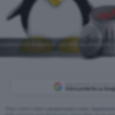
completamente Bcachefs da Linux 6.18, segnando la fine d
Aggiungi Punto Informatico 
Fonte preferita su Goog
Dopo essere stato
categorizzato come “mantenuto