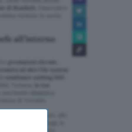
te, Linus Torvalds decide
te di Bcachefs
, l’innovativo
rossima versione in uscita
efs all’interno
rire
prestazioni elevate,
ernativa ad altri file system
di
combinare caching SSD
lità. Tuttavia,
la sua
, suscitando
dibattiti e
cisione di Torvalds.
stem è ancora presente, allo
ne uso, evitando disagi, la
ione 6.18: Torvalds ha