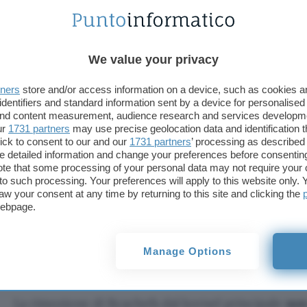
rimosso completamente il codice di Bcachefs dal k
eliminando circa 117.000 righe di codice
.
We value your privacy
Nel commento
che accompagna questa decisione, 
tners
store and/or access information on a device, such as cookies 
identifiers and standard information sent by a device for personalised
“Bcachefs è stato classificato come “mant
 and content measurement, audience research and services developm
in Linux 6.17, ma il codice è rimasto per faci
ur
1731 partners
may use precise geolocation data and identification 
ick to consent to our and our
1731 partners
’ processing as described 
Ora è un modulo DKMS, rendendo il codice
detailed information and change your preferences before consenting
te that some processing of your personal data may not require your 
obsoleto. Lo rimuoviamo per evitare confusi
t to such processing. Your preferences will apply to this website only
aw your consent at any time by returning to this site and clicking the
webpage.
Ciò mette ovviamente
fine alla presenza di Bcach
spingendo gli utenti a utilizzare i
moduli DKMS (
D
Support
) mantenuti esternamente
, i quali rappr
Manage Options
opzione
.
La rimozione di Bcachefs dal kernel principale
non