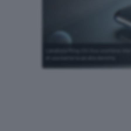
L'analista Ming-Chi Kuo sostiene che 
di una batteria ad alta densità.