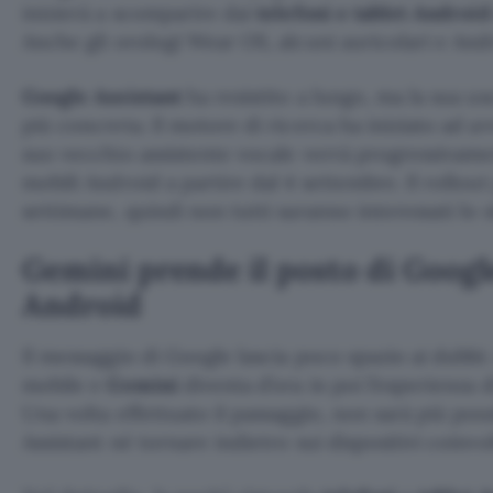
inizierà a scomparire dai
telefoni e tablet Androi
Anche gli orologi Wear OS, alcuni auricolari e And
Google Assistant
ha resistito a lungo, ma la sua us
più concreta. Il motore di ricerca ha iniziato ad avvi
suo vecchio assistente vocale verrà progressivamen
mobili Android a partire dal 4 settembre. Il rollou
settimane, quindi non tutti saranno interessati lo 
Gemini prende il posto di Googl
Android
Il messaggio di Google lascia poco spazio ai dubbi
mobile e
Gemini
diventa d’ora in poi l’esperienza 
Una volta effettuato il passaggio, non sarà più poss
Assistant né tornare indietro sui dispositivi coinvol