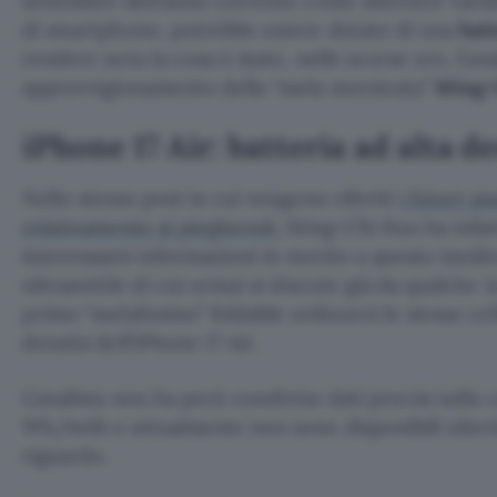
settembre dell’anno corrente come ulteriore vari
di smartphone, potrebbe essere dotato di una
batt
rendere nota la cosa è stato, nelle scorse ore, l’ana
approvvigionamento della “mela morsicata”
Ming-
iPhone 17 Air: batteria ad alta d
Nello stesso post in cui vengono riferiti
i futuri p
relativamente ai pieghevoli
, Ming-Chi Kuo ha infat
interessanti informazioni in merito a questo inedi
ultrasottile di cui ormai si discute già da qualche
primo “melafonino” foldable utilizzerà le stesse cell
densità dell’iPhone 17 Air.
L’analista non ha però condiviso dati precisi sulla c
Wh/mAh e attualmente non sono disponibili ulterio
riguardo.