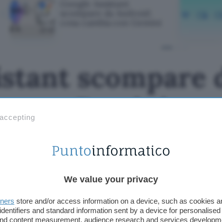
Google Assistant
scompare da Android:
cosa cambia con Gemini
istant scompare 
a con Gemini
 accepting
We value your privacy
tners
store and/or access information on a device, such as cookies 
identifiers and standard information sent by a device for personalised
 and content measurement, audience research and services developm