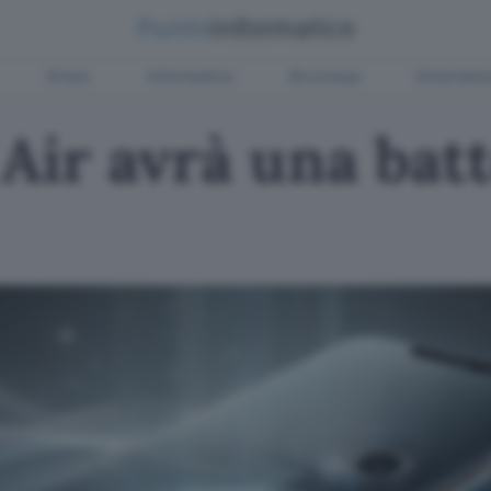
Green
Informatica
Sicurezza
Entertain
 Air avrà una batt