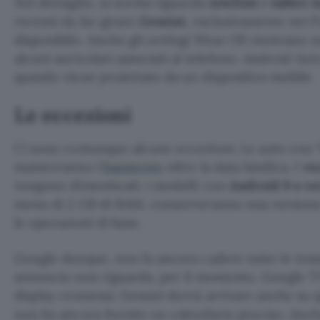
Nel dettaglio, la novità riguarda
telefoni
e
tablet 
recenti da far girare
Gemini
, esclusivamente nei Pa
disponibile. Anche gli orologi Wear OS rientrano 
alcuni auricolari associati al telefono. Android Aut
quando viene proiettato da un dispositivo mobile.
Le eccezioni
Ci sono comunque alcune eccezioni. Le auto con “
manterranno l’
Assistente
oltre la data fatidica. I
ve
vengono dimenticati: i modelli con
Android 9 o ve
meno di 2 GB di RAM, conserveranno una versione a
le operazioni di base.
Google dunque, non fa ancora cadere tutte le tes
annuncio non riguarda, per il momento, Google T
display connessi. Gemini dovrà arrivare anche su q
non ha ancora fornito un calendario preciso. Anche 