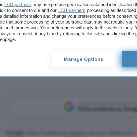
ur
1731 partners
may use precise geolocation data and identification 
ick to consent to our and our
1731 partners
’ processing as described 
detailed information and change your preferences before consenting
te that some processing of your personal data may not require your 
t to such processing. Your preferences will apply to this website only
aw your consent at any time by returning to this site and clicking the
webpage.
sistant con Gemini su milioni di dispositivi Android. Qua
Manage Options
utenti.
Aggiungi Punto Informatico 
Fonte preferita su Goog
Google
volta finalmente pagina sul suo Assistente. 