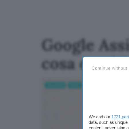
Google Ass
cosa cambi
Continue without
Tecnologia
Mobile
We and our
1731 par
data, such as unique 
content, advertising