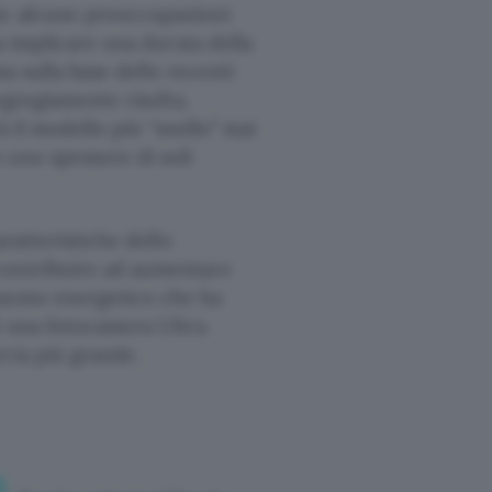
te alcune preoccupazioni
a implicare una durata della
ma sulla base delle recenti
egregiamente risolta.
rà il modello più “snello” mai
 uno spessore di soli
aratteristiche dello
contribuire ad aumentare
nsumo energetico che ha
i una fotocamera Ultra
ria più grande.