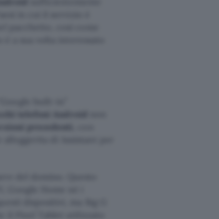
Android
sufficientemente
esi in cui il servizio è
nel pacchetto, così come
o è a sua volta interessato
Google built-in”
cchi telefoni Android
non
rsioni precedenti
, con
lleggerita di Assistant per
sere del domino. Questo
V, Google Home né i
uesti dispositivi, ma Big G
il Pixel Tablet utilizzato