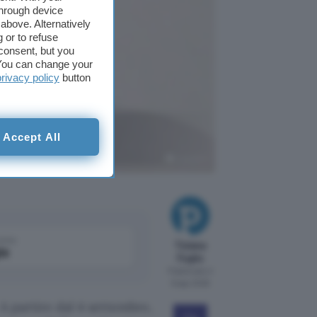
through device
above. Alternatively
 or to refuse
consent, but you
. You can change your
privacy policy
button
li modelli
Accept All
ChatGPT
come
Tiziana
le
Foglio
Pubblicato il
6 ago 2026
A partire dal 4 settembre,