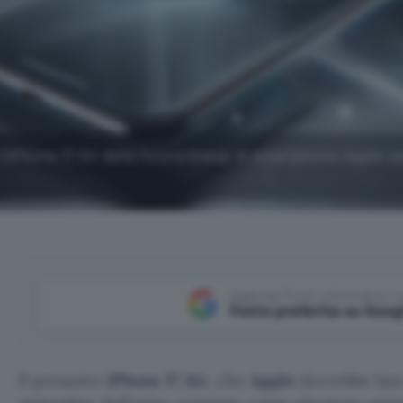
l'iPhone 17 Air della futura lineup di smartphone Apple s
Aggiungi Punto Informatico 
Fonte preferita su Goog
Il presunto
iPhone 17 Air
, che
Apple
dovrebbe lanc