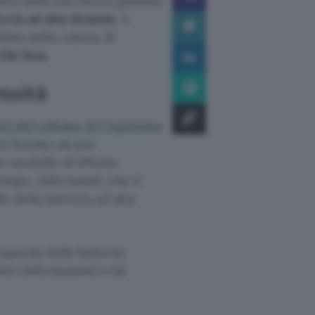
ante della sua futura gamma
eria ad alta densità
. A
lista della catena di
Chi Kuo
.
ensità
iani del colosso di Cupertino
ti fornito alcune
to modello di iPhone
 tempo, infornando che il
e della batteria ad alta
apacità della batteria
ri informazioni a tal