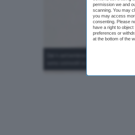
permission we and o
scanning. You may cl
you may access more 
consenting. Please no
have a right to objec
preferences or withdr
at the bottom of the 
Dal 4 settembre Google sostituisce As
sono coinvolti e cosa cambia per gli 