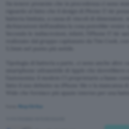
Da tenere presente che in precedenza ci sono sta
riguardo al fatto che il design di Phone 17 Air poss
batteria limitata, a causa di vincoli di dimensioni, 
dichiarazioni dell’analista la cosa potrebbe venire 
Secondo le indiscrezioni, infatti, l’iPhone 17 Air sa
realizzato dal gruppo capitanato da Tim Cook, con
5,5mm nel punto più sottile.
Tipologia di batteria a parte, ci sono anche altre c
smartphone utlrasottile di Apple che dovrebbero 
l’autonomia: il modem C1 proprietario a basso co
fatto il suo debutto su iPhone 16e e la mancanza d
Wide che fornisce più spazio interno per una batte
Fonte:
Ming-Chi Kuo
TI POTREBBE INTERESSARE