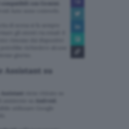
d compatibili con Gemini
.
roid Auto sono coinvolti.
cita di scena si fa sempre
sare gli utenti via email: il
te rimosso dai dispositivi
t potrebbe richiedere alcune
stesso giorno.
e Assistant su
:
Assistant
viene ritirato su
di assistente su
Android.
ibile utilizzare Google
ti.