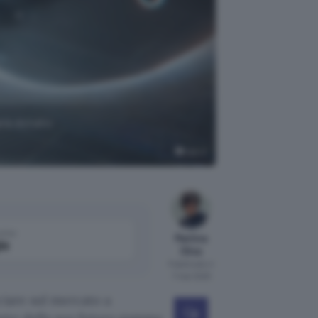
arà dotato
Dall-E
come
Martina
le
Oliva
Pubblicato il
7 mar 2025
iare sul mercato a