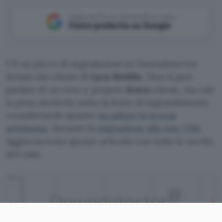
Aggiungi Punto Informatico come
Fonte preferita su Google
C’è un picco di segnalazioni su Downdetector
inviate dai clienti di
Lyca Mobile
. Non si può
parlare di un vero e proprio
down
esteso, ma vale
la pena metterlo sotto la lente di ingrandimento,
considerando quanto
accaduto la scorsa
settimana
, durante la
migrazione alla rete TIM
.
Aggiorneremo questo articolo con tutte le novità
del caso.