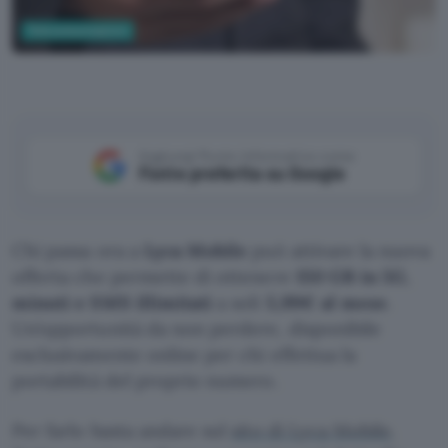
Telecomunicazioni
Aggiungi Punto Informatico come
Fonte preferita su Google
Chi passa ora a
Lyca Mobile
può attivare la nuova
offerta che permette di ottenere
150 GB in 5G
,
minuti e SMS illimitati
a soli
5,99€ al mese
.
Un’opportunità da non perdere, disponibile
esclusivamente online per chi effettua la
portabilità del proprio numero.
Per farlo basta andare sul
sito di Lyca Mobile
.