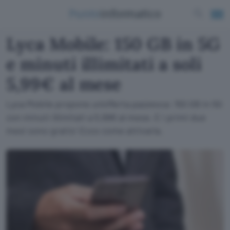
Lyca Mobile: 150 GB in 5G
e minuti illimitati a soli
5,99€ al mese
Lyca Mobile propone un'offerta pazzesca: 150 GB in 5G
con minuti illimitati a 5,99€ al mese. E i primi due
mesi sono gratis! Ecco come attivarla.