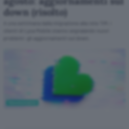
agosto: aggiornamenti sul
down (risolto)
A una settimana dalla migrazione alla rete TIM, i
clienti di Lyca Mobile stanno segnalando nuovi
problemi: gli aggiornamenti sul down.
Telecomunicazioni
ChatGPT