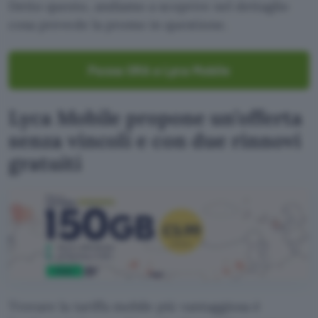
Detto questo, andiamo a scoprire nel dettaglio
cosa prevede la promo in questione.
Passa ORA a Lyca Mobile
Lyca Mobile propone un’offerta
senza vincoli e con due rinnovi
gratuiti
Trovare la tariffa mobile più vantaggiosa è