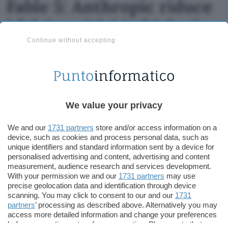
Fable 5: Anthropic riduce
i falsi positivi in biologia
Continue without accepting
Anhropic ha migliorato la protezione contro prompt
relativi alla biologia, quindi Fable 5 risponde ad un
numero maggiore di query (meno falsi positivi).
We value your privacy
We and our
1731 partners
store and/or access information on a
device, such as cookies and process personal data, such as
unique identifiers and standard information sent by a device for
personalised advertising and content, advertising and content
measurement, audience research and services development.
With your permission we and our
1731 partners
may use
precise geolocation data and identification through device
Business
AI
scanning. You may click to consent to our and our
1731
Google AI Studio
partners
’ processing as described above. Alternatively you may
access more detailed information and change your preferences
before consenting or to refuse consenting. Please note that