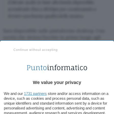
il bitrate audio in base alla banda disponibile,
scendendo fino a 48 kbps pur continuando a
fornire una buona qualità della musica.
Sarà disponibile sulle piattaforme desktop. Una
novità che strizza l’occhio in primo luogo agli
insegnanti di musica alla prese con le
lezioni da
remoto
. Prevista inoltre l’integrazione di
nuovi
Continue without accepting
controlli
per il flusso audio.
Forniamo inoltre agli utenti, in caso di
necessità, la possibilità di disattivare elementi
We value your privacy
come la cancellazione dell’eco, l’eliminazione del
rumore e il gain control. Per beneficiarne,
We and our
1731 partners
store and/or access information on a
device, such as cookies and process personal data, such as
l’ideale disporre di microfoni e cuffie
unique identifiers and standard information sent by a device for
professionali oppure altoparlanti esterni di alta
personalised advertising and content, advertising and content
qualità (non cuffie Bluetooth). Anche i microfoni
measurement, audience research and services development.