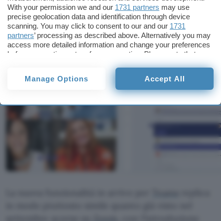
With your permission we and our
1731 partners
may use
e gli speaker integrati in laptop come Surface
precise geolocation data and identification through device
Book offrono una buona esperienza.
scanning. You may click to consent to our and our
1731
partners
’ processing as described above. Alternatively you may
access more detailed information and change your preferences
IMMAGINI
before consenting or to refuse consenting. Please note that
some processing of your personal data may not require your
consent, but you have a right to object to such processing. Your
Manage Options
Accept All
preferences will apply to this website only. You can change
your preferences or withdraw your consent at any time by
returning to this site and clicking the
privacy policy
button at the
bottom of the webpage.
La nuova funzionalità in arrivo per
Teams
replica
in modo piuttosto simile quanto già visto nel
settembre scorso su
Zoom
, con l’introduzione