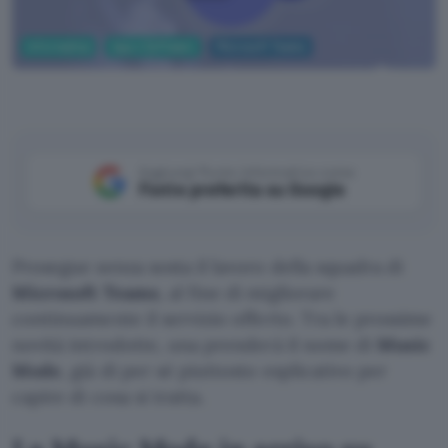
Informatica
App e Software
Microsoft Teams
Pexels
Aggiungi Punto Informatico come
Fonte preferita su Google
Prosegue senza sosta il lavoro della squadra di
Microsoft Teams
, al fine di migliorare
continuamente il servizio offerto. Tra le prossime
novità introdotte, una prenderà il nome di
Music
Mode
, già di per sé piuttosto esplicativo per
capire di cosa si tratta.