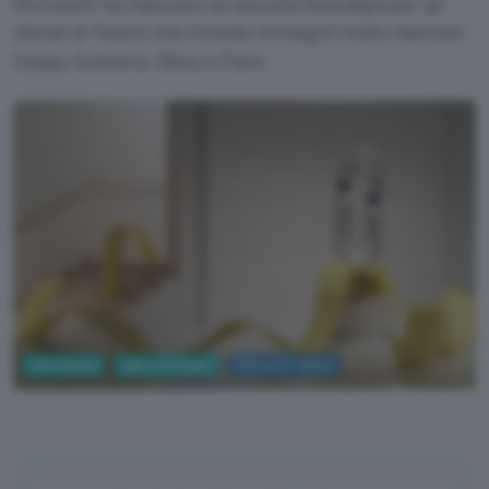
Microsoft ha rilasciato la raccolta Nostalgia per gli
sfondi di Teams che include immagini molto famose:
Clippy, Solitario, Bliss e Paint.
Informatica
App e Software
Microsoft Teams
Microsoft