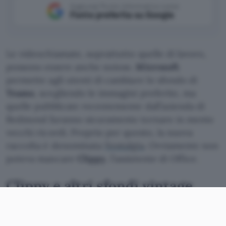
Aggiungi Punto Informatico come
Fonte preferita su Google
Le videochiamate, soprattutto quelle di lavoro,
possono essere anche noiose.
Microsoft
permette agli utenti di cambiare lo sfondo di
Teams
, scegliendo le immagini preferite, ma
quelle pubblicate recentemente dall’azienda di
Redmond faranno sicuramente tornare in mente
vecchi ricordi. Proprio per questo, la nuova
raccolta è denominata
Nostalgia
. Ovviamente non
poteva mancare
Clippy
, l’assistente di Office.
Clippy e altri sfondi vintage
Clippy
è stato introdotto per la prima volta in
Office 97 e rimosso con Office 2007.