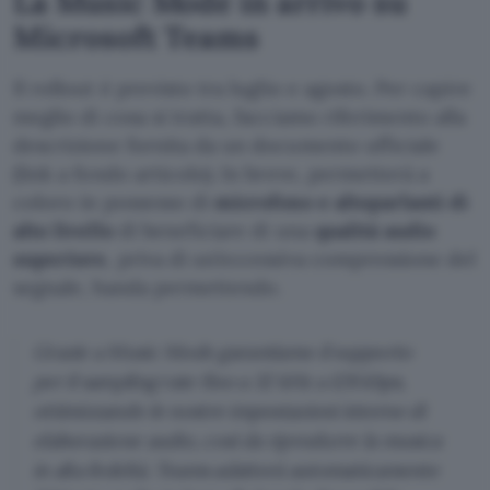
La Music Mode in arrivo su
Microsoft Teams
Il rollout è previsto tra luglio e agosto. Per capire
meglio di cosa si tratta, facciamo riferimento alla
descrizione fornita da un documento ufficiale
(link a fondo articolo). In breve, permetterà a
coloro in possesso di
microfono e altoparlanti di
alto livello
di beneficiare di una
qualità audio
superiore
, priva di un’eccessiva compressione del
segnale, banda permettendo.
Grazie a Music Mode garantiamo il supporto
per il sampling rate fino a 32 kHz a 128 kbps,
ottimizzando le nostre impostazioni interne di
elaborazione audio, così da riprodurre la musica
in alta fedeltà. Teams adatterà automaticamente