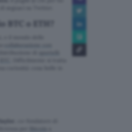
son
. Il pugile (o chi per lui
 di seguaci su Twitter.
lio BTC o ETH?
i, e il mondo delle
na
collaborazione con
 distribuzione di
sportelli
BTC
. Difficilmente si tratta
na curiosità: cosa bolle in
Saylor
, co-fondatore di
eferenza per
Bitcoin
a