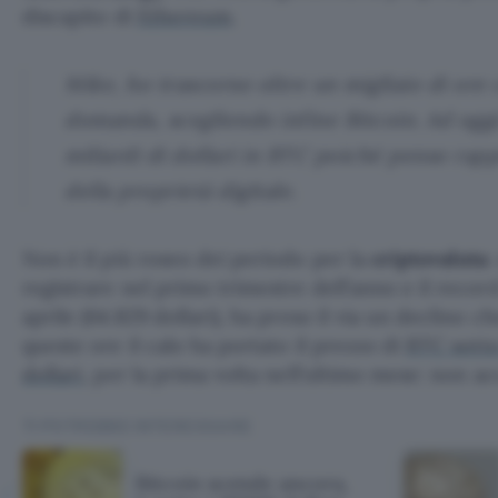
discapito di
Ethereum
.
Mike, ho trascorso oltre un migliaio di ore
domanda, scegliendo infine Bitcoin. Ad oggi,
miliardi di dollari in BTC poiché penso rapp
della proprietà digitale.
Non è il più roseo dei periodo per la
criptovaluta
:
registrare nel primo trimestre dell’anno e il recor
aprile (64.829 dollari), ha preso il via un declino c
queste ore il calo ha portato il prezzo di
BTC sotto
dollari
, per la prima volta nell’ultimo mese: non a
TI POTREBBE INTERESSARE
Bitcoin scende ancora,