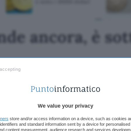
è sotto i 30000 dollari
nde ancora, è so
 accepting
We value your privacy
tners
store and/or access information on a device, such as cookies 
identifiers and standard information sent by a device for personalised
 and content measurement, audience research and services developm