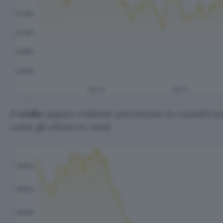
Il
crollo
appare evidente prendendo in consideraz
come gli ultimi tre mesi.