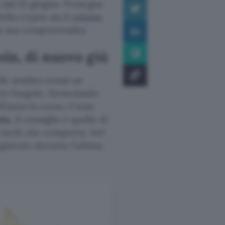
 dal 22 giugno. Prosegue
ella crypto sia il
volume
a sua compravendita.
oin, di nuovo giù
rile sembra ormai un
tro l’angolo, formulando
ll’anno in corso. Come
nto
, il consiglio è quello di
rischi che comporta. Nel
gistrato durante l’ultima