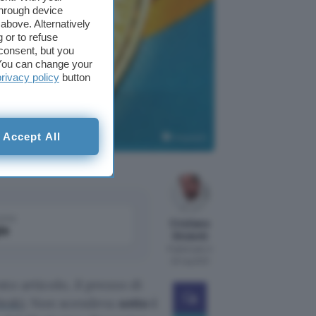
through device
above. Alternatively
 or to refuse
consent, but you
. You can change your
privacy policy
button
ì basso
Accept All
Unsplash
come
Cristiano
le
Ghidotti
Pubblicato il
20 lug 2021
o articolo, il prezzo di
esk
). Non scendeva
sotto i