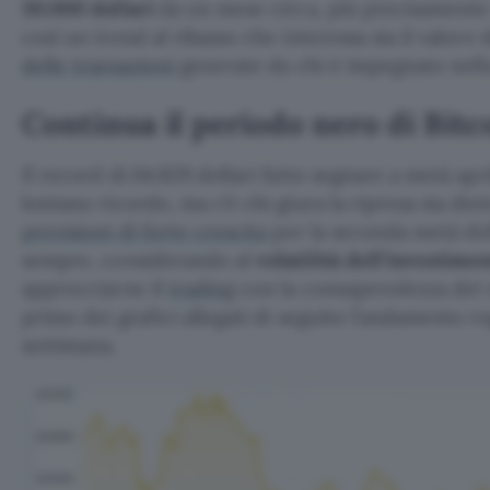
30.000 dollari
da un mese circa, più precisamente
così un trend al ribasso che interessa sia il valore d
delle transazioni
generate da chi è impegnato nell
Continua il periodo nero di Bitc
Il record di 64.829 dollari fatto segnare a metà ap
lontano ricordo, ma c’è chi giura la ripresa sia die
previsioni di forte crescita
per la seconda metà de
sempre, considerando al
volatilità dell’investime
approcciarne il
trading
con la consapevolezza dei 
primo dei grafici allegati di seguito l’andamento re
settimana.