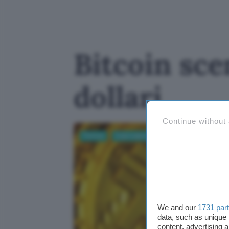
Bitcoin sce
dollari
Continue without
Fintech
Criptovalute
bitcoin
We and our
1731 par
data, such as unique 
content, advertising