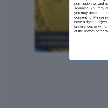
permission we and o
scanning. You may cl
you may access more 
consenting. Please no
have a right to objec
preferences or withdr
at the bottom of the 
La criptovaluta più nota e scambiata 
nelle ultime quattro settimane.