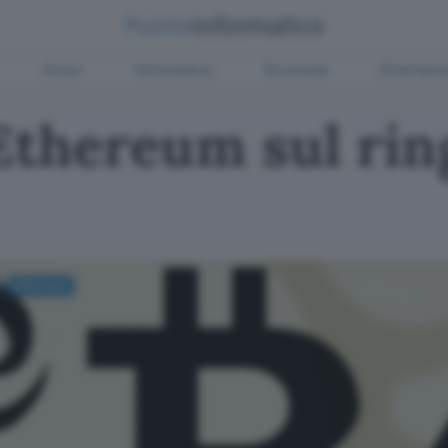
Green
Informatica
Sicurezza
Entertain
 Ethereum sul ri
Ethereum