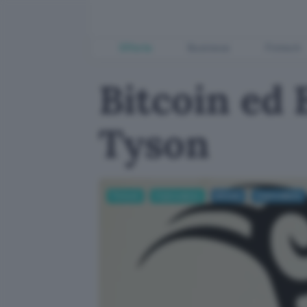
Offerte
Business
Fintech
Bitcoin ed
Tyson
Fintech
Criptovalute
bitcoin
criptovalute