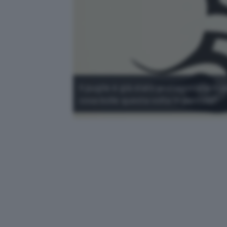
Il pugile è già stato protagonista in
cosa bolle questa volta in pentola?