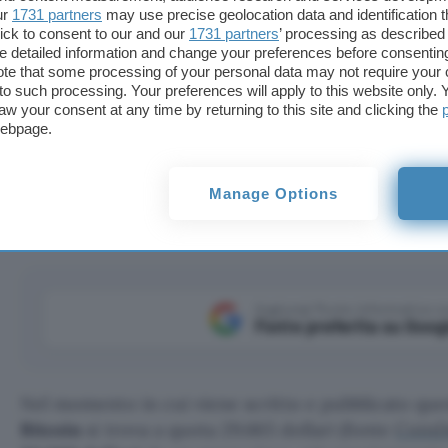
ur
1731 partners
may use precise geolocation data and identification 
ick to consent to our and our
1731 partners
’ processing as described 
detailed information and change your preferences before consenting
te that some processing of your personal data may not require your 
t to such processing. Your preferences will apply to this website only
aw your consent at any time by returning to this site and clicking the
webpage.
scivola ancora una volta: il prezzo non era mai stato cos
Manage Options
Aggiungi Punto Informatico 
Fonte preferita su Goog
Nel momento in cui viene scritto e pubblicato quest
Bitcoin
si trova a quota 29.665 dollari (fonte
CoinD