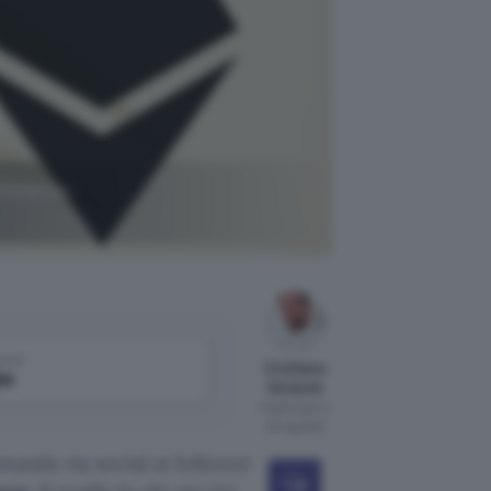
tovalute:
come
Cristiano
le
Ghidotti
Pubblicato il
20 lug 2021
manda via social ai follower