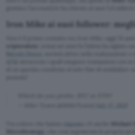
non è un profilo qualunque, ma quello di
Mike Ty
gestisce l’account) lo ha chiesto ai suoi 5,6 milioni
Iron Mike ai suoi follower: meg
Non è il primo contatto tra
Iron Mike
, oggi 55 ann
criptovalute
: ormai sei anni fa l’atleta ha siglato u
Bitcoin Direct
, società attiva nella realizzazione e
ATM
attraverso i quali eseguire transazioni con in
di un quesito condiviso al solo fine di soddisfare u
pentola?
Which do you prefer, BTC or ETH?
— Mike Tyson (@MikeTyson)
July 17, 2021
Tra coloro che hanno
risposto
c’è anche
Michael 
MicroStrategy
, che così argomenta la propria pr