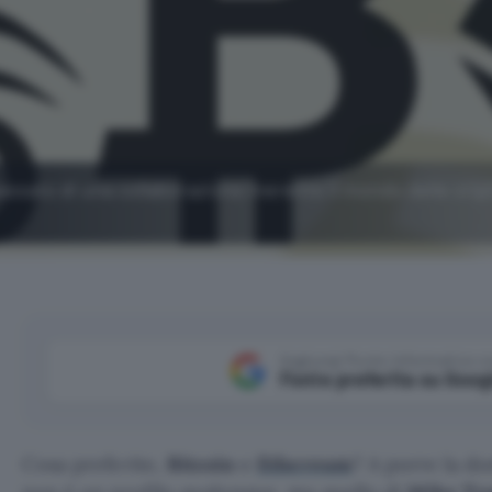
 passato di una collaborazione inerente il mondo delle crip
Aggiungi Punto Informatico 
Fonte preferita su Goog
Cosa preferite,
Bitcoin
o
Ethereum
? A porre la do