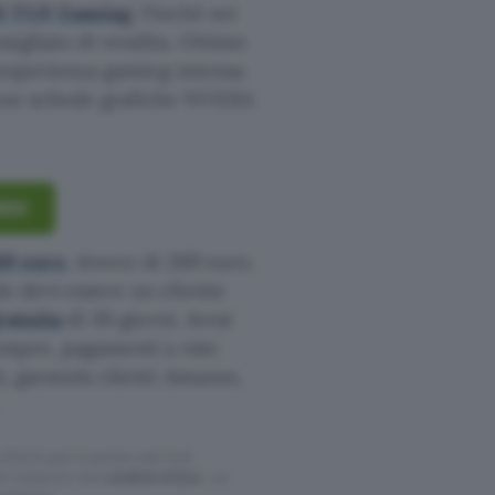
SUS TUF Gaming
. Finché sei
sigliato di vendita. Ottimo
un’esperienza gaming intensa
on schede grafiche NVIDIA
169€
169 euro
, invece di 269 euro.
le devi essere un cliente
ratuita
di 30 giorni. Avrai
sempre, pagamenti a rate
i, garanzia clienti Amazon,
ffettuati tramite tali link
l rispetto del
codice etico
. Le