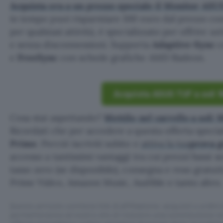
Acquista ora a un prezzo speciale il Monitor A
in tempo puoi risparmiare 100 euro dal prezzo con
per qualsiasi attività, è specializzato per offrire 
e senza disconnessioni. Supporta
Adaptive-Sync
c
e
FreeSync
con schede grafiche AMD Radeon.
Acquista ASUS TUF a soli 
Cosa stai aspettando?
Mettilo nel carrello a soli 
Ricordati che per accedere a questa offerta specia
Prime
. Perciò iscriviti subito e
attiva la tua
prova g
accesso a tantissimi vantaggi tra cui prezzi bassi 
tasso zero (se disponibile), consegna e reso gratuit
Prime Video, Amazon Music, Audible e tanto altro.
Questo articolo contiene link di affiliazione: acquisti o ordini e
permetteranno al nostro sito di ricevere una commissione ne