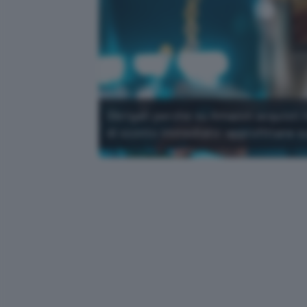
Sbrigati perché su Amazon acquisti 
di sconto immediato: approfittane s