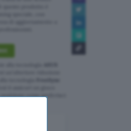
di questo prodotto è
ming speciale, con
enza di aggiornamento a
rofessionisti.
169€
zie alla tecnologia
ASUS
i un’ulteriore riduzione
 alla tecnologia
FreeSync
sì ti assicuri un gioco
 posizione come preferisci: