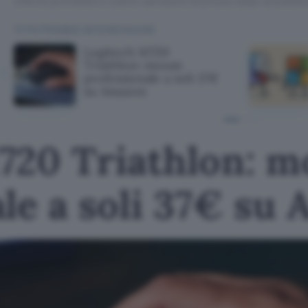
offerte potrebbero subire variazioni di prezzo dopo la pubbli
TI POTREBBE INTERESSARE
Logitech M720
Triathlon: mouse
professionale a soli 37€
su Amazon
720 Triathlon: m
le a soli 37€ su