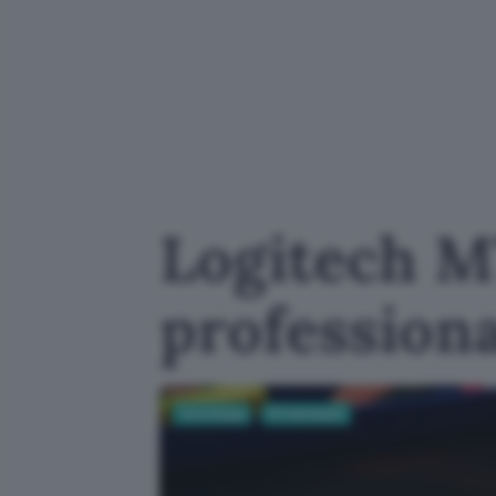
Logitech M
professiona
Tecnologia
PC Hardware