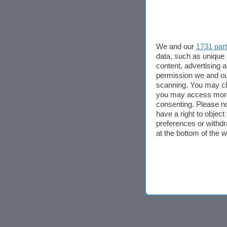
We and our
1731 par
data, such as unique 
content, advertising
permission we and o
scanning. You may cl
you may access more 
consenting. Please no
have a right to objec
preferences or withdr
at the bottom of the 