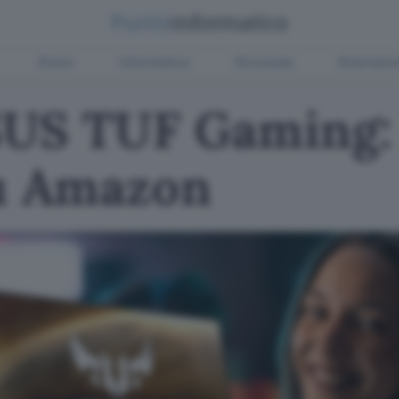
Green
Informatica
Sicurezza
Entertain
US TUF Gaming:
u Amazon