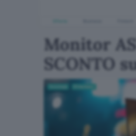
Offerte
Business
Fintech
Monitor AS
SCONTO s
Tecnologia
PC Hardware