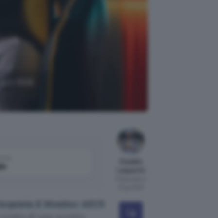
 con 100€
come
Osvaldo
le
Lasperini
Pubblicato il
12 giu 2023
Acquista il Monitor ASUS
i tratta di uno sconto