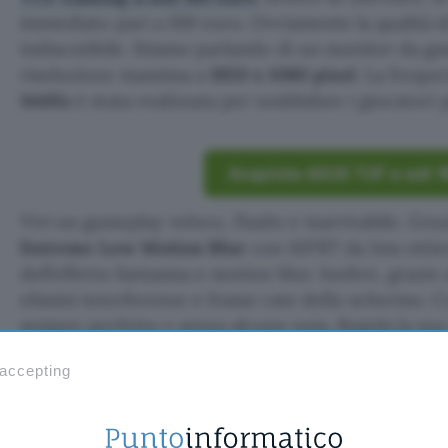
immediato pari a 100 euro. Ovviamente la qualità 
indiscutibile. Stiamo parlando di un monitor da ga
risoluzione massima a
1920 x 1080 pixel
. La frequ
144Hz
è stata realizzata per soddisfare i giocatori p
Acquista ASUS TUF a soli 
Vivi un gameplay veloce, fluido e inarrivabile. Gra
Extreme Low Motion Blur
con MPRT da 1ms ottien
dell’effetto fantasma e motion blur. Inoltre, grazie
elimini interferenze e frame rate dello schermo. Co
sempre perfetto e senza alcuna noia. Regola la sua
rotazione, inclinazione, perno e altezza.
 accepting