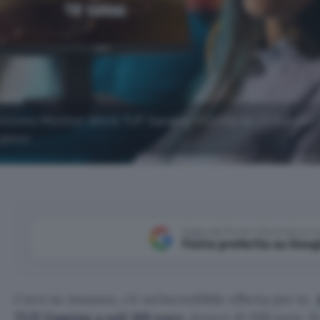
l'ottimo Monitor ASUS TUF Gaming VG249Q da 23,8 pollici
ubito!
Aggiungi Punto Informatico 
Fonte preferita su Goog
Corri su Amazon, c’è un’incredibile offerta per te.
TUF Gaming a soli 169 euro
, invece di 269 euro. S