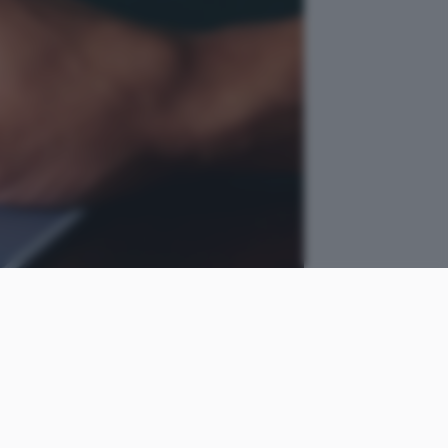
come
Osvaldo
le
Lasperini