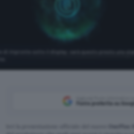
e di impronte sotto il display: sarà questo presto uno st
te.
Aggiungi Punto Informatico 
Fonte preferita su Goog
Ieri la presentazione ufficiale del nuovo
OnePlus 