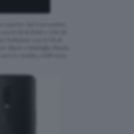
a a partire dal 6 novembre,
k con 6 GB di RAM e 128 GB
er l’edizione con 8 GB di
or Black o Midnight Black),
sarà in vendita a 639 euro,