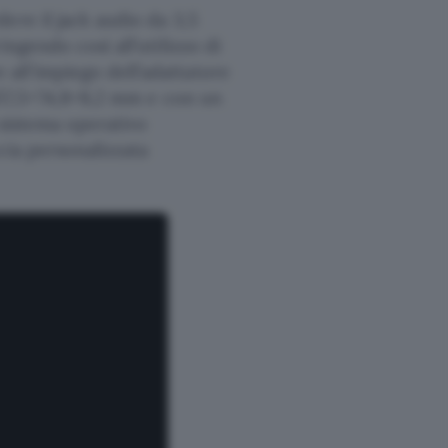
ere il jack audio da 3,5
ngendo così all’utilizzo di
all’impiego dell’adattatore
 157,5×74,8×8,2 mm e con un
l sistema operativo
ccia personalizzata