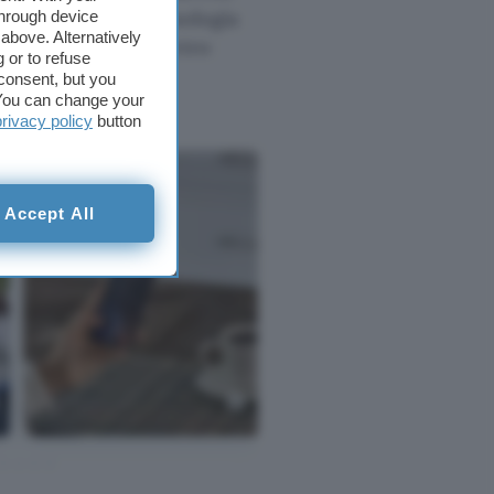
 beneficia della tecnologia
through device
above. Alternatively
nte la scelta del vetro
 or to refuse
consent, but you
. You can change your
privacy policy
button
Accept All