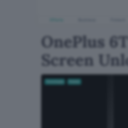
Offerte
Business
Fintech
OnePlus 6T
Screen Unl
Tecnologia
Mobile