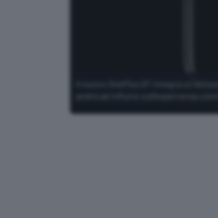
Il nuovo OnePlus 6T integra un lettor
andrà ad influire sull'esperienza uten