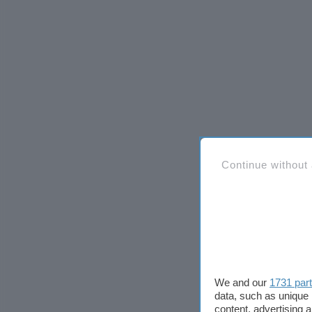
Continue without
We and our
1731 par
data, such as unique 
content, advertising