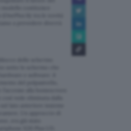
nquistare il favore del
o modello costituisce
(OnePlus 6): tra le novità
iamo a prevedere diverrà
sblocco dello schermo
ato sotto lo schermo che
hardware e software: il
imento del polpastrello,
o l’accesso alla homescreen
e così vede eliminata dalla
sul lato anteriore insieme
tocamere. Un approccio di
ne, era già stato
smartphone X20 Plus UD.