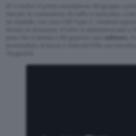
6T è inoltre il primo smartphone del gruppo a perd
mm per la connessione di cuffie o auricolari, costri
un modello con cavo USB Type-C, wireless oppure 
fornito in dotazione. Il tutto in dimensioni pari a
peso che si attesta a 185 grammi. Lato
software
, i
preinstallato al lancio è Android 9 Pie con interfa
OxygenOS.