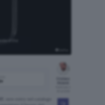
andard che
OnePlus
come
Cristiano
le
Ghidotti
Pubblicato il
30 ott 2018
6T
, new entry nel catalogo