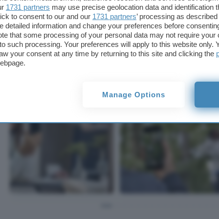
630. La batteria ha una capacità pari a 3.700 mAh e
ur
1731 partners
may use precise geolocation data and identification 
ick to consent to our and our
1731 partners
’ processing as described 
Fast Charging, ma non della ricarica rapida nonosta
detailed information and change your preferences before consenting
come materiale per la scocca.
te that some processing of your personal data may not require your 
t to such processing. Your preferences will apply to this website only
aw your consent at any time by returning to this site and clicking the
IMMAGINI
webpage.
Manage Options