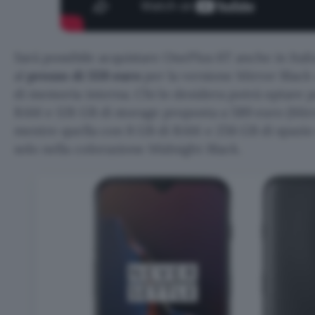
Sarà possibile acquistare OnePlus 6T anche in Itali
al
prezzo di 559 euro
per la versione Mirror Blac
di memoria interna. Chi lo desidera potrà optare p
RAM e 128 GB di storage proposta a 589 euro (Mirr
mentre quella con 8 GB di RAM e 256 GB di spazio 
solo nella colorazione Midnight Black.