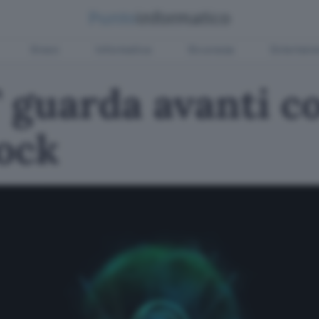
Green
Informatica
Sicurezza
Entertain
 guarda avanti co
ock