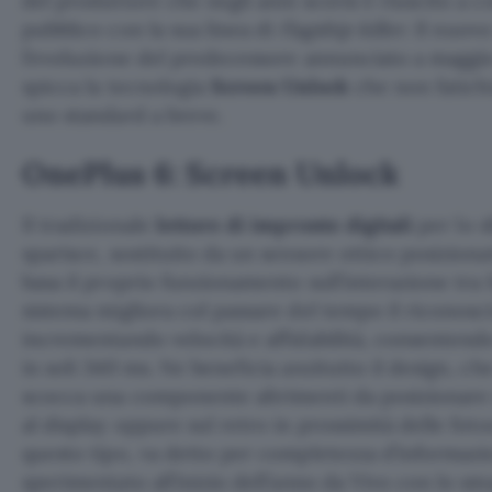
del produttore che negli anni scorsi è riuscito a co
pubblico con la sua linea di
flagship killer
. Il nuov
l’evoluzione del predecessore annunciato a maggio 
spicca la tecnologia
Screen Unlock
che non fatich
uno standard a breve.
OnePlus 6: Screen Unlock
Il tradizionale
lettore di impronte digitali
per lo 
sparisce, sostituito da un sensore ottico posizion
basa il proprio funzionamento sull’interazione tra 
sistema migliora col passare del tempo il riconosc
incrementando velocità e affidabilità, consentend
in soli 340 ms. Ne beneficia anzitutto il design, ch
scocca una componente altrimenti da posizionare 
al display oppure sul retro in prossimità delle fo
questo tipo, va detto per completezza d’informazio
sperimentato all’inizio dell’anno da Vivo con lo 