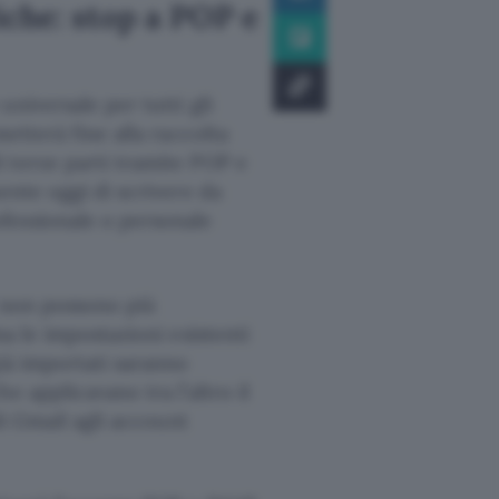
iche: stop a POP e
niversale per tutti gli
etterà fine alla raccolta
 terze parti tramite POP e
ente oggi di scrivere da
fessionale o personale
i non possono più
ma le impostazioni esistenti
già importati saranno
e applicavano tra l’altro il
di Gmail agli account