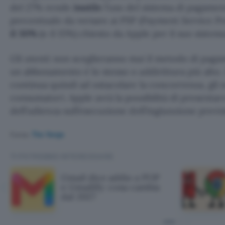
del 27% rende
inutile
l’uso del sistema di pagamen
percentuale da versare ai PSP (Payment Service Pro
il 30%
(o il 15%) chiesto da Apple per il suo siste
Gli utenti non sceglieranno mai il metodo di pagam
un abbonamento è lo stesso o addirittura più alto.
continua quindi ad ostacolare la concorrenza, gli s
consumatori. Apple avrà la possibilità di presentar
dell’udienza sull’esecuzione dell’ingiunzione previst
Fonte:
The Verge
TI POTREBBE INTERESSARE
Gmail dice addio a POP
e Gmailify: cosa cambia
dal 2027