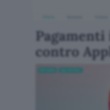
Offerte
Business
Fintech
Pagamenti 
contro App
Informatica
App e Software