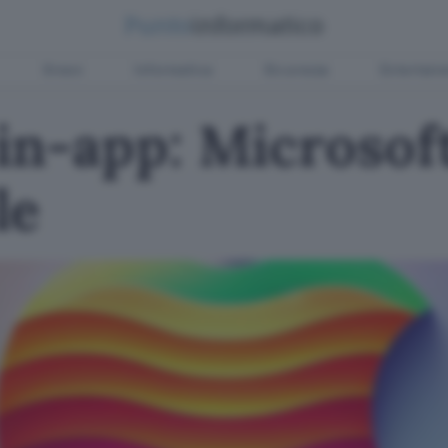
Green
Informatica
Sicurezza
Entertain
in-app: Microsof
le