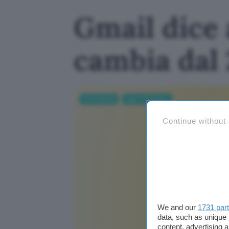
Gmail dice 
cambia dal
Informatica
App e Software
Continue without
We and our
1731 par
data, such as unique 
content, advertising