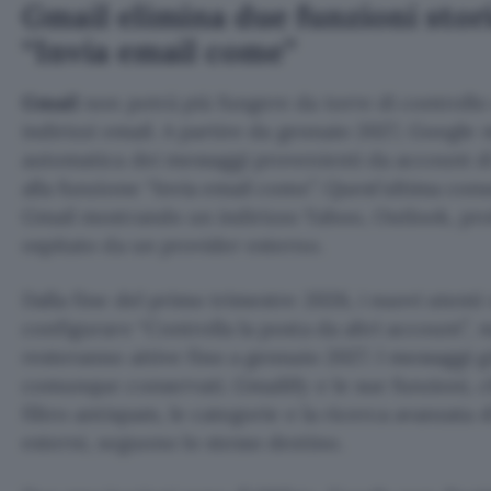
Gmail elimina due funzioni stor
“Invia email come”
Gmail
non potrà più fungere da torre di controllo u
indirizzi email. A partire da gennaio 2027, Google m
automatica dei messaggi provenienti da account di
alla funzione “Invia email come”. Quest’ultima cons
Gmail mostrando un indirizzo Yahoo, Outlook, pro
ospitato da un provider esterno.
Dalla fine del primo trimestre 2026, i nuovi utent
configurare “Controlla la posta da altri account”, 
resteranno attive fino a gennaio 2027. I messaggi 
comunque conservati. Gmailify e le sue funzioni, ch
filtro antispam, le categorie e la ricerca avanzata 
esterni, seguono lo stesso destino.