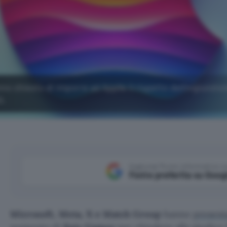
o chiesto di imporre ad Applle il rispetto dell'ingiunzion
S.
Aggiungi Punto Informatico 
Fonte preferita su Goog
Microsoft, Meta, X e Match Group
hanno
present