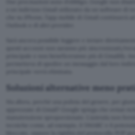
Due precisazioni sono d’obbligo. Google non disat
a un indirizzo Gmail utilizzato da un software di te
che su iPhone, l’app mobile di Gmail continuerà a
Outlook o di altri provider.
Sarà ancora possibile leggere e inviare direttamen
questi account non saranno più sincronizzati/recu
principale e non beneficeranno più di Gmailify. A
permetteva di spedire un messaggio dal loro indir
principale verrà eliminata.
Soluzioni alternative meno prat
Ma allora, perché una pulizia del genere, per giunt
apprezzate di Gmail? Google spiega che ormai rich
manutenzione sproporzionate. L’azienda non fornisc
tecniche come, ad esempio, il DMARC e il potenzia
bloccate, oppure la rigidità del protocollo POP pe