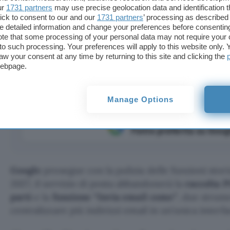
ur
1731 partners
may use precise geolocation data and identification 
ick to consent to our and our
1731 partners
’ processing as described 
detailed information and change your preferences before consenting
te that some processing of your personal data may not require your 
il da account esterni tramite POP e perderà la
t to such processing. Your preferences will apply to this website only
aw your consent at any time by returning to this site and clicking the
webpage.
Manage Options
Aggiungi Punto Informatico 
Fonte preferita su Goog
Google
prosegue con la pulizia delle funzioni stor
2027, il servizio di posta abbandonerà la
raccolta 
parti
e la
funzione “Invia email come”
, due strume
centralizzare più indirizzi email in un’unica interfa