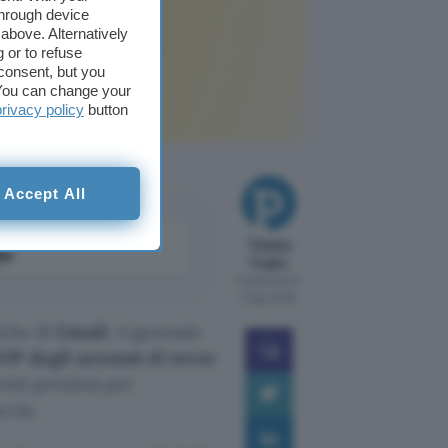
through device
above. Alternatively
 or to refuse
consent, but you
. You can change your
privacy policy
button
Accept All
come
Tiziana
le
Foglio
Pubblicato il
5 ago 2026
iche di
Gmail
. A gennaio
POP
degli account di terze
nti preziosi per
ccia.