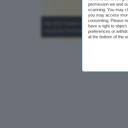
permission we and o
scanning. You may cl
you may access more 
consenting. Please no
Dal 2027 Gmail non importerà più ema
have a right to objec
funzione Invia email come.
preferences or withdr
at the bottom of the 