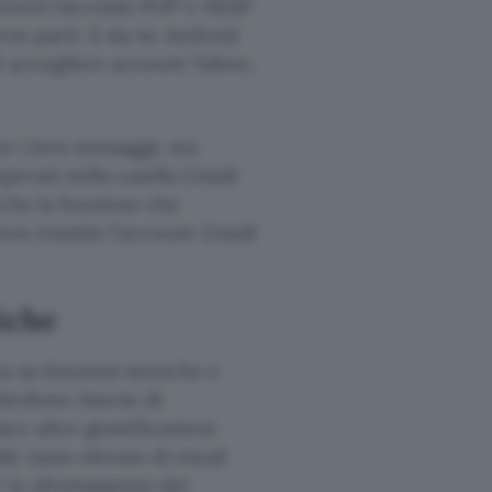
tiverà l’accesso POP o IMAP
rze parti. E sia su Android
d accogliere account Yahoo,
te i loro messaggi, ma
perati nella casella Gmail
nche la funzione che
izzo tramite l’account Gmail
iche
a su funzioni storiche e
iedono risorse di
e altre giustificazioni
le tasso elevato di email
r lo sfruttamento dei