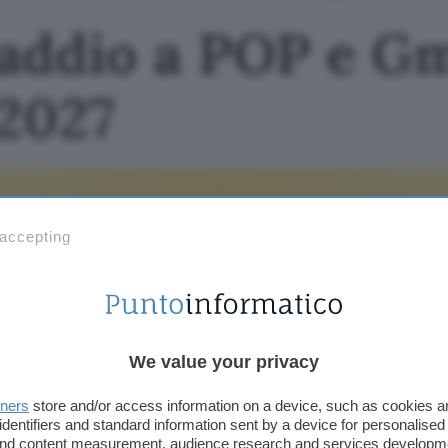
addio a POP e Gm
 2027
 accepting
We value your privacy
tners
store and/or access information on a device, such as cookies 
identifiers and standard information sent by a device for personalised
 and content measurement, audience research and services developm