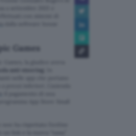
 Yvonne Gonzalez Rogers di
ssa a settembre 2021 e
fettuati con sistemi di
ta
dalla software house
Epic Games
c Games, la giudice aveva
sola anti-steering
. In
lsanti nelle app che portano
a prezzi inferiori. L’azienda
e
il pagamento di una
al programma App Store Small
non ha rispettato l’ordine
o un link e la nuova “tassa”