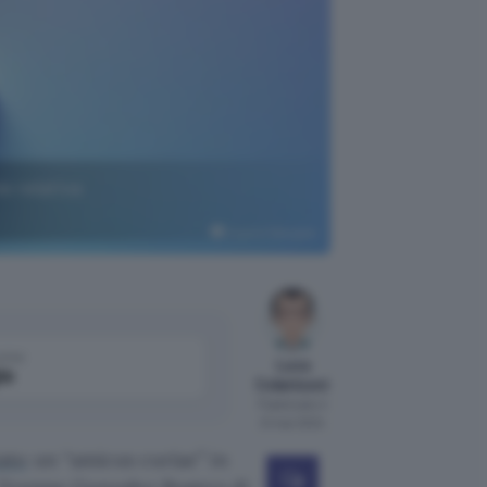
e relativa
Copilot Designer
come
Luca
le
Colantuoni
Pubblicato il
21 mar 2024
ato
un “amicus curiae” in