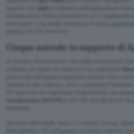
supporto di
Epic Games
per chiedere alla giudice
imporre ad
Apple
il rispetto dell’ingiunzione eme
l’eliminazione della commissione per i pagamenti ef
terze parti. Una simile richiesta era stata
presenta
guidata da Tim Sweeney.
Cinque aziende in supporto di 
Al termine del processo nato dalla denuncia di Epi
ordinato ad Apple di rimuovere la cosiddetta
clau
pratica gli sviluppatori possono inserire link o pu
l’utente al sito esterno, dove completare l’acquisto 
di Cupertino ha rispettano l’ingiunzione, ma
chied
commissione del 27%
(o del 12% per gli iscritti 
Business).
Secondo Microsoft, Meta, X e Match Group, Apple 
della giudice. Gli sviluppatori possono inserire sol