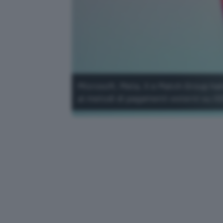
Microsoft, Meta, X e Match Group hann
ai metodi di pagamenti esterni su iO