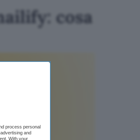
ailify: cosa
and process personal
 advertising and
ent. With your