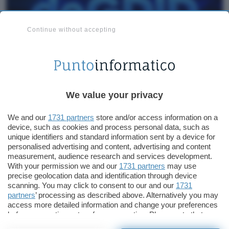
Continue without accepting
Sicurezza
VPN
Informatica
Sistemi operativi
ChatGPT
We value your privacy
We and our
1731 partners
store and/or access information on a
Aggiungi Punto Informatico come
Fonte preferita su Google
device, such as cookies and process personal data, such as
unique identifiers and standard information sent by a device for
personalised advertising and content, advertising and content
measurement, audience research and services development.
Il mese scorso, l’FBI ha annunciato di aver aiutato
With your permission we and our
1731 partners
may use
precise geolocation data and identification through device
le autorità norvegesi a individuare e ad arrestare
scanning. You may click to consent to our and our
1731
un membro del
gruppo criminale Scattered
partners
’ processing as described above. Alternatively you may
Spider
, attivo sul fronte ransomware. Dalla
access more detailed information and change your preferences
before consenting or to refuse consenting. Please note that
documentazione pubblicata è emerso che l’analisi
some processing of your personal data may not require your