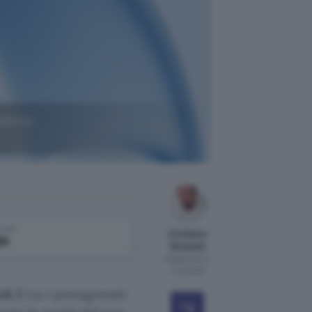
tphone
come
Cristiano
le
Ghidotti
Pubblicato il
4 ott 2023
ch 2
tra i protagonisti