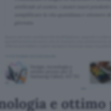
artificiale al centro, i nostri nuovi prodotti
semplificare la vita quotidiana e ottenere di
giornata.
Questo articolo contiene link di affiliazione: acquisti o ordini e
permetteranno al nostro sito di ricevere una commissione ne
offerte potrebbero subire variazioni di prezzo dopo la pubbli
TI POTREBBE INTERESSARE
Design, tecnologia e
ottimo prezzo per il
Samsung Galaxy A37 5G
nologia e ottimo