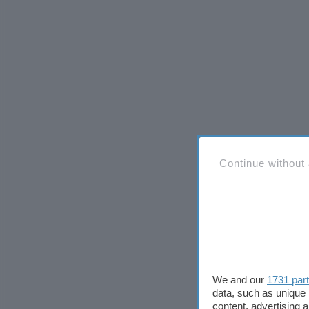
Continue without
We and our
1731 par
data, such as unique 
content, advertising