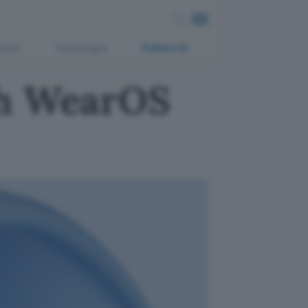
ment
Tecnologia
Pubblicità
ch WearOS