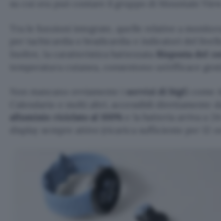
su cui ora può contare il gruppo di Mountain View
Tra le funzioni integrate, quelle relative a monito
per tachicardia o bradicardia e indicatori del livel
Inoltre, la caratteristica battezzata
Risposta del c
temperatura cutanea, consentono un’efficace gesti
Non mancano ovviamente i
servizi di bigG
come As
Calendario e molti altri, accessibili direttamente da
alluminio riciclato al 100%
e la batteria arriva a 
display sempre attivo (ricarica sufficiente per 12 o