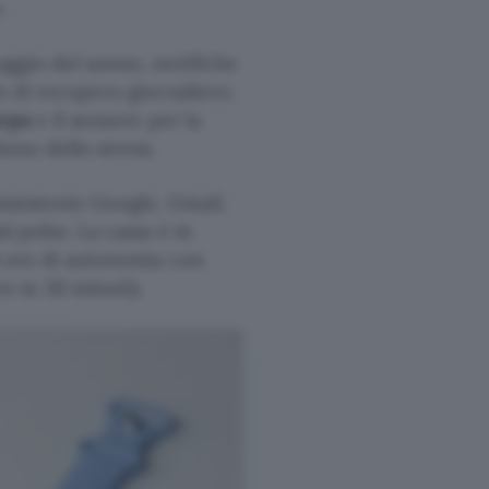
.
raggio del sonno, notifiche
lo di recupero giornaliero.
orpo
e il sensore per la
one dello stress.
sistente Google, Gmail,
l polso. La cassa è in
24 ore di autonomia con
re in 30 minuti).