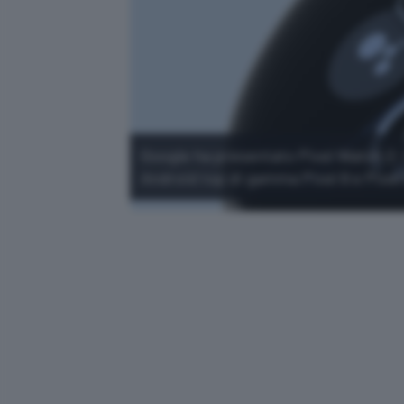
Google ha presentato Pixel Watch 2
Android top di gamma Pixel 8 e Pixel 