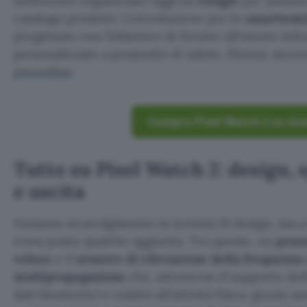
dell’evento organizzato oggi da
Google
per annunci
catalogo prodotti. Un’evoluzione per lo
smartwat
progettato con l’obiettivo di fornire all’utente inf
personalizzate a proposito di salute, fitness, sicure
preordine
.
Compra Pixel Watch 2 su A
Tutto su Pixel Watch 2: design, 
e uscita
Nessuno stravolgimento in termini di design, ma a 
trova posto qualche aggiunta. Tra queste, un
proc
veloce
e il
sensore di rilevazione
della frequenza 
multipropagazione
che, attraverso il supporto dell
dati biometrici e relativi all’attività fisica, grazie 