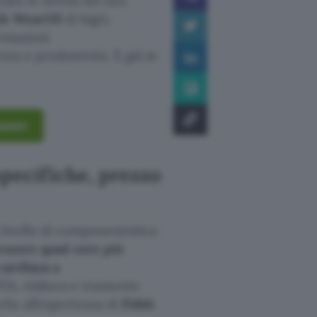
are le novità del suo
ch WearOS
di bigG,
ormazioni
zza e produttività. È già in
mazon
specifiche, prezzo
livello di componentistica
essore quad core più
cardiaca a
’IA, elabora e trasmette
anche all’esperienza di
Fitbit