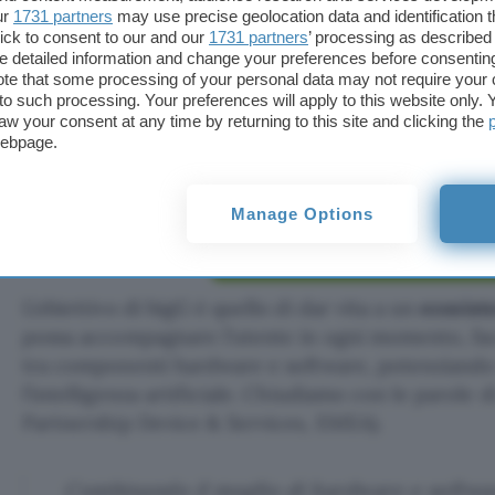
ur
1731 partners
may use precise geolocation data and identification 
ick to consent to our and our
1731 partners
’ processing as described 
Pixel Watch 2 di Google è già in vendita al
prezzo 
detailed information and change your preferences before consenting
te that some processing of your personal data may not require your 
Wi-Fi, anche attraverso lo
store ufficiale Amazon
d
t to such processing. Your preferences will apply to this website only
inizia oggi e le consegne sono previste per il 12 ot
aw your consent at any time by returning to this site and clicking the
webpage.
giornata riguarda le nuove colorazioni degli auric
euro
).
Manage Options
Compra Pixel Watch 2 su A
L’obiettivo di bigG è quello di dar vita a un
ecosist
possa accompagnare l’utente in ogni momento, fac
tra componenti hardware e software, potenziando i
l’intelligenza artificiale. Chiudiamo con le parole d
Partnership Device & Services, EMEA).
Combinando il meglio di hardware e software