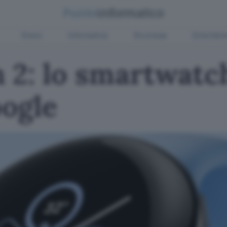
Green
Informatica
Sicurezza
Entertain
h 2: lo smartwat
ogle