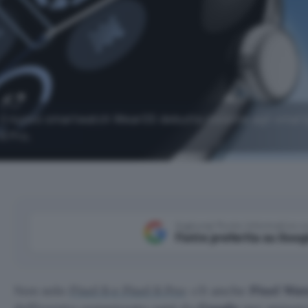
: il nuovo smartwatch WearOS debutta insieme agli smar
8 Pro.
Aggiungi Punto Informatico 
Fonte preferita su Goog
Non solo
Pixel 8 e Pixel 8 Pro
: c’è anche
Pixel Wat