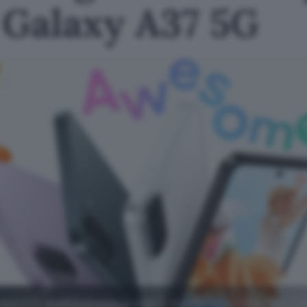
 Galaxy A37 5G
pporto qualità prezzo e oggi è in offerta su eBay con il 