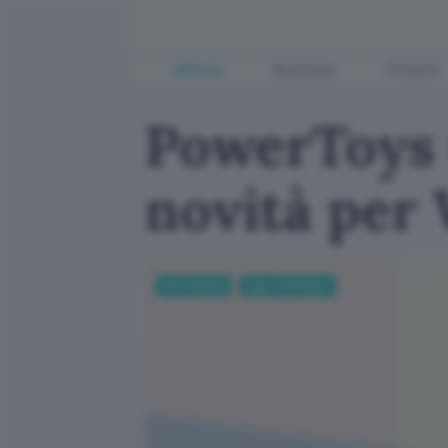
Offerte
Business
Fintech
PowerToys 
novità per
Informatica
App e Software