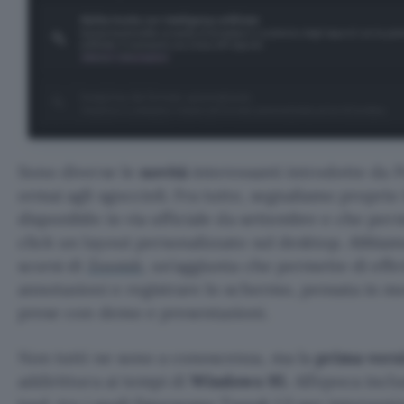
Sono diverse le
novità
interessanti introdotte da 
ormai agli sgoccioli. Fra tutte, segnaliamo proprio 
disponibile in via ufficiale da settembre e che pe
click un layout personalizzato sul desktop. Abbiam
scorsi di
Zoomit
, un’aggiunta che permette di effe
annotazioni e registrare lo schermo, pensata in mo
prese con demo e presentazioni.
Non tutti ne sono a conoscenza, ma la
prima vers
addirittura ai tempi di
Windows 95
. All’epoca incl