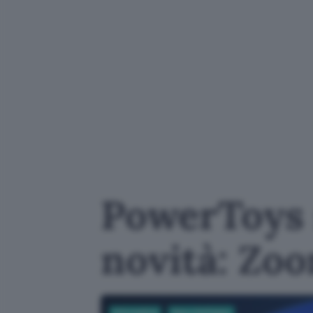
PowerToys s
novità: Zo
Informatica
App e Software