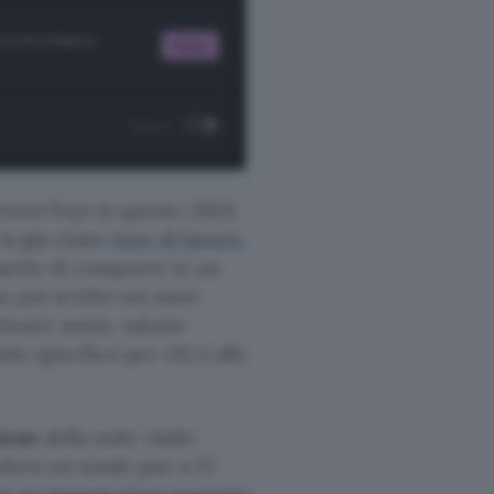
PowerToys in questo 2024
la già citata
Aree di lavoro
,
rmette di comporre in un
o poi scritto nei mesi
ttuare zoom, salvare
do specifico per chi è alle
ione
della suite risale
udeva un totale pari a 15