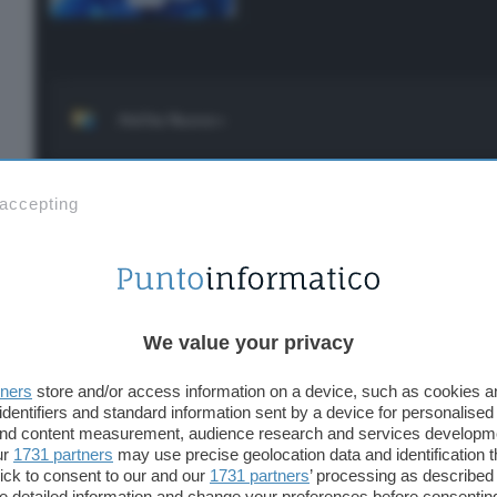
 accepting
Il
changelog completo
è molto lungo, riportiamo d
importanti
.
Incolla avanzato ha una nuova funzionalità chi
intelligenza artificiale che utilizza Semantic Ke
We value your privacy
appunti;
tners
store and/or access information on a device, such as cookies 
Aree di lavoro introduce il supporto alle Progr
identifiers and standard information sent by a device for personalised
 and content measurement, audience research and services developm
Aree di lavoro ha una nuova funzionalità per mu
ur
1731 partners
may use precise geolocation data and identification 
anziché crearne di nuove;
ick to consent to our and our
1731 partners
’ processing as described 
detailed information and change your preferences before consenting