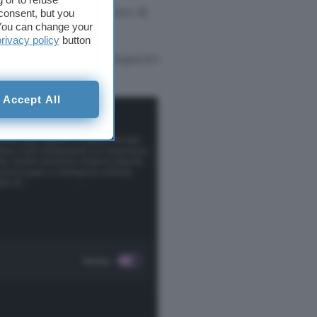
tazione per consentire di
consent, but you
. You can change your
privacy policy
button
caratteri che deve comparire
Accept All