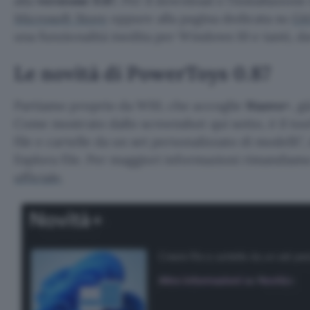
alla
versione 0.87
. Per il download e l’installazione 
Microsoft Store
oppure alla pagina dedicata su
Gi
una funzionalità inedita per Windows 10 e tanti, d
Le novità di PowerToys 0.87
Partiamo proprio da W10, che accoglie
Nuovo+
, g
Come mostrato dallo screenshot qui sotto, è il to
file e cartelle da un set personalizzato di modelli
,
Esplora file. Per maggiori informazioni rimandiam
ufficiale
.