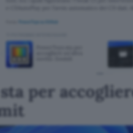
tool, tra i quali figuravano Tweak UI per interven
e CDAutoPlay per l’avvio automatico dei CD dati. A
Fonte:
PowerToys su GitHub
TI POTREBBE INTERESSARE
PowerToys sta per
accogliere un'altra
novità: Zoomit
ta per accoglier
omit