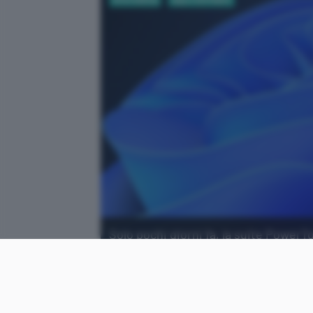
Solo pochi giorni fa, la suite PowerT
utile per demo e presentazioni.