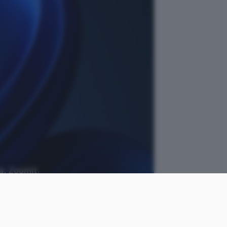
tà: Zoomit,
Punto Informatico