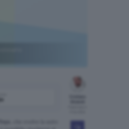
nzionalità
come
Cristiano
le
Ghidotti
Pubblicato il
17 dic 2024
Toys
, che evolve la suite