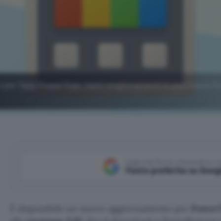
 per l'app PowerToys: tanti miglioramenti e una nuova fu
Aggiungi Punto Informatico 
Fonte preferita su Goog
È disponibile un nuovo aggiornamento per
Power