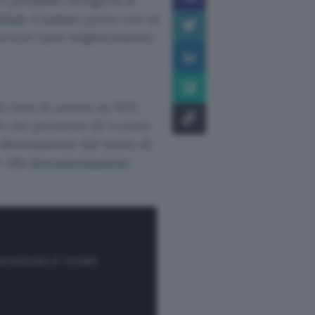
è possibile rivolgersi al
tHub
. L’update porta con sé
avvero tanti miglioramenti.
ià visto in azione su W11.
ol che permette di
creare
 direttamente dal menu di
o alla
documentazione