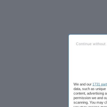
Continue without
We and our
1731 par
data, such as unique 
content, advertising
permission we and o
scanning. You may cl
you may access more 