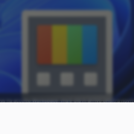
oys ha accolto Workspace, ma è già in arrivo un'altra novi