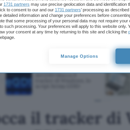
ur
1731 partners
may use precise geolocation data and identification 
ick to consent to our and our
1731 partners
’ processing as described 
detailed information and change your preferences before consenting
Abbonati ADESSO a Norton An
te that some processing of your personal data may not require your 
t to such processing. Your preferences will apply to this website only
aw your consent at any time by returning to this site and clicking the
webpage.
Questo articolo contiene link di affiliazione: acquisti o ordini e
permetteranno al nostro sito di ricevere una commissione ne
offerte potrebbero subire variazioni di prezzo dopo la pubbli
Manage Options
TI POTREBBE INTERESSARE
deGDID blocca il
tracker di Windows, lo
script ferma GDID
cca il tracker di