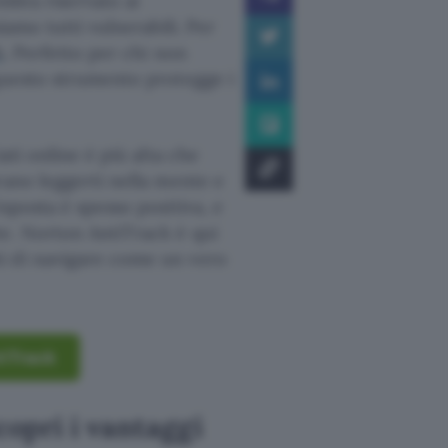
mbra riservato ai
iamo tutti vulnerabili. Per
k
. Perfetto per chi non
 questo strumento protegge i
ati online è più alta che
ano leggerti nella mente e
sposta è spesso positiva, e
te. Norton AntiTrack è qui
i di navigare come un vero
tiTrack
opri i vantaggi