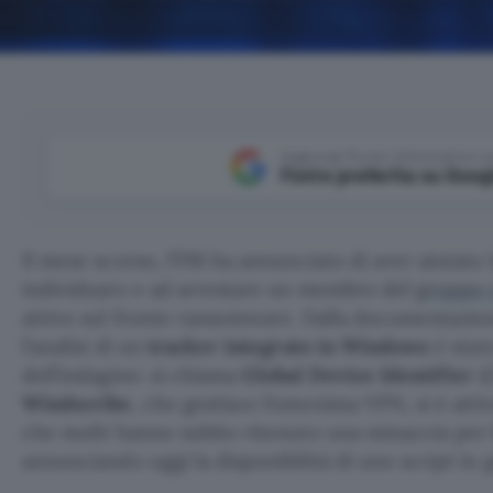
Aggiungi Punto Informatico 
Fonte preferita su Goog
Il mese scorso, l’FBI ha annunciato di aver aiutato 
individuare e ad arrestare un membro del
gruppo 
attivo sul fronte ransomware. Dalla documentazio
l’analisi di un
tracker integrato in Windows
è stato
dell’indagine: si chiama
Global Device Identifier
(G
Windscribe
, che gestisce l’omonima VPN, si è attiv
che molti hanno subito ritenuto una minaccia per l
annunciando oggi la disponibilità di uno script in 