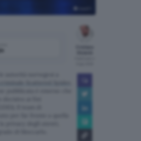
ChatGPT
come
Cristiano
le
Ghidotti
Pubblicato il
6 ago 2026
le autorità norvegesi a
criminale Scattered Spider
,
ne pubblicata è emerso che
 decisivo ai fini
DID). Il team di
ato per far fronte a quella
a privacy degli utenti,
grado di bloccarlo.