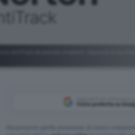
orton AntiTrack da aziende invadenti. Nascondi la tua imp
Aggiungi Punto Informatico 
Fonte preferita su Goog
Hai presente quella sensazione di essere costante