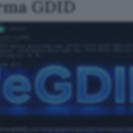
ferma GDID
vi
ica deGDID, uno script gratuito per tutti che blocca il Gl