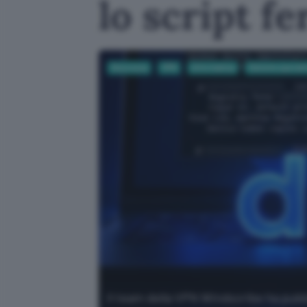
lo script 
Sicurezza
VPN
Informatica
Sistemi operati
Il team della VPN Windscribe ha pubbl