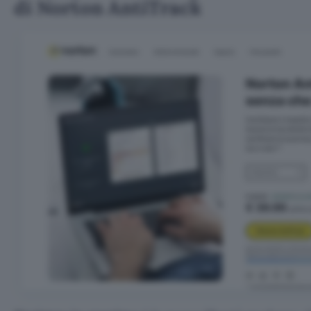
di Norton AntiTrack