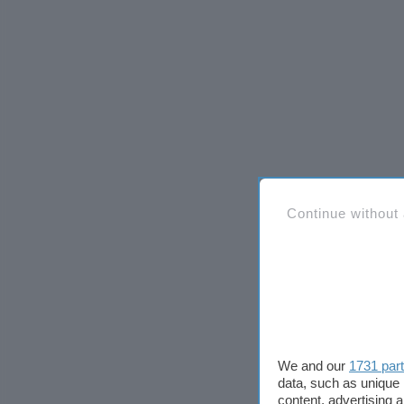
Continue without
We and our
1731 par
data, such as unique 
content, advertising