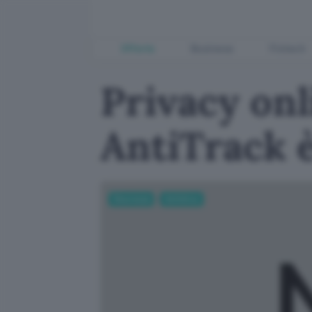
Offerte
Business
Fintech
Privacy on
AntiTrack è
Sicurezza
Antivirus