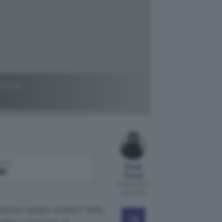
ronta
come
Giusy
le
Pirosa
Pubblicato il
2 lug 2024
mente spiato online? Beh,