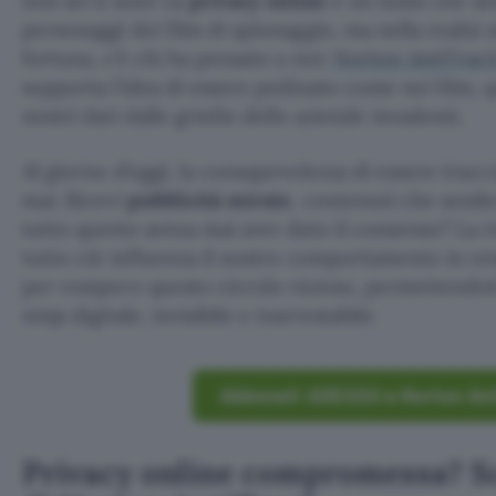
non sei il solo! La
privacy online
è un lusso che se
personaggi dei film di spionaggio, ma nella realtà s
fortuna, c’è chi ha pensato a noi:
Norton AntiTrac
sopporta l’idea di essere pedinato come nei film,
nostri dati dalle grinfie delle aziende invadenti.
Al giorno d’oggi, la consapevolezza di essere tracci
mai. Ricevi
pubblicità mirate
, contenuti che sembr
tutto questo senza mai aver dato il consenso? La ri
tutto ciò influenza il nostro comportamento in re
per rompere questo circolo vizioso, permettendot
ninja digitale, invisibile e inarrestabile.
Abbonati ADESSO a Norton An
Privacy online compromessa? Sc