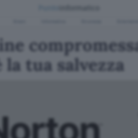
Green
Informatica
Sicurezza
Entertain
line compromess
 la tua salvezza