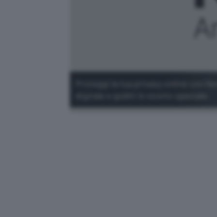
Proteggi la tua privacy online con N
digitale e goditi lo sconto speciale.