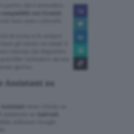
A partire dal 4 settembre,
d compatibili con Gemini
.
roid Auto sono coinvolti.
cita di scena si fa sempre
sare gli utenti via email: il
te rimosso dai dispositivi
t potrebbe richiedere alcune
stesso giorno.
e Assistant su
:
Assistant
viene ritirato su
di assistente su
Android.
ibile utilizzare Google
ti.