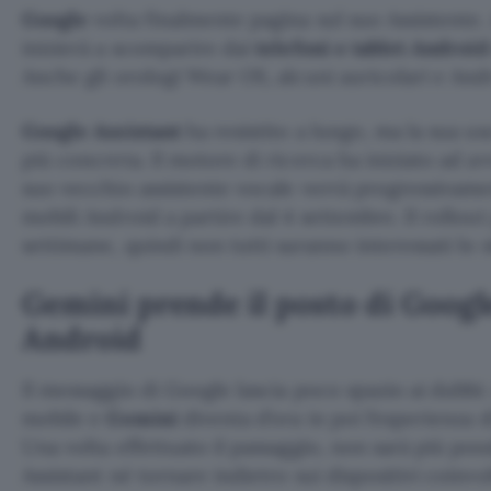
Google
volta finalmente pagina sul suo Assistente. 
inizierà a scomparire dai
telefoni e tablet Androi
Anche gli orologi Wear OS, alcuni auricolari e And
Google Assistant
ha resistito a lungo, ma la sua us
più concreta. Il motore di ricerca ha iniziato ad avvi
suo vecchio assistente vocale verrà progressivamen
mobili Android a partire dal 4 settembre. Il rollou
settimane, quindi non tutti saranno interessati lo 
Gemini prende il posto di Googl
Android
Il messaggio di Google lascia poco spazio ai dubbi
mobile e
Gemini
diventa d’ora in poi l’esperienza 
Una volta effettuato il passaggio, non sarà più poss
Assistant né tornare indietro sui dispositivi coinvol