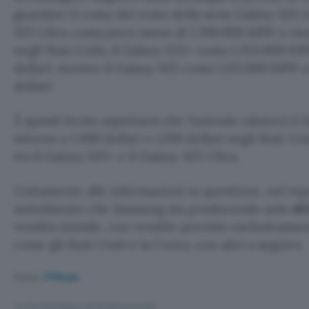
guardare il costo del resto della serie Galaxy S25 i
S25 Ultra costa poco meno di 1.700.000 KRW e vien
negli Stati Uniti, il Galaxy S25+ costa 1.353.000 
dollari, mentre il Galaxy S25 costa 1.115.000 KRW
dollari.
È quindi lecito aspettarsi che l’azienda valuterà 
intorno a 1.099 dollari o 1.199 dollari negli Stati U
tra il Galaxy S25+ e il Galaxy S25 Ultra.
Unitamente alle informazioni in questione, nel repo
sottolineato che Samsung sta producendo solo
40
vendita iniziale, con vendite previste esclusivamen
come gli Stati Uniti e la Corea, con altri a seguire.
Fonte:
FFNews
TI POTREBBE INTERESSARE