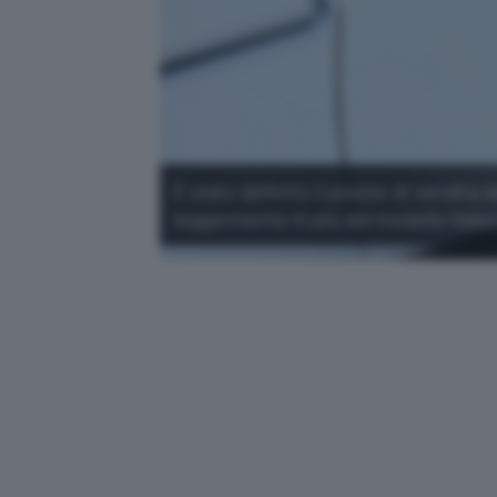
È stato definito il prezzo di vendit
leggermente in più del modello Galax