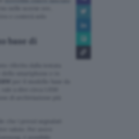
he
dovrebbe essere lanciato
rso nelle scorse ore,
ivo e costerà solo
o base di
o riferito dalla testata
e dello smartphone e in
 KRW
per il modello base da
vale a dire circa 1.030
ione di archiviazione più
e che i prezzi segnalati
tre valute. Per avere
Samsung, è possibile