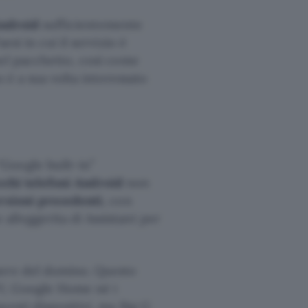
Android
sufficientemente
esi in cui il servizio è
nel pacchetto, così come
o è a sua volta interessato
Google built-in”
cchi telefoni Android
non
rsioni precedenti
, con
lleggerita di Assistant per
sere del domino. Questo
V, Google Home né i
uesti dispositivi, ma Big G