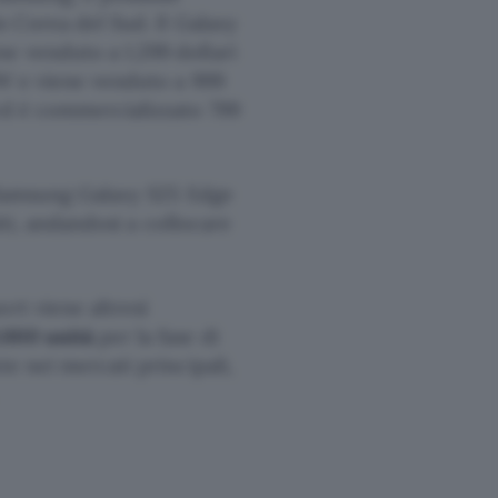
n Corea del Sud. Il Galaxy
e venduto a 1.299 dollari
KRW e viene venduto a 999
 ed è commercializzato 799
il Samsung Galaxy S25 Edge
niti, andandosi a collocare
rt viene altresì
.000 unità
per la fase di
te nei mercati principali,