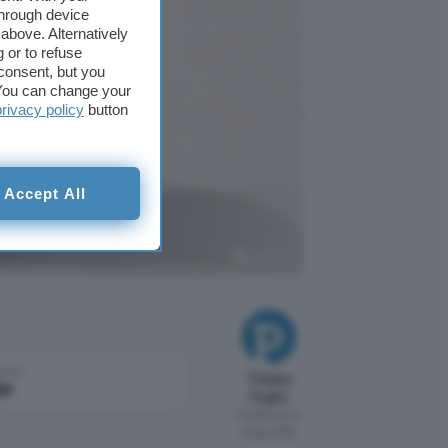
through device
above. Alternatively
 or to refuse
consent, but you
. You can change your
privacy policy
button
Accept All
li modelli
ChatGPT
come
Tiziana
le
Foglio
Pubblicato il
6 ago 2026