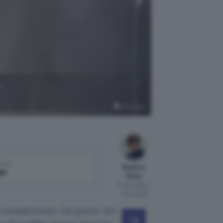
o
The Verge
come
Martina
le
Oliva
Pubblicato il
11 mar 2025
 considerando l’acquisto del