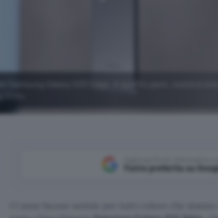
a del Samsung Galaxy S25 Edge. A quanto pare, costerà sol
y S25+.
Aggiungi Punto Informatico 
Fonte preferita su Goog
Ci sono buone notizie per tutti coloro che stanno