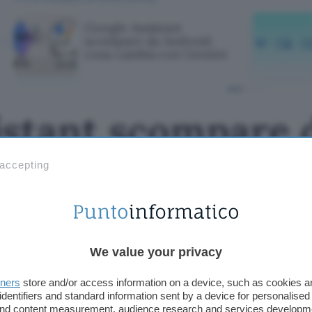
Google Assistant
scompare da Android:
cosa cambia con Gemini
istant scompare 
a con Gemini
 accepting
We value your privacy
tners
store and/or access information on a device, such as cookies 
identifiers and standard information sent by a device for personalised
 and content measurement, audience research and services developm