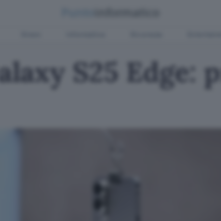
Green
Informatica
Sicurezza
Entertain
laxy S25 Edge: 