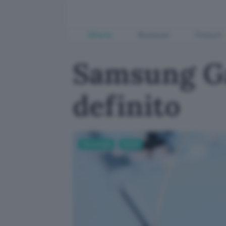
Offerte
Business
Fintech
Samsung Ga
definito
Tecnologia
Mobile