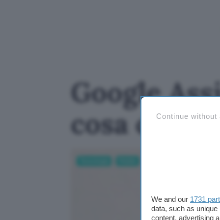
Google Ass
cosa cambi
Continue without
Tecnologia
Mobile
We and our
1731 par
data, such as unique 
content, advertising