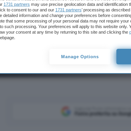
ur
1731 partners
may use precise geolocation data and identification 
ick to consent to our and our
1731 partners
’ processing as described 
detailed information and change your preferences before consenting
te that some processing of your personal data may not require your 
t to such processing. Your preferences will apply to this website only
aw your consent at any time by returning to this site and clicking the
webpage.
Manage Options
sistant con Gemini su milioni di dispositivi Android. Qua
utenti.
Aggiungi Punto Informatico 
Fonte preferita su Goog