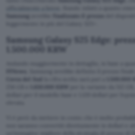
tanto chiacchierato
Samsung Galaxy S25 Edge
, c
ufficialmente a breve
. Stando infatti a quanto eme
Samsung
avrebbe
finalizzato il prezzo
del disposit
leggermente in più del Galaxy S25+.
Samsung Galaxy S25 Edge: prezz
1.500.000 KRW
Andando maggiormente in dettaglio, in base a quant
FFNews
, Samsung avrebbe definito il prezzo final
Corea del Sud
la cifra scelta sarà pari a
1.500.000
256 GB e
1.630.000 KRW
per la variante da 512 GB, 
dollari per il modello base e 1.120 dollari per l’opz
elevata.
Vi è però da mettere in conto che è molto probabil
non saranno convertiti direttamente in dollari e al
un’immagine migliore della strategia di prezzo di 