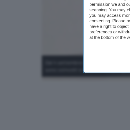
permission we and o
scanning. You may cl
you may access more 
consenting. Please no
have a right to objec
preferences or withdr
at the bottom of the 
Dal 4 settembre Google sostituisce As
sono coinvolti e cosa cambia per gli 