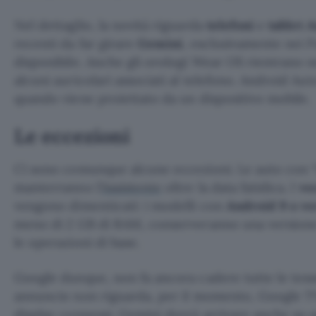
Nel dettaglio, la novità riguarda
telefoni
e
tablet 
recenti da far girare
Gemini
, esclusivamente nei Pa
disponibile. Anche gli orologi Wear OS rientrano 
alcuni auricolari associati al telefono. Android Aut
quando viene proiettato da un dispositivo mobile.
Le eccezioni
Ci sono comunque alcune eccezioni. Le auto con “
manterranno l’
Assistente
oltre la data fatidica. I
ve
vengono dimenticati: i modelli con
Android 9 o ve
meno di 2 GB di RAM, conserveranno una versione a
le operazioni di base.
Google dunque, non fa ancora cadere tutte le tes
annuncio non riguarda, per il momento, Google T
display connessi. Gemini dovrà arrivare anche su q