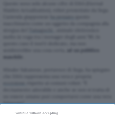
Queste sono solo alcune cifre di EMA (Eternal
Maiden Actualization), robot presentato da Sega.
L’azienda giapponese
ha pensato
questo
macchinario come un oggetto da compagnia alla
stregua del
Tamagochi
, animale elettronico
molto in voga tra i teenager degli anni ’90. In
questo caso il
tool
è dedicato, ma non
sembrerebbe una cosa certa,
ad un pubblico
maschile
.
Minake Sakanoue, portavoce di Sega, ha spiegato
che EMA rappresenta una vera e propria
eccezione
rispetto ai comuni robot: “È
decisamente adorabile e anche se non si tratta di
un essere umano può comportarsi come una vera
fidanzata”.
Continue without accepting