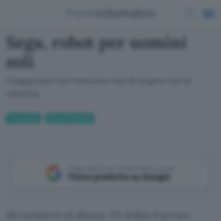
Sega, robot per uomini
soli
I Giapponesi non finiscono mai di stupire con la
robotica
Tecnologia
Casa e Domotica
Aggiungi Punto Informatico come
Fonte preferita su Google
38 centimetri di altezza, 175 dollari il prezzo.