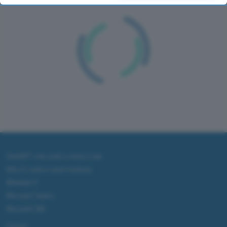
returning to this site and clicking the
privacy policy
button at the
bottom of the webpage.
ChatGPT: che cos'è e come si usa
DALL·E cos'è e come funziona
Windows 11
Microsoft Teams
Microsoft 365
Fintech