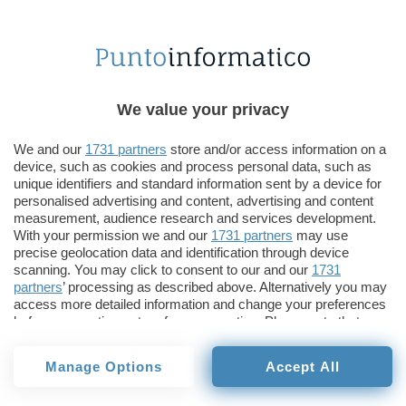
EMA può danzare, cantare e presentare biglietti
da visita. Inoltre attivando la modalità
love
bacerà
qualsiasi umano
presente nelle vicinanze,
cercando appositamente la testa del
fortunato
grazie al suo sensore agli infrarossi. A quando le
We value your privacy
nozze?
(G.P.)
We and our
1731 partners
store and/or access information on a
Giorgio Pontico
device, such as cookies and process personal data, such as
Pubblicato il 30 giu 2009
unique identifiers and standard information sent by a device for
personalised advertising and content, advertising and content
measurement, audience research and services development.
TI POTREBBE INTERESSARE
With your permission we and our
1731 partners
may use
precise geolocation data and identification through device
Le migliori offerte Tapo
scanning. You may click to consent to our and our
1731
Lo St
partners
’ processing as described above. Alternatively you may
su Amazon per casa
sta s
access more detailed information and change your preferences
smart con due soldi
before consenting or to refuse consenting. Please note that
some processing of your personal data may not require your
consent, but you have a right to object to such processing. Your
Manage Options
Accept All
preferences will apply to this website only. You can change
your preferences or withdraw your consent at any time by