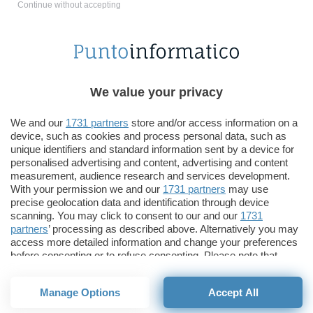
Continue without accepting
We value your privacy
Prynt Stealer invia i
SharkBot, il malware
dati all'autore del
Android torna su
We and our
1731 partners
store and/or access information on a
malware
Google Play
device, such as cookies and process personal data, such as
unique identifiers and standard information sent by a device for
personalised advertising and content, advertising and content
measurement, audience research and services development.
With your permission we and our
1731 partners
may use
precise geolocation data and identification through device
scanning. You may click to consent to our and our
1731
partners
’ processing as described above. Alternatively you may
access more detailed information and change your preferences
before consenting or to refuse consenting. Please note that
some processing of your personal data may not require your
consent, but you have a right to object to such processing. Your
Google Chrome è un
Samsung conferma un
Manage Options
Accept All
preferences will apply to this website only. You can change
malware per Microsoft
nuovo data breach
your preferences or withdraw your consent at any time by