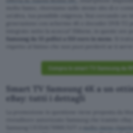
offerta su Xiaomi Redmi 10C
, smartphone disponib
molto basso, ritorniamo sullo stesso sito di e-co
un’altra, tua possibile esigenza. Stai cercando un t
generazione con schermo 4K e decoder DVB-T2 per 
integrato sotto la scocca? Ebbene, in queste ore p
Samsung da 55 pollici a 150 euro in meno
. Si trat
rispetto al listino che non puoi perderti se ti ser
Compra lo smart TV Samsung da 55″
Smart TV Samsung 4K a un otti
eBay: tutti i dettagli
La promozione in questione viene proposta da Mo
rivenditore autorizzato Samsung che tramite eBay
Samsung UE55AU7090UXZT a
molto meno rispetto 