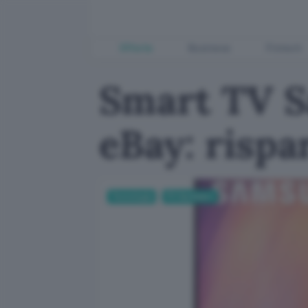
Offerte
Business
Fintech
Smart TV S
eBay: rispa
Tecnologia
PC Hardware