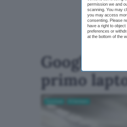
permission we and o
scanning. You may cl
you may access more 
consenting. Please no
have a right to objec
preferences or withdr
at the bottom of the 
Googlebook
primo lapt
Tecnologia
PC Hardware