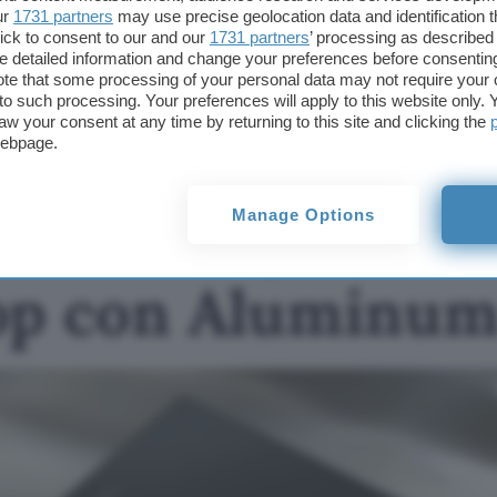
ur
1731 partners
may use precise geolocation data and identification 
TI POTREBBE INTERESSARE
ick to consent to our and our
1731 partners
’ processing as described 
detailed information and change your preferences before consenting
Googlebook di ASUS,
te that some processing of your personal data may not require your 
come sarà il primo
t to such processing. Your preferences will apply to this website only
laptop con Aluminum
aw your consent at any time by returning to this site and clicking the
OS
webpage.
 di ASUS, come sa
Manage Options
op con Aluminu