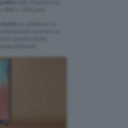
pollici
dalla frequenza di
 3840 x 2160 pixel.
e ALLM
per abbassare la
multimediali mostrati su
spetto minimal molto
lsiasi ambiente.