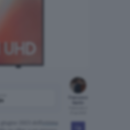
come
Francesco
le
Santin
Pubblicato il
27 giu 2023
 giugno 2023 dell’
ottima