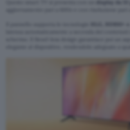
Questo smart TV si presenta con un
display da 55 
aggiornamento pari a 60Hz e con risoluzione pari a
Il pannello supporta le tecnologie
HLG, HDR10+ 
latenza automaticamente a seconda dei contenuti 
schermo. Il Bezel-less design garantisce poi un a
elegante al dispositivo, rendendolo adeguato a qua