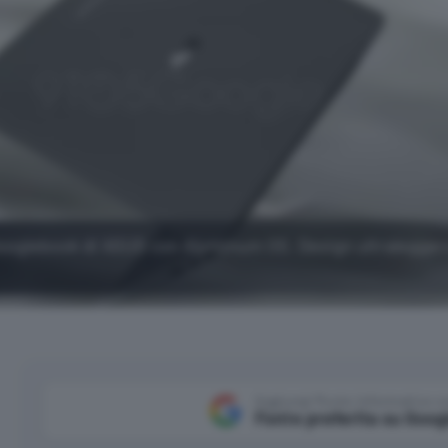
 Googlebook di ASUS con Aluminum OS. Design ultralegger
Aggiungi Punto Informatico 
Fonte preferita su Goog