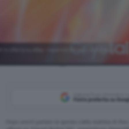
 offerta su eBay: risparmia 150 euro e ricevilo in
Aggiungi Punto Informatico 
Fonte preferita su Goog
Dopo averti parlato in questa calda mattina di fine