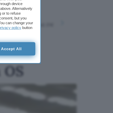
through device
above. Alternatively
 or to refuse
Logitech M720
MacBook A
consent, but you
Triathlon: mouse
Microsoft
. You can change your
professionale a soli 37€
8, anche 
privacy policy
button
su Amazon
rà il
Accept All
m OS