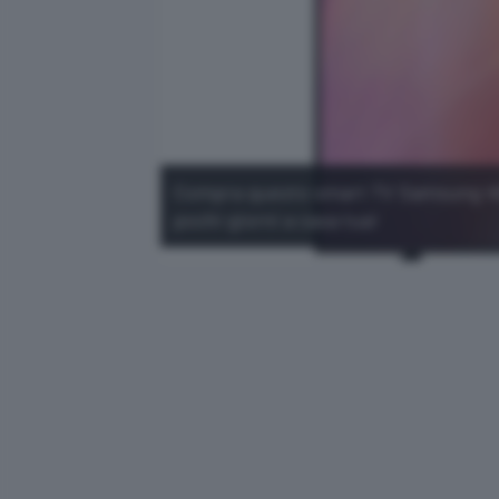
Compra questo smart TV Samsung 4K in
pochi giorni a casa tua!