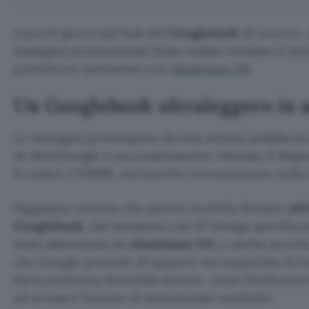
A pochi giorni dal leak del
Googlebook
di Lenovo, 
immagini promozionali finite online rivelano il de
produttore taiwanese con
Aluminum OS
.
Un Googlebook ultraleggero in 
Le immagini provengono da una scheda pubblicata 
da 9to5Google e successivamente rimossa. Il dispos
il codice CX9406, ma inserito erroneamente nell
Sappiamo tuttavia che questo modello firmato
AS
Googlebook
, dal momento che iF Design specificav
stato alimentato da
Aluminum OS,
e anche perché 
che Google prevede di apporre sul coperchio di t
barra luminosa dovrebbe servire, come l’indicatore 
ad avvisare l’utente di determinate notifiche.