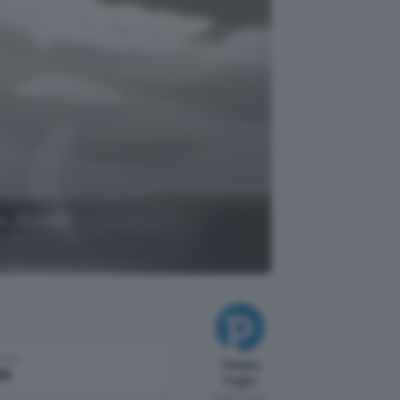
o, Glowbar
come
Tiziana
le
Foglio
Pubblicato il