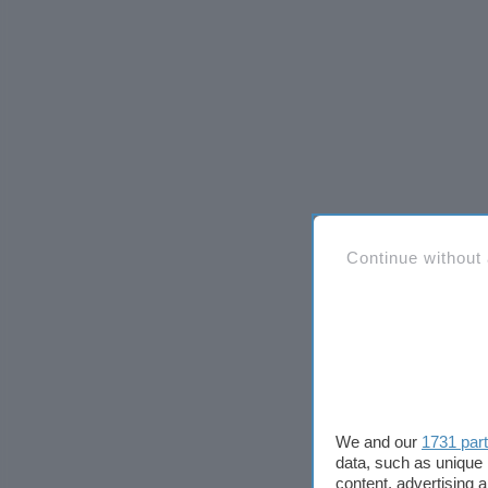
Continue without
We and our
1731 par
data, such as unique 
content, advertising