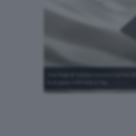
Una fuga di notizie mostra il primo
e un peso inferiore a 1 kg.