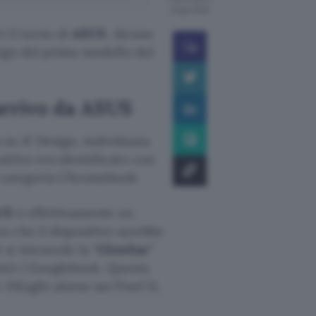
6 ago 2026
è il turno di
ASUS
. Alcune
sign del primo modello del
arrivo da ASUS
su iF Design, individuata
itivo era identificato con
a categoria Chromebook.
US
è effettivamente un
a che il dispositivo sarebbe
si intravede la “
Glowbar
”
utti i Googlebook. Questa
HiLight atteso sui Pixel 11,