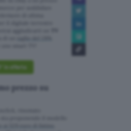
ile su eBay a un prezzo
mmerce per soddisfare
elevisore di ultima
il digitale terrestre
otrai aggiudicarti un
TV
ta di un
taglio del 28%
ve uno smart TV!
 in offerta
mo prezzo su
nclick, rinomato
 sta proponendo il modello
ai 529 euro di listino
.