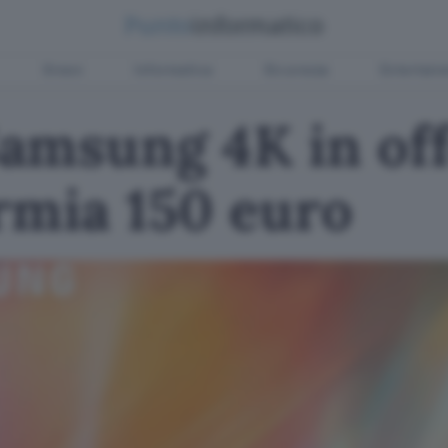
Green
Informatica
Sicurezza
Entertain
amsung 4K in off
rmia 150 euro