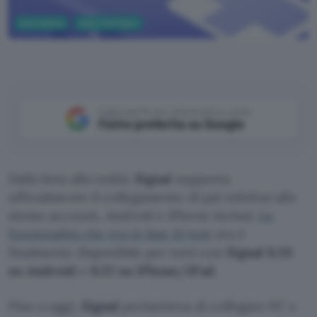
Informatica
App e Software
Aggiungi Punto Informatico come
Fonte preferita su Google
Dalla beta alla realtà.
Signal
supporta
ufficialmente il collegamento di più telefoni allo
stesso account, Android e iPhone inclusi.
La
funzionalità che era in fase di test
ora è
finalmente disponibile per tutti con
Signal 8.20
su Android
e
8.22 su iPhone/iPad
.
Fino a oggi,
Signal
permetteva di collegare PC e