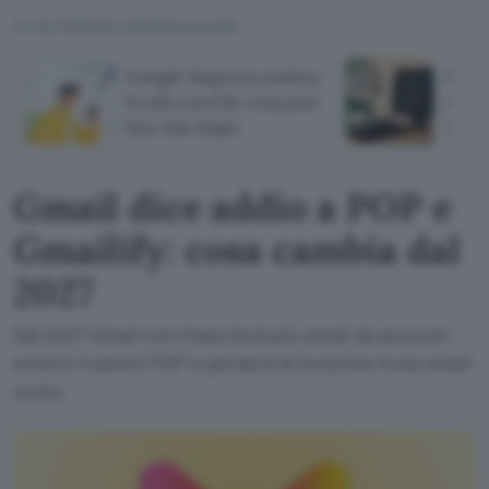
TI POTREBBE INTERESSARE
Google Maps ora ordina
Crear
il cibo con l'AI: cosa può
usci
fare Ask Maps
un s
Gmail dice addio a POP e
Gmailify: cosa cambia dal
2027
Dal 2027 Gmail non importerà più email da account
esterni tramite POP e perderà la funzione Invia email
come.