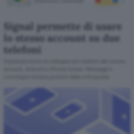
disattivare i download
dal 2
Signal permette di usare
lo stesso account su due
telefoni
Signal permette di collegare più telefoni allo stesso
account, Android e iPhone inclusi. Messaggi e
cronologia restano protetti dalla crittografia.