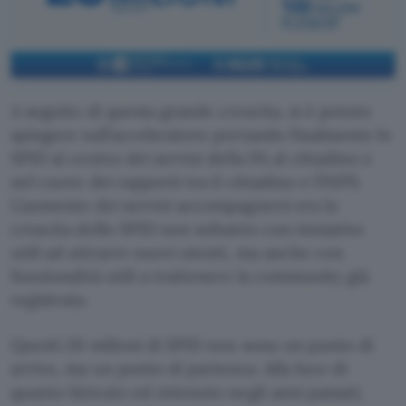
A seguito di questa grande crescita, si è potuto
spingere sull’acceleratore portando finalmente lo
SPID al centro dei servizi della PA al cittadino e
nel cuore dei rapporti tra il cittadino e l’INPS.
L’aumento dei servizi accompagnerà ora la
crescita dello SPID non soltanto con iniziative
utili ad attrarre nuovi utenti, ma anche con
funzionalità utili a trattenere la community già
registrata.
Questi 20 milioni di SPID non sono un punto di
arrivo, ma un punto di partenza. Alla luce di
quanto faticato ed ottenuto negli anni passati,