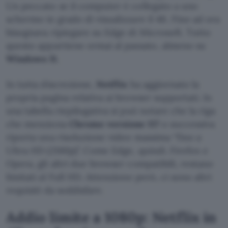
Un peccato se il computer è collegato a uno
schermo in grado di visualizzare il 4K. Fino ad ora
bisognava ripiegare su Edge di Microsoft. Tutto
questo appartiene ormai al passato, almeno su
Windows 11
.
In tutta discrezione,
Netflix
ha aggiornato la
propria pagina relativa ai browser supportati. In
una tabella riepilogativa si può notare che la riga
che menziona
Chrome versione 117
o successiva
riporta una risoluzione video massima “fino a
Ultra HD (2160p)”. Come Edge, quindi. Firefox e
Opera, gli altri due browser compatibili, restano
limitati al Full HD. Attenzione però, ci sono altri
requisiti da soddisfare.
Addio limite a 1080p: Netflix in