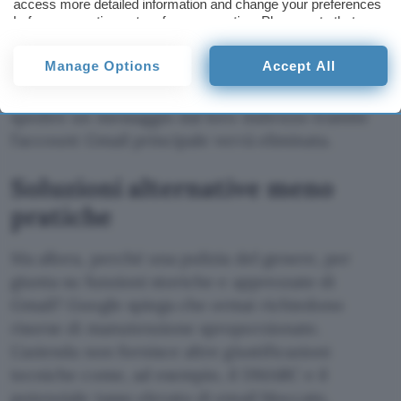
Sarà ancora possibile leggere e inviare
access more detailed information and change your preferences
direttamente i loro messaggi, ma questi account
before consenting or to refuse consenting. Please note that
some processing of your personal data may not require your
non saranno più sincronizzati/recuperati nella
consent, but you have a right to object to such processing. Your
Manage Options
Accept All
casella Gmail principale e non beneficeranno più
preferences will apply to this website only. You can change
your preferences or withdraw your consent at any time by
di Gmailify. Anche la funzione che permetteva di
returning to this site and clicking the
privacy policy
button at the
spedire un messaggio dal loro indirizzo tramite
bottom of the webpage.
l’account Gmail principale verrà eliminata.
Soluzioni alternative meno
pratiche
Ma allora, perché una pulizia del genere, per
giunta su funzioni storiche e apprezzate di
Gmail? Google spiega che ormai richiedono
risorse di manutenzione sproporzionate.
L’azienda non fornisce altre giustificazioni
tecniche come, ad esempio, il DMARC e il
potenziale tasso elevato di email bloccate,