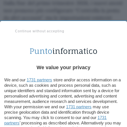
Dalla fine del primo trimestre 2026, i nuovi utenti
non possono più configurare “Controlla la posta
da altri account”, ma le impostazioni esistenti
resteranno attive fino a gennaio 2027. I messaggi
già importati saranno comunque conservati.
Continue without accepting
Gmailify e le sue funzioni, che applicavano tra
l’altro il filtro antispam, le categorie e la ricerca
avanzata di Gmail agli account esterni, seguono
lo stesso destino.
We value your privacy
Due precisazioni sono d’obbligo. Google non
We and our
1731 partners
store and/or access information on a
disattiverà l’accesso POP o IMAP a un indirizzo
device, such as cookies and process personal data, such as
Gmail utilizzato da un software di terze parti. E
unique identifiers and standard information sent by a device for
personalised advertising and content, advertising and content
sia su Android che su iPhone, l’app mobile di
measurement, audience research and services development.
Gmail continuerà ad accogliere account Yahoo,
With your permission we and our
1731 partners
may use
Outlook o di altri provider.
precise geolocation data and identification through device
scanning. You may click to consent to our and our
1731
partners
’ processing as described above. Alternatively you may