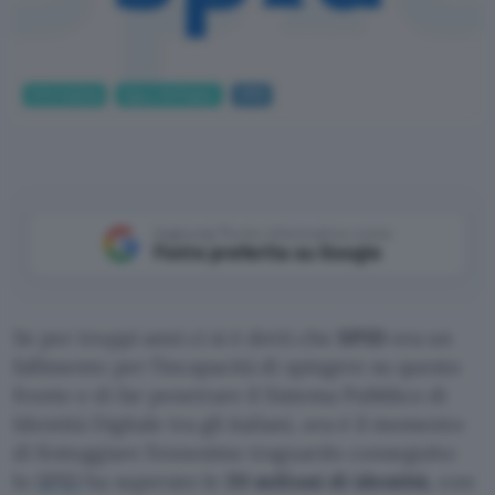
Informatica
App e Software
SPID
Aggiungi Punto Informatico come
Fonte preferita su Google
Se per troppi anni ci si è detti che
SPID
era un
fallimento per l’incapacità di spingere su questo
fronte e di far penetrare il Sistema Pubblico di
Identità Digitale tra gli italiani, ora è il momento
di festeggiare l’ennesimo traguardo conseguito:
lo
SPID
ha superato le
20 milioni di identità
, con