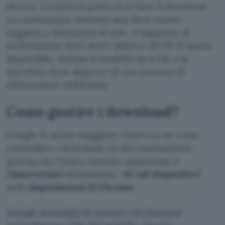
diverse condizioni prima di avviare il download.
La connessione Internet non deve essere
soggetta a limitazioni di rete, il supporto di
archiviazione deve avere almeno 20 GB di spazio
disponibile, incluso il modello da 4 GB, e la
macchina deve disporre di una potenza di
elaborazione sufficiente.
Come gestire i download?
Google fa anche maggiore chiarezza su come
controllare i download. La documentazione
precisa che l’unico metodo supportato è
l’
interruttore
denominato “
AI sul dispositivo
”
nelle
impostazioni di Chrome
.
Google sconsiglia di cercare ed eliminare