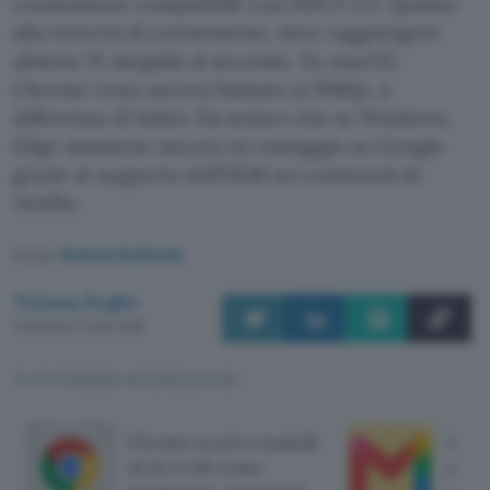
connessione compatibile con HDCP 2.2. Quanto
alla velocità di connessione, deve raggiungere
almeno 15 megabit al secondo. Su macOS,
Chrome resta ancora limitato al 1080p, a
differenza di Safari. Da notare che su Windows,
Edge mantiene ancora un vantaggio su Google
grazie al supporto dell’HDR nei contenuti di
Netflix.
Fonte:
Android Authority
Tiziana Foglio
Pubblicato il 5 ago 2026
TI POTREBBE INTERESSARE
Chrome scarica modelli
Gmai
AI da 4 GB: come
e Gma