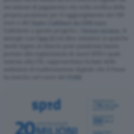
nei sistemi di pagamento che nella verifica della
propria posizione per il raggiungimento dei 150
euro o del
Super Cashback da 1500 euro
.
L’adesione a questo progetto, i
bonus vacanze
, le
sinergie con l’
app IO
ed altre iniziative in qualche
modo legate al rilancio post-pandemia hanno
portato alla registrazione di nuovi SPID i quali,
insieme alla CIE, rappresentano la base delle
ambizioni di trasformazione digitale che il Paese
ha inserito nel cuore del
PNRR
.