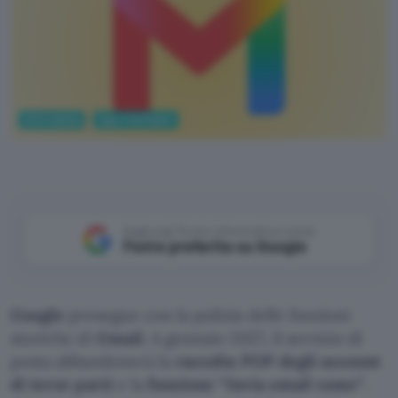
Informatica
App e Software
Aggiungi Punto Informatico come
Fonte preferita su Google
Google
prosegue con la pulizia delle funzioni
storiche di
Gmail
. A gennaio 2027, il servizio di
posta abbandonerà la
raccolta POP
degli account
di terze parti
e la
funzione “Invia email come”
,