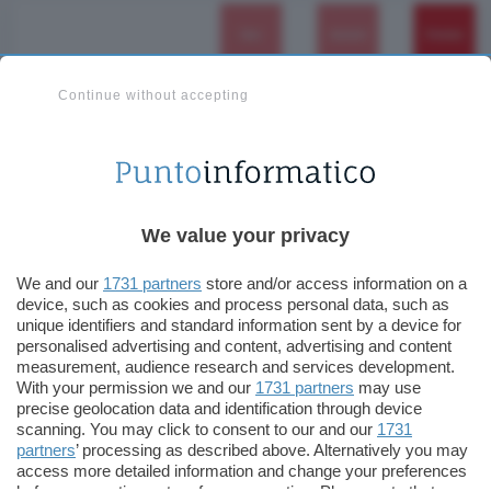
Continue without accepting
We value your privacy
We and our
1731 partners
store and/or access information on a
device, such as cookies and process personal data, such as
unique identifiers and standard information sent by a device for
personalised advertising and content, advertising and content
Le cose cambiano per chi è già iscritto: in tal caso
measurement, audience research and services development.
le
tariffe
mostrate sono quelle che già ben
With your permission we and our
1731 partners
may use
conosciamo. Cosa sta accadendo, dunque?
precise geolocation data and identification through device
scanning. You may click to consent to our and our
1731
partners
’ processing as described above. Alternatively you may
access more detailed information and change your preferences