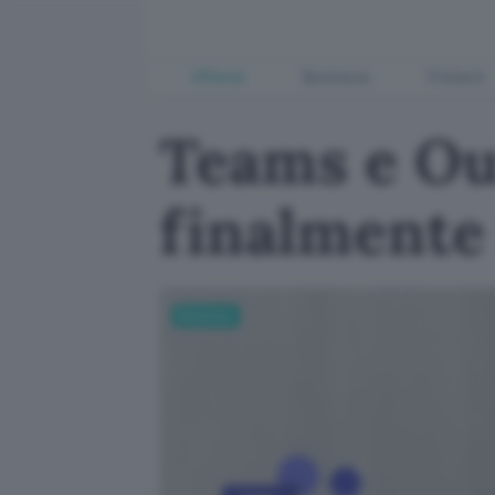
Offerte
Business
Fintech
Teams e Ou
finalmente 
Business