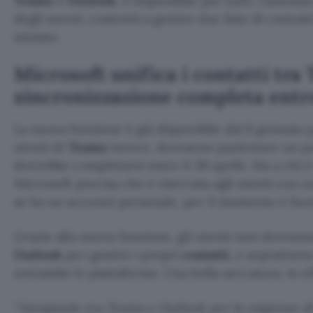
Teams
e
Outlook
, è disponibile per tutti. L’aziend
degli utenti, costretti a gestire due liste di contatti
iniziato.
Microsoft unifica i contatti tra
sincronizzazione completa entro
La nuova funzione è già disponibile dal 6 gennaio p
utenti di
Teams
invece, dovranno pazientare un po’.
dovrebbe completarsi entro il 30 aprile. Ma a chi 
Microsoft precisa che è riservata agli utenti con 
se ha un account personale, per il momento è fuori
Grazie alla nuova funzione, gli utenti non dovrann
Outlook
per gestire i propri
contatti
, e soprattutt
entrambe le piattaforme. Una bella seccatura, in eff
“
Navigando tra Teams e Outlook per le esigenze di