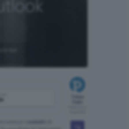
a le due
come
Tiziana
le
Foglio
Pubblicato il
14 gen 2025
ncronizza i
contatti
di