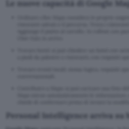
Le nuove capacità di Google Ma
Ordinare cibo: Maps considera le proprie esigenz
ristoranti salvati e il percorso. Trova i ristorant
Aggiunge il piatto al carrello. In rollout con p
Uber Eats in arrivo.
Trovare hotel: si può chiedere un hotel con un’e
a piedi da palestre o ristoranti, con requisiti spe
Trovare eventi locali: stessa logica, requisiti spe
conversazionali.
Contribuire a Maps: si può caricare una foto de
Maps estrae automaticamente le informazioni, o
chiede di confermare prima di inviare la modifi
Personal Intelligence arriva su
Google Maps
aggiunge
Personal Intelligence
, la 