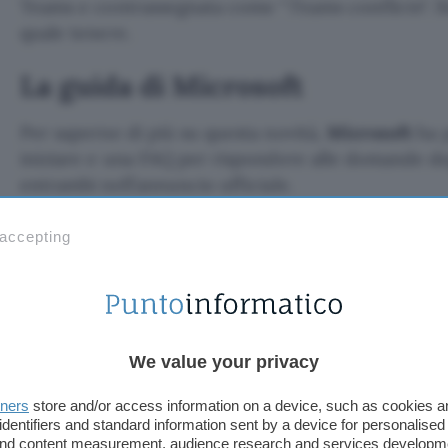
Teams e contrassegnata come “
Teams conflicts
“. 
quale tenere.
La guida di Microsoft
Per saperne di più su questa novità,
Microsoft
ha p
iniziare e una FAQ per rispondere alle domande deg
entrambi nell’annuncio ufficiale.
TI POTREBBE INTERESSARE
 accepting
Google Maps ora ordina
il cibo con l'AI: cosa può
fare Ask Maps
We value your privacy
 ora ordina il cib
tners
store and/or access information on a device, such as cookies 
identifiers and standard information sent by a device for personalised
 and content measurement, audience research and services developm