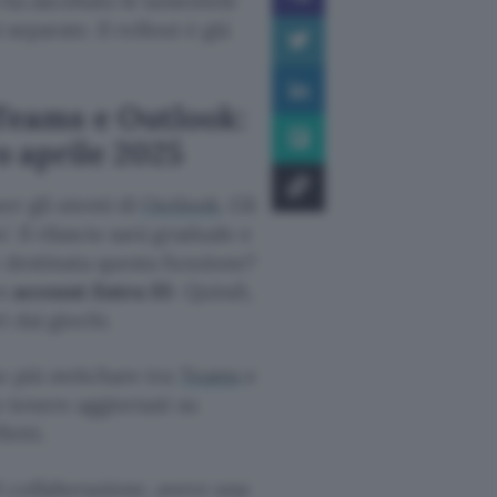
a ha ascoltato le lamentele
 separate. Il rollout è già
 Teams e Outlook:
 aprile 2025
er gli utenti di
Outlook
. Gli
 Il rilascio sarà graduale e
è destinata questa funzione?
un
account Entra ID
. Quindi,
 dai giochi.
o più switchare tra
Teams
e
o tenere aggiornati su
etti.
 collaborazione, avere una