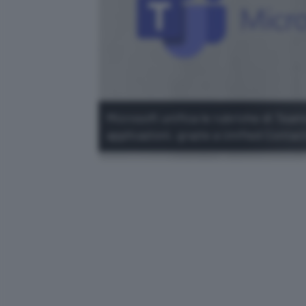
Microsoft unifica le rubriche di Tea
applicazioni, grazie a Unified Contac