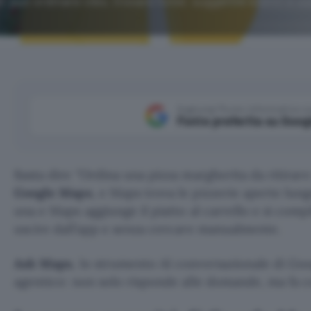
, può ordinare cibo, trovare hotel, suggerire eventi e u
Aggiungi Punto Informatico 
Fonte preferita su Goog
Basta dire
Ordina una pizza margherita da ritirare 
Google
Maps
, e Maps trova le pizzerie aperte lung
una e Maps aggiunge il piatto al carrello e si compl
uscire dall’app e senza cercare manualmente.
Ask Maps
, lo strumento AI conversazionale di Go
agentico: non solo risponde alle domande, ma fa c