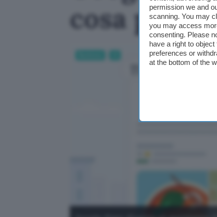
cosa può f
permission we and o
scanning. You may cl
you may access more 
consenting. Please no
have a right to objec
preferences or withdr
Business
AI
at the bottom of the 