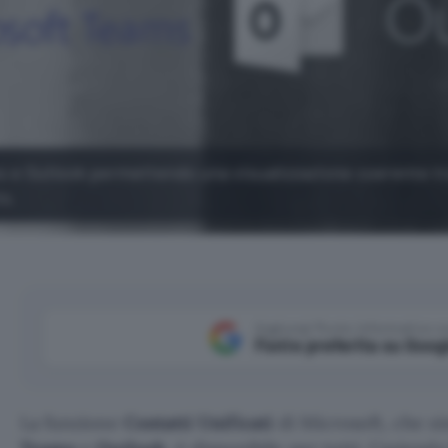
ms e Outlook permettendo una visualizzazione coerente tr
ts.
Aggiungi Punto Informatico 
Fonte preferita su Goog
La funzione
Contatti Unificati
di Microsoft, che si