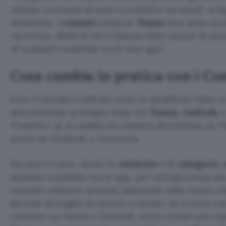
visione coerente di tutti i contatti è un must
“, si l
momento, i
contatti
creati in
Teams
non sono acce
viceversa. Molti di voi ci hanno fatto notare la nec
di contatti condiviso tra le due app.
”
Cosa cambia in pratica con i Con
Con i Contatti Unificati, tutte le modifiche fatte a
sincronizzate in tempo reale tra
Teams
,
Outlook
e
Tradotto: se si cambia un numero di telefono su T
anche su Outlook, e viceversa.
Ma non è tutto. Anche le
etichette
e le
categorie
a
saranno condivise tra le app, per un’esperienza an
contatti esistenti saranno importati nella nuova rub
piccolo dettaglio da tenere a mente: se ci sono confl
contatto su Teams e Outlook, verrà creata una copi