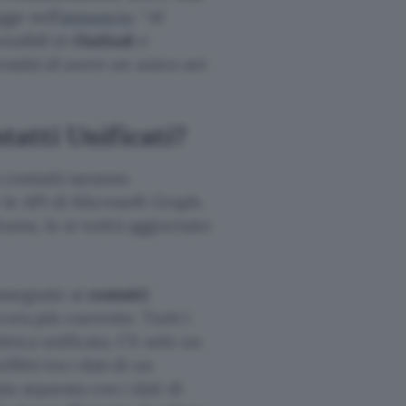
egge nell’
annuncio
. “
Al
ssibili in
Outlook
e
essità di avere un unico set
tatti Unificati?
i contatti saranno
 le API di Microsoft Graph.
eams, lo si vedrà aggiornato
ssegnate ai
contatti
cora più coerente. Tutti i
rica unificata. C’è solo un
itti tra i dati di un
a separata con i dati di