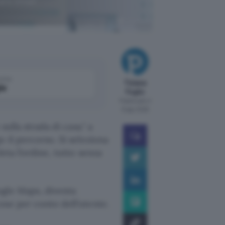
sare Gmail
ChatGPT
come
Tiziana
le
Foglio
Pubblicato il
6 ago 2026
sulla strada di casa.
a
o il percorso. Si seleziona
eta l’ordine, tutto senza
ogle Maps, diventa
ose per conto dell’utente.