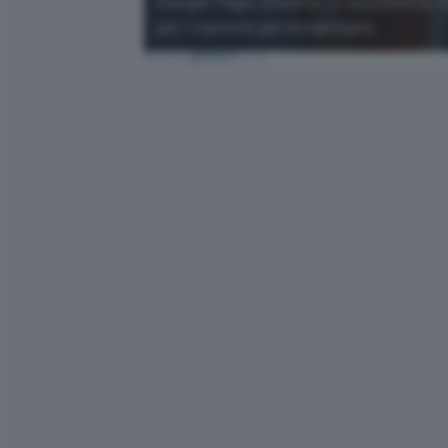
Google Maps diventa un assistente AI
per risposte personalizzate.