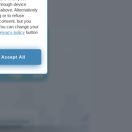
through device
above. Alternatively
 or to refuse
consent, but you
. You can change your
privacy policy
button
Accept All