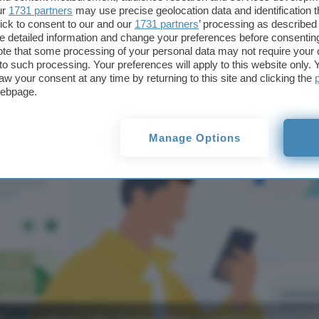
are Ask Maps
ur
1731 partners
may use precise geolocation data and identification 
ick to consent to our and our
1731 partners
’ processing as described 
detailed information and change your preferences before consenting
te that some processing of your personal data may not require your 
t to such processing. Your preferences will apply to this website only
aw your consent at any time by returning to this site and clicking the
webpage.
Manage Options