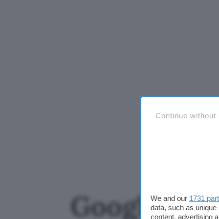
Continue without
Google Maps
We and our
1731 par
data, such as unique 
content, advertising