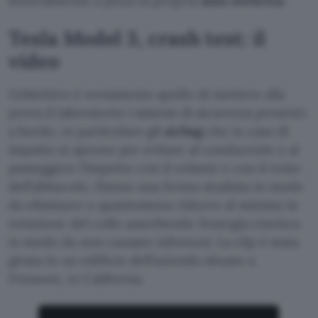
letteralmente a pezzi la propria
auto elettrica
.
Tesla Model 3, crash test: il
video
L’obiettivo è ovviamente quello di mettere alla
prova il laboratorio i sistemi di sicurezza presenti
a bordo, in particolare gli
airbag
che in caso di
impatto si aprono per evitare al conducente e al
passeggero l’impetto con il volante e con il resto
dell’abitacolo. Hanno una forma studiata in modo
da eliminare o quantomeno ridurre al minimo la
rotazione del collo assorbendo l’energia cinetica
in modo da non causare infortuni. La clip è stata
girata in un edificio dell’azienda situato a
Fremont, in California.