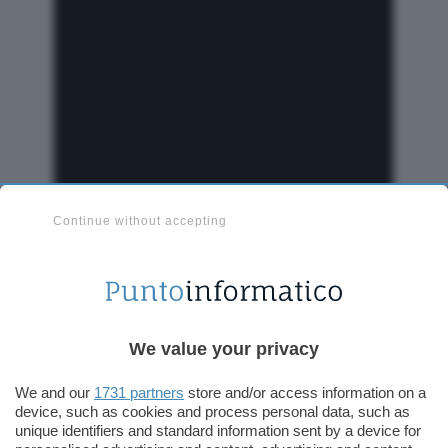
Continue without accepting
Interessante notare come ancor prima di
sottoporre la vettura al crash test nel mondo
reale, Tesla lo abbia fatto affidandosi a un
We value your privacy
complesso software di
simulazione
, basato su
We and our
1731 partners
store and/or access information on a
algoritmi e modelli matematici in grado di
device, such as cookies and process personal data, such as
prevedere il comportamento della struttura in
unique identifiers and standard information sent by a device for