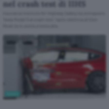
nel crash test di IIHS
Insurance Institute for Highway Safety ha sottoposto
Tesla Model 3 al crash test: l'auto elettrica di Elon
Musk ne è uscita a testa alta.
Business
IIHS