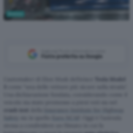
Business
Tesla su YouTube
Aggiungi Punto Informatico come
Fonte preferita su Google
L’automaker di Elon Musk definisce
Tesla Model
3
come “una delle vetture più sicure sulla strada".
Una dichiarazione fondata, considerando come il
veicolo sia stato promosso a pieni voti sia nel
crash test
della
Insurance Institute for Highway
Safety
sia in quello
Euro NCAP
. Oggi è l’azienda
stessa a condividere un filmato in cui fa