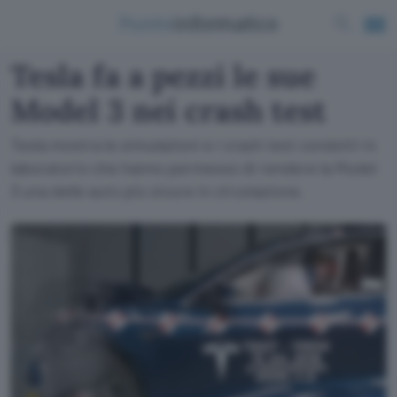
Tesla fa a pezzi le sue
Model 3 nei crash test
Tesla mostra le simulazioni e i crash test condotti in
laboratorio che hanno permesso di rendere la Model
3 una delle auto più sicure in circolazione.