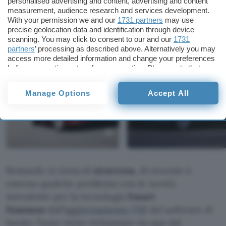
personalised advertising and content, advertising and content
caso di incidente.
measurement, audience research and services development.
With your permission we and our
1731 partners
may use
IMMAGINI
precise geolocation data and identification through device
scanning. You may click to consent to our and our
1731
partners
’ processing as described above. Alternatively you may
access more detailed information and change your preferences
before consenting or to refuse consenting. Please note that
some processing of your personal data may not require your
consent, but you have a right to object to such processing. Your
Manage Options
Accept All
preferences will apply to this website only. You can change
your preferences or withdraw your consent at any time by
returning to this site and clicking the
privacy policy
button at the
bottom of the webpage.
Restando in tema di
sicurezza
, di recente è
emerso qualche problema con le novità
introdotte per la tecnologia
Smart
Summon
dall’
aggiornamento V10
del software di
bordo: l’auto viene richiamata via app dal