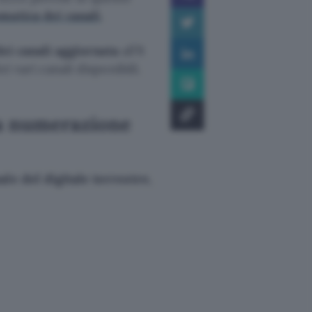
matica dei canali
.
dei canali aggiornata
all’8
i vari canali disponibili.
va numerazione
e del digitale terrestre
,