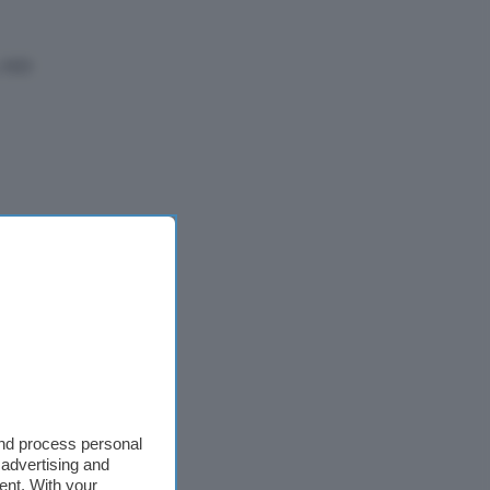
m HD
and process personal
 advertising and
ent. With your