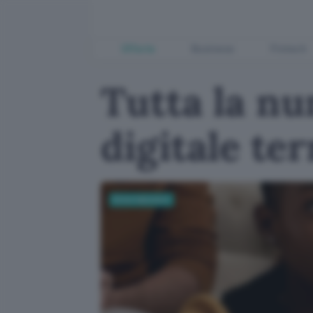
Offerte
Business
Fintech
Tutta la nu
digitale te
Entertainment