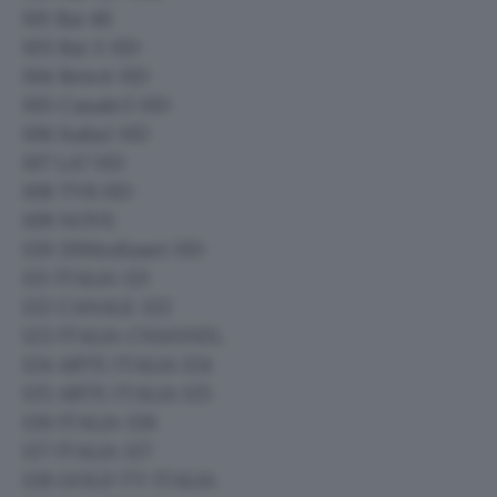
101 Rai 4K
103 Rai 3 HD
104 Rete4 HD
105 Canale5 HD
106 Italia1 HD
107 LA7 HD
108 TV8 HD
109 NOVE
120 20Mediaset HD
121 ITALIA 121
122 CANALE 122
123 ITALIA CHANNEL
124 ARTE ITALIA 124
125 ARTE ITALIA 125
126 ITALIA 126
127 ITALIA 127
128 GOLD TV ITALIA