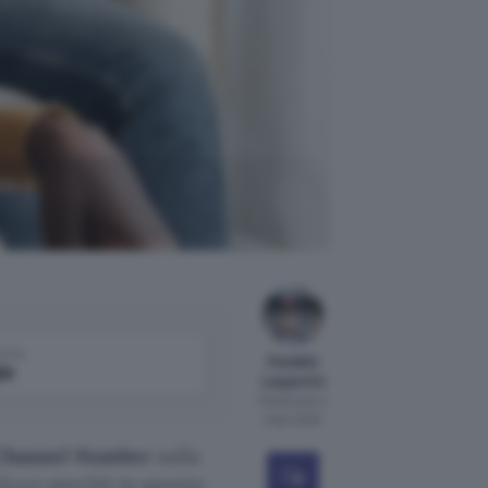
he e
come
Osvaldo
le
Lasperini
Pubblicato il
8 apr 2025
 Channel Number
sulla
. Ecco perché in questo