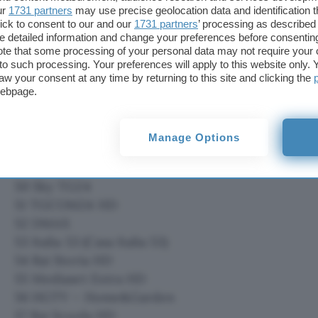
40 Boing HD
ur
1731 partners
may use precise geolocation data and identification 
41 K2
ick to consent to our and our
1731 partners
’ processing as described 
42 Rai Gulp
detailed information and change your preferences before consenting
te that some processing of your personal data may not require your 
43 Rai YoYo
t to such processing. Your preferences will apply to this website only
44 frisbee
aw your consent at any time by returning to this site and clicking the
webpage.
45 Boing Plus
46 Cartoonito HD
47 Super!
Manage Options
48 Rai News 24 in conflitto LCN con Rai News 24 
49 Mediaset Italia2 HD
50 Sky TG24
51 TGCOM24 HD
52 DMAX
53 Italia 53 (Casa Italia 53)
54 Rai Storia HD
55 Mediaset Extra HD
56 HGTV – Home&Garden
57 Rai Scuola HD