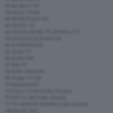
58 Rai Sport HD
59 Motor Trend
60 SPORTITALIA HD
61 TRAVEL TV
62 DONNA SPORT TV (DONNA TV)
63 CS24.LIVE (CANALE 63)
64 SUPERTENNIS
65 ALMA TV
66 RADIO 105
67 R101 TV
68 BOM CHANNEL
69 Deejay TV HD
70 RadioItaliaTV
75 France 24 HD (Valle d’Aosta)
76 RTS Un HD (Valle d’Aosta)
77 TV5 MONDE EUROPE (Valle d’Aosta)
100 Rai 4K Test