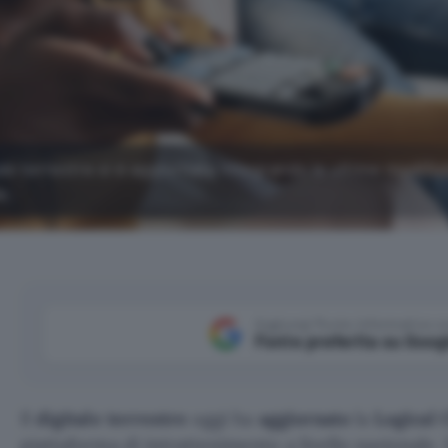
le terrestre si è aggiornata integrando le ultime modific
e.
Aggiungi Punto Informatico 
Fonte preferita su Goog
Il
digitale terrestre
oggi ha
aggiornato
la
Logical
piattaforma di intrattenimento a livello nazionale