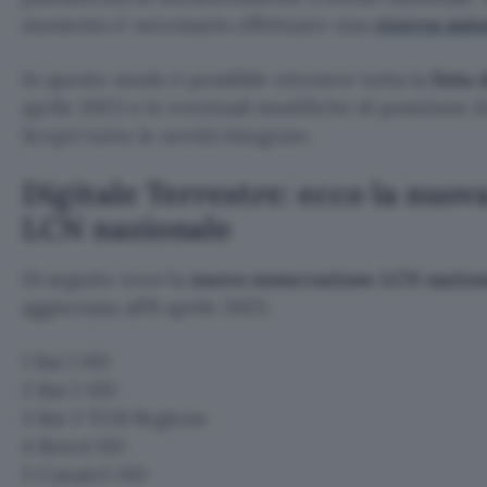
momento è necessario effettuare una
ricerca auto
In questo modo è possibile ottenere tutta la
lista 
aprile 2025 e le eventuali modifiche di posizione de
Scopri tutte le novità integrate.
Digitale Terrestre: ecco la nuo
LCN nazionale
Di seguito trovi la
nuova numerazione LCN nazional
aggiornata all’8 aprile 2025.
1 Rai 1 HD
2 Rai 2 HD
3 Rai 3 TGR Regione
4 Rete4 HD
5 Canale5 HD