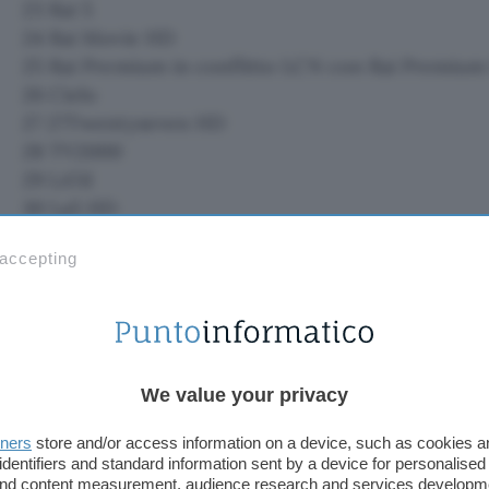
23 Rai 5
24 Rai Movie HD
25 Rai Premium in conflitto LCN con Rai Premiu
26 Cielo
27 27Twentyseven HD
28 TV2000
29 LA7d
30 La5 HD
31 Real Time
 accepting
32 QVC HD
33 Food Network
34 Cine34 HD
35 Focus HD
36 RTL 102.5
We value your privacy
37 Warner TV
38 GIALLO
tners
store and/or access information on a device, such as cookies 
39 TOPcrime HD
identifiers and standard information sent by a device for personalised
 and content measurement, audience research and services developm