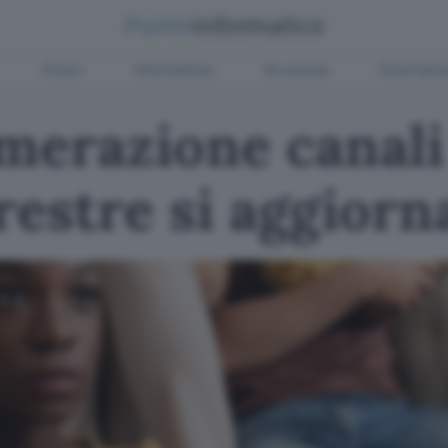
Green
Informatica
Sicurezza
Entertain
merazione canali
rrestre si aggiorn