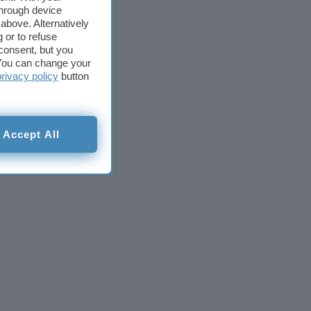
through device
above. Alternatively
 or to refuse
consent, but you
. You can change your
privacy policy
button
Accept All
HD