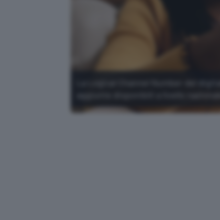
La Logical Channel Number del digita
aggiunte disponibili a livello nazional