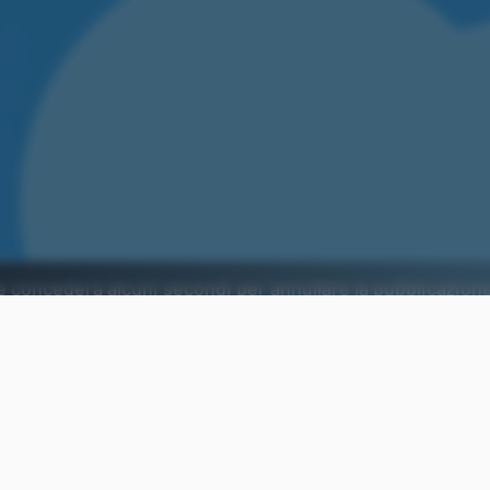
he concederà alcuni secondi per annullare la pubblicazione
ento.
Aggiungi Punto Informatico 
Fonte preferita su Goog