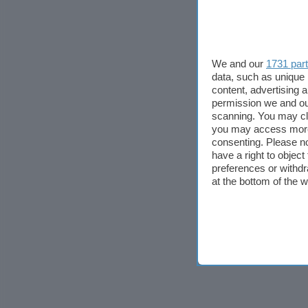
We and our
1731 par
data, such as unique 
content, advertising
permission we and o
scanning. You may cl
you may access more 
consenting. Please no
have a right to objec
preferences or withdr
at the bottom of the 