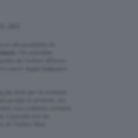
5, 2021
ti alla possibilità di
itarie
. Ciò potrebbe
quisito da Twitter all’inizio
ero essere
Super Follows
e
p Jar
(solo per la versione
ti gruppi di persone, tra
Twitter non trattiene nessuna
). L’azienda non ha
o di Twitter Blue.