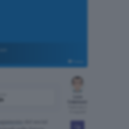
con
Pixabay
come
Luca
le
Colantuoni
Pubblicato il
17 mag 2021
pagamento
del social