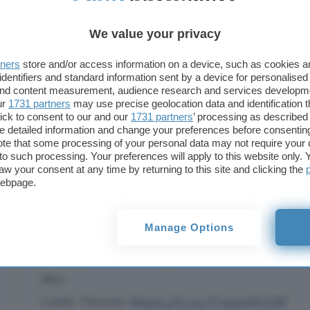
on what type of features they'd like to see i
Undo send, special badges for profiles and
We value your privacy
are among the features being considered.
tners
store and/or access information on a device, such as cookies 
pic.twitter.com/hL6T8sdI0s
identifiers and standard information sent by a device for personalised
 and content measurement, audience research and services developm
— Andrew Roth+ ? (@RothsReviews)
July 31,
ur
1731 partners
may use precise geolocation data and identification 
ick to consent to our and our
1731 partners
’ processing as described 
detailed information and change your preferences before consenting
Oltre alla funzionalità Annulla, Jane Manchun Won
te that some processing of your personal data may not require your 
delle Collections che consentono di organizzare e s
t to such processing. Your preferences will apply to this website only
aw your consent at any time by returning to this site and clicking the
Nello screenshot si vede chiaramente il link ai ter
webpage.
Blue
.
Manage Options
Twitter is calling their upcoming Subscript
Blue”, priced at $2.99/month for now, inclu
like:
Undo Tweets:
https://t.co/CrqnzIPcOH