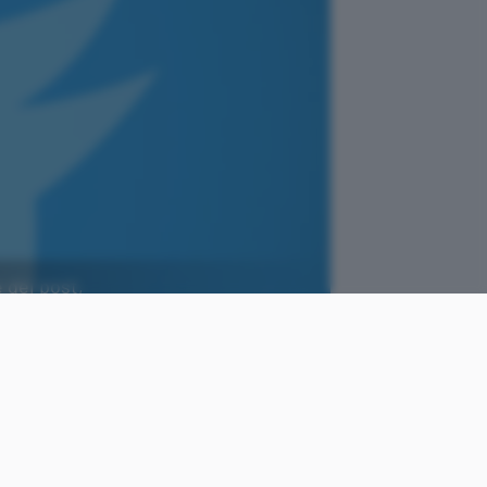
 dei post,
Twitter (PDF)
come
Cristiano
le
Ghidotti