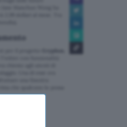
ttagli sulle future
rice Jane Manchun Wong ha
à 2,99 dollari al mese. Tra
nnulla).
namento
st per il progetto
Gryphon
,
 Twitter con funzionalità
va chiesto agli utenti di
ndaggio. Una di esse era
sfruttare una finestra
prima che qualcuno lo possa
 exploring a
ting user surveys