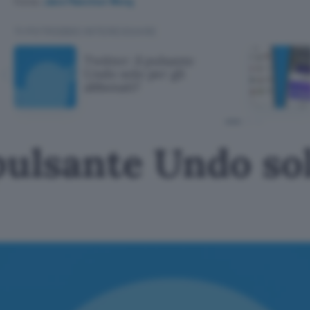
Fonte:
Jane Manchun Wong
TI POTREBBE INTERESSARE
Twitter: il pulsante
Undo solo per gli
abbonati?
 pulsante Undo sol