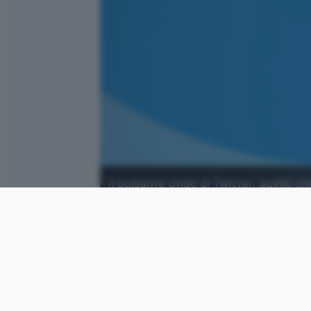
Il pulsante Undo di Twitter, quello c
tra le possibili feature dell'abbonam