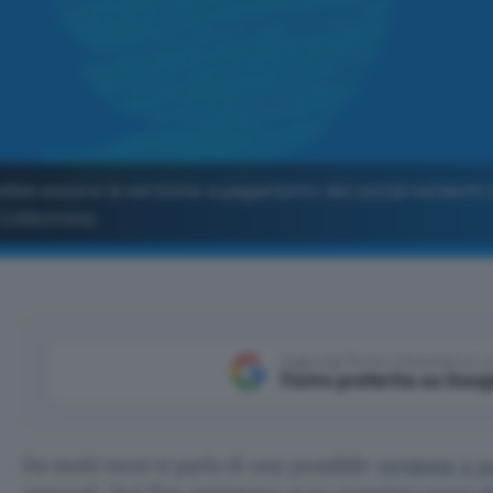
rebbe essere la versione a pagamento del social network 
Collections.
Aggiungi Punto Informatico 
Fonte preferita su Goog
Da molti mesi si parla di una possibile
versione a 