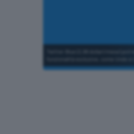
Twitter Blue (2,99 dollari/mese) pot
funzionalità esclusive, come Undo e 