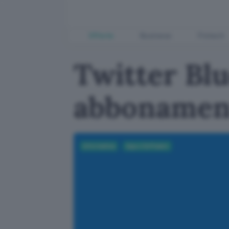
Offerte
Business
Fintech
Twitter Blu
abbonamen
Informatica
App e Software