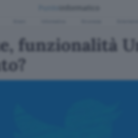
Green
Informatica
Sicurezza
Entertain
e, funzionalità U
to?