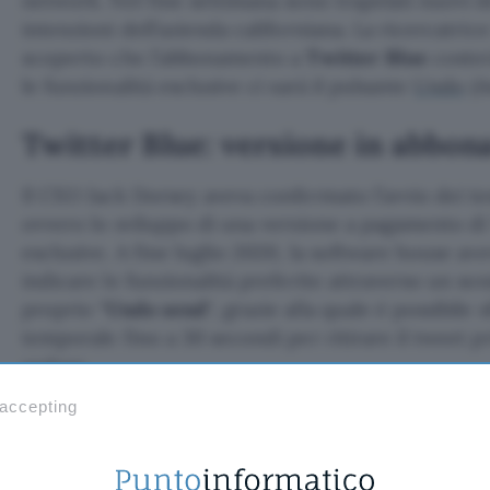
network. Nel fine settimana sono trapelati nuovi de
intenzioni dell’azienda californiana. La ricercat
scoperto che l’abbonamento a
Twitter Blue
coster
le funzionalità esclusive ci sarà il pulsante
Undo
(A
Twitter Blue: versione in abbo
Il CEO Jack Dorsey aveva confermato l’avvio dei te
ovvero lo sviluppo di una versione a pagamento di
esclusive. A fine luglio 2020, la software house ave
indicare le funzionalità preferite attraverso un so
proprio “
Undo send
“, grazie alla quale è possibile 
temporale fino a 30 secondi per ritirare il tweet 
vedere.
 accepting
After CEO Jack Dorsey confirmed Twitter is
subscription model, the company is conduc