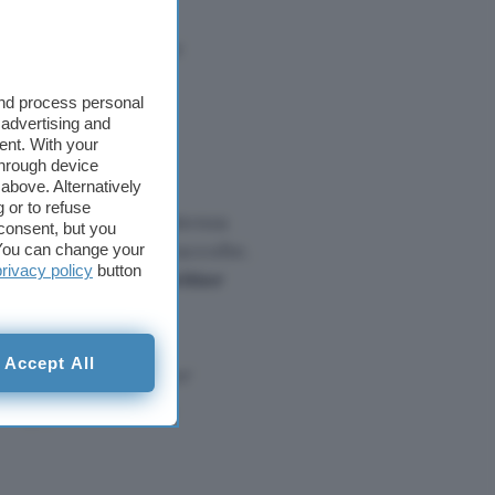
n such a service.
 advanced analytics
and process personal
 advertising and
ent. With your
 2020
through device
above. Alternatively
 or to refuse
g ha scoperto l’esistenza
consent, but you
alvare i tweet in raccolte.
. You can change your
privacy policy
button
mini del servizio
Twitter
Accept All
ion Service “Twitter
ding paid features