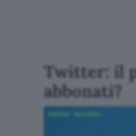
Twitter: il
abbonati?
Informatica
App e Software