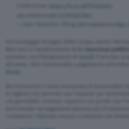
Collections:
https://t.co/qfFfAXHp1o
pic.twitter.com/yyMStpCkpr
— Jane Manchun Wong (@wongmjane)
May 1
Nel sondaggio di luglio 2020 c’erano anche riferimen
bloccare la visualizzazione delle
inserzioni pubblic
avvenire con l’integrazione di
Scroll
, il servizio ac
del mese. Altre funzionalità a pagamento potrebb
Revue
.
Recentemente è stata annunciata la funzionalità
Ti
in inglese) che prevede una “mancia” per determina
cui giornalisti, creatori, esperti e no-profit, ma 
percentuale sui pagamenti (almeno per il momento
ovviamente rilasciato nessun commento sul debutt