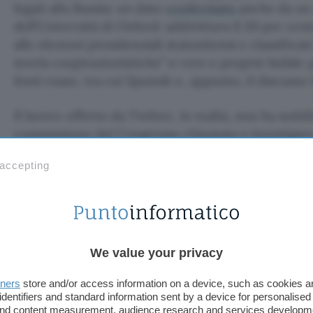
legati alla Russia: un dato
confermato
anche da u
dell’Università di Oxford: addirittura il 20 per cen
alle elezioni presidenziali statunitensi e classificat
teoria cospirazionistiche” o vere e proprie bufale
fonti russe, tra cui Sputnik e, appunto, il discusso 
Il lavoro offerto da Twitter, in realtà, non ha soddi
commissione del Congresso chiamata a investigare 
democratico Mark Warner
ha addirittura parlato
d
 accepting
parte di Twitter “francamente inadeguata a quasi tut
evidenziato una “enorme mancanza di comprensione
Insomma, per le autorità il tecnofringuello ha pre
e deve ancora lavorare molto per comprendere a 
cercare di arginarlo.
We value your privacy
Claudio Tamburrino
tners
store and/or access information on a device, such as cookies 
identifiers and standard information sent by a device for personalised
TI POTREBBE INTERESSARE
 and content measurement, audience research and services developm