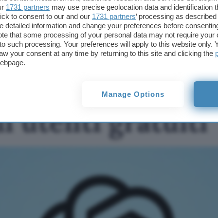
ur
1731 partners
may use precise geolocation data and identification 
OpenAI aggiorna
ick to consent to our and our
1731 partners
’ processing as described 
ChatGPT: chat senza
detailed information and change your preferences before consenting
limiti per gli utenti
te that some processing of your personal data may not require your 
gratuiti
t to such processing. Your preferences will apply to this website only
aw your consent at any time by returning to this site and clicking the
webpage.
iorna ChatGPT: 
Manage Options
li utenti gratuiti