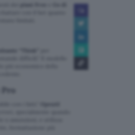
enti dei
piani Free
e
Go di
 chattare con il bot quanto
stano limitati.
lsante “Think”
per
ande difficili.
Il modello
llo più economico della
ecedente.
e Pro
bile con i fatti.
OpenAI
rrori, specialmente quando
e o assunzioni, e utilizza
ette, formattazione più