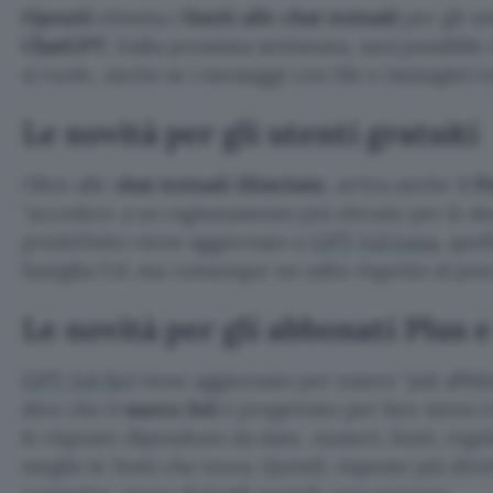
OpenAI
elimina i
limiti alle chat testuali
per gli ut
ChatGPT
. Dalla prossima settimana, sarà possibile
si vuole, anche se i messaggi con file e immagini re
Le novità per gli utenti gratuiti
Oltre alle
chat testuali illimitate
, arriva anche il
Pu
accedere a un ragionamento più elevato per le dom
predefinito viene aggiornato a
GPT-5.6 Luna
, que
famiglia 5.6, ma comunque un salto rispetto al pr
Le novità per gli abbonati Plus 
GPT-5.6 Sol
viene aggiornato per essere
più affida
dice che il
nuovo Sol
è progettato per fare meno e
le risposte dipendono da date, numeri, fonti, regol
meglio le fonti che trova. Quindi, risposte più dir