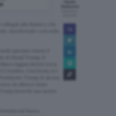
Claudio
le
Tamburrino
Pubblicato il
29 set 2017
t
collegati alla Russia e che
iti, interferendo così nella
 molti sperano essere il
le di Donal Trump: il
bbero legami diretti tra la
l Cremlino. L’inchiesta si è
o Presidente Trump di alcune
osca: da allora è stato
i Trump (nonché suo senior
 benzina sul fuoco,