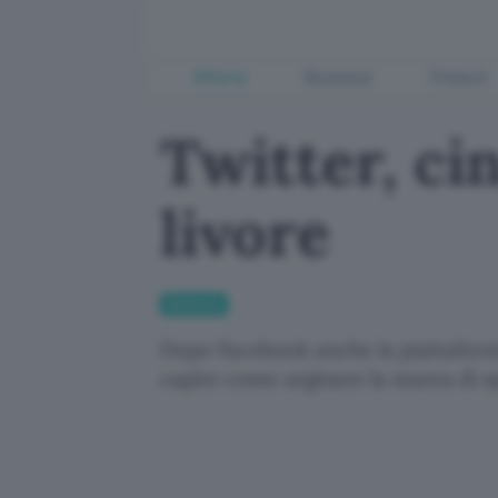
Offerte
Business
Fintech
Twitter, ci
livore
Business
Dopo Facebook anche la piattaforma
capire come arginare la marea di sp