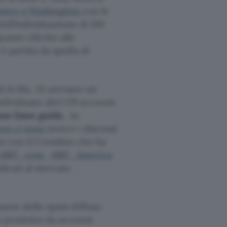
ontro a Washington
con le
ell’individuazione di 201
anto riferito alle
è partita da quella di
al in blu, 22 avevano un
dividuato altri 179 account
 sue linee guida
, in
on ci sono
invece i discussi
mi con il Cremlino che ha
@RT_com
,
@RT_America
edicati al mercato
parte dello spam diffuso
ra prodotto da account