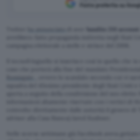
Fonte preferita su Goog
Twitter
ha annunciato
di aver
bandito 201 accoun
avrebbero fatto propaganda indiretta negli Stati Un
campagna elettorale a stelle e strisce del 2006.
Il tecnofringuello si inserisce così in quello che in
caso che porterà alla fine del mandato Presidenzia
Russiagate
, ovvero lo scandalo secondo cui vi sare
squadra del 45esimo presidente degli Stati Uniti e i
aperta a seguito della condivisione del neo elett
informazioni altamente riservate con i vertici di M
coinvolto direttamente dalle autorità il genero d
advisor alla Casa Bianca) Jared Kushner.
Nelle scorse settimane già Facebook aveva gettato