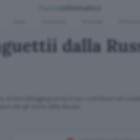
Green
Informatica
Sicurezza
Entertain
nguettii dalla Rus
 di microblogging porta il suo contributo nel cosi
am che gli arriva dalla Russia
Aggiungi Punto Informatico 