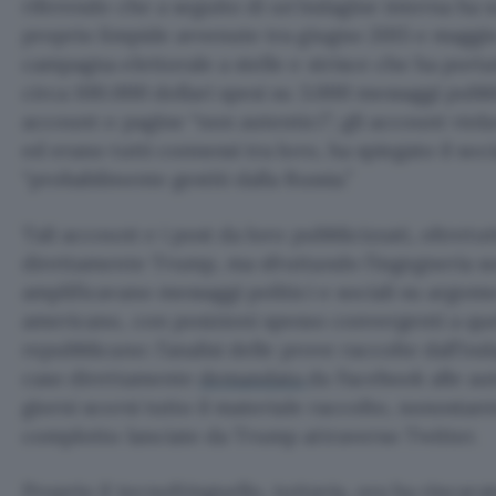
riferendo che a seguito di un’indagine interna ha 
proprio limpide avvenute tra giugno 2015 e maggio 
campagna elettorale a stelle e strisce che ha porta
circa 100.000 dollari spesi su 3.000 messaggi pubbl
account o pagine “non autentici”; gli account viol
ed erano tutti connessi tra loro, ha spiegato il soc
“probabilmente gestiti dalla Russia.”
Tali account e i post da loro pubblicizzati, oltret
direttamente Trump, ma sfruttando l’ingegneria so
amplificavano messaggi politici e sociali su argomen
americano, con posizioni spesso convergenti a que
repubblicano: l’analisi delle prove raccolte dall’ind
caso direttamente
demandata
da Facebook alle aut
giorni scorsi tutto il materiale raccolto, nonostant
complotto lanciate da Trump attraverso Twitter.
Proprio il tecnofringuello, tuttavia, ora ha rincarato