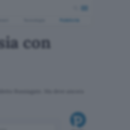
ment
Tecnologia
Pubblicità
sia con
ddetto Russiagate. Ma deve ancora
come