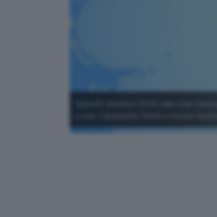
OpenAI elimina i limiti alle chat test
Luna, il pulsante Think e nuove funzi