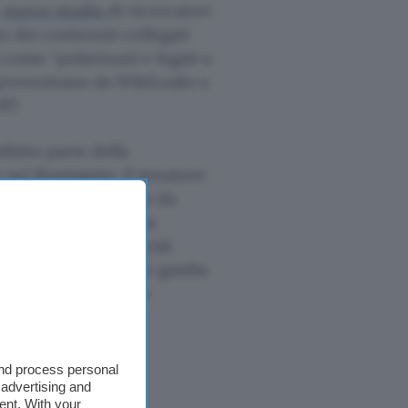
n
nuovo studio
di ricercatori
to dei contenuti collegati
i come “polarizzati e legati a
 provenivano da WikiLeaks o
RT.
sfatto parte della
sul Russiagate: il senatore
i una presentazione da
ti i livelli” e che ha
” da parte del social.
so la questione sotto gamba
pieno il fenomeno e
and process personal
 advertising and
ent. With your