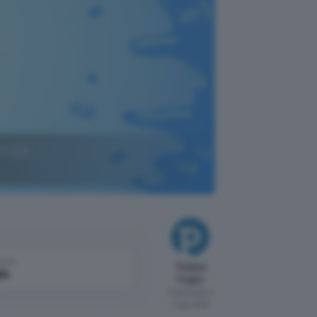
PT-5.6
come
Tiziana
le
Foglio
Pubblicato il
7 ago 2026