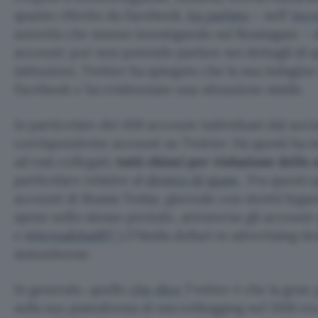
quanto riferito da Facebook,
ha parlato
– nell’
inc
autorità che stanno investigando sul Russiagate – d
account: pur non potendo parlare nei dettagli di qu
istituzioni, Twitter ha spiegato che la sua indagine 
Facebook e ha evidenziato una situazione simile.
In particolare dei 450 account individuati dal soci
corrispondente account su Twitter. Da questi ha in
ad essi collegati;
tutti chiusi per violazione delle
particolare relative al
divieto di spam
. Fra questi
n
account di Russia Today, giornale con stretti lega
speso nello stesso periodo, attraverso gli account
e
@ActualidadRT
) 274mila dollari in advertising d
statunitense.
In generale, quello
che dice
Twitter è che la gran 
sulla sua piattaforma di microblogging nel 2016 e