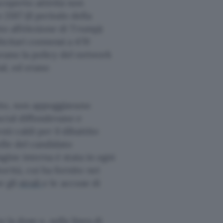
scoperto attività non
2017 (il periodo della
to all’elezione di Trump):
icitari connessi a 470
avano la policy del network
ial, ed erano
utto, non appoggiavano
cial diffondevano e
ti caldi per il dibattito
lle del candidato
agine interna è stata in ogni
orità, cui ha fornito nei
e gli
strali
e le accuse di
 la dose e, sulla linea di