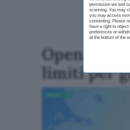
permission we and o
scanning. You may cl
you may access more 
consenting. Please no
have a right to objec
preferences or withdr
at the bottom of the 
OpenAI agg
limiti per g
Business
AI