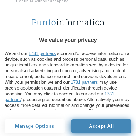
Continue without accepting
We value your privacy
We and our
1731 partners
store and/or access information on a
device, such as cookies and process personal data, such as
Informatica
Sistemi operativi
Windows 10
unique identifiers and standard information sent by a device for
personalised advertising and content, advertising and content
measurement, audience research and services development.
With your permission we and our
1731 partners
may use
precise geolocation data and identification through device
scanning. You may click to consent to our and our
1731
partners
’ processing as described above. Alternatively you may
Aggiungi Punto Informatico come
access more detailed information and change your preferences
Fonte preferita su Google
before consenting or to refuse consenting. Please note that
some processing of your personal data may not require your
consent, but you have a right to object to such processing. Your
Manage Options
Accept All
preferences will apply to this website only. You can change
Le
Live Tile
che ancora oggi sopravvivono nel
your preferences or withdraw your consent at any time by