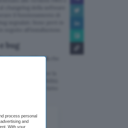
destinato alle versioni 1903 e
al changelog della software
iorare il funzionamento di
 bug segnalati. Sono però in
seguito all’installazione.
e bug
lue Screen of Death
che
n tutto ciò che ne
i soprattutto durante la
Desktop e incompatibilità
e all’audio che di fatto
and process personal
 advertising and
ent. With your