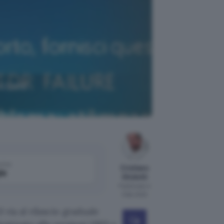
B4532695
come
Cristiano
le
Ghidotti
Pubblicato il
3 feb 2020
 via al rilascio graduale