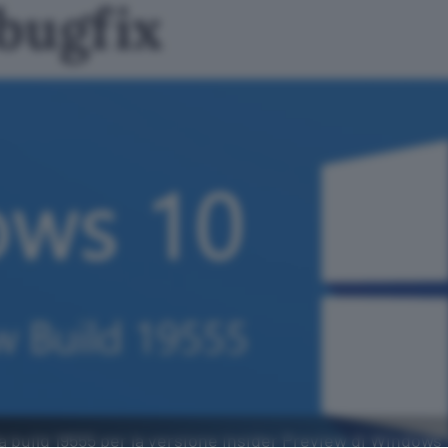
 bugfix
ella build 19555 per la versione Insider Preview di Windows 