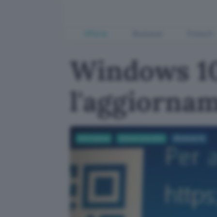
Offerte
Business
Fintech
Windows 10
l'aggiorna
Informatica
Sistemi operativi
Windows 10