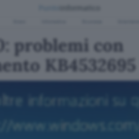
Green
Informatica
Sicurezza
Entertain
: problemi con
mento KB4532695