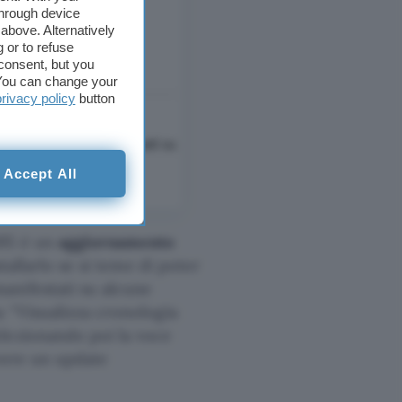
through device
above. Alternatively
 or to refuse
consent, but you
. You can change your
privacy policy
button
Accept All
695 è un
aggiornamento
tallarlo se si teme di poter
anifestati su alcune
u “Visualizza cronologia
lezionando poi la voce
overe un update