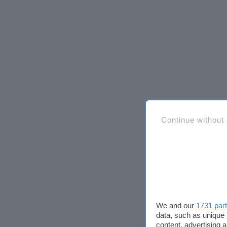
Continue without
We and our
1731 par
data, such as unique 
content, advertising