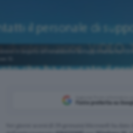
problemi in seguito all'installazione dell'aggiornamento K
ows 10.
Aggiungi Punto Informatico 
Fonte preferita su Goog
Nei giorni scorsi (il 29 gennaio) Microsoft ha dato il