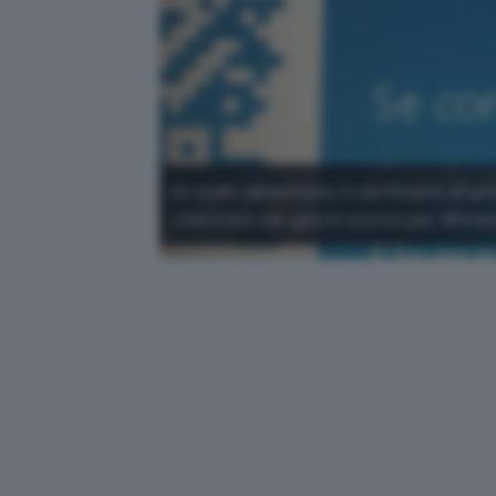
In molti lamentano il verificarsi di 
rilasciato nei giorni scorsi per Wind