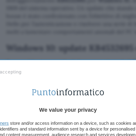
dell’aggiornamento
KB4532695
per
Windows 10
, 
1909 del sistema operativo. Un update che stando 
house è stato confezionato con l’obiettivo di migl
Hello per l’autenticazione e risolvere una serie di
molti a lamentare comportamenti anomali del PC in 
Windows 10: update KB4532695 
Tra i problemi emersi il più frequente riguarda il
B
improvvisamente interrompe il flusso di lavoro co
 accepting
consegue. Altri parlano di rallentamenti riscontrat
fase di avvio, impossibilità di accedere a Remote 
con i driver di alcune componenti hardware dedicat
rendono il computer totalmente silenzioso.
We value your privacy
tners
store and/or access information on a device, such as cookies 
identifiers and standard information sent by a device for personalised
 and content measurement, audience research and services developm