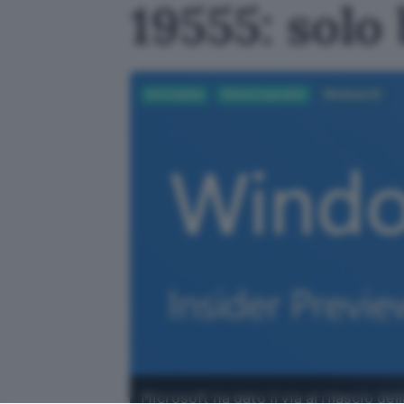
19555: solo
Informatica
Sistemi operativi
Windows 10
Microsoft ha dato il via al rilascio d