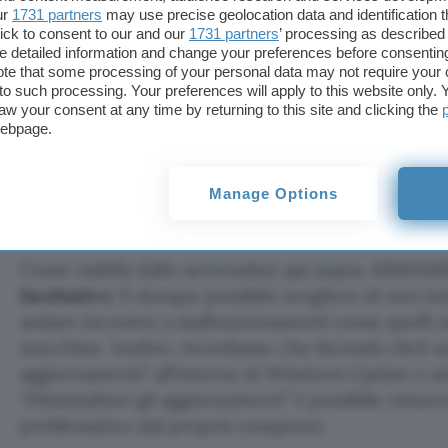
ur
1731 partners
may use precise geolocation data and identification 
ick to consent to our and our
1731 partners
’ processing as described 
detailed information and change your preferences before consenting
te that some processing of your personal data may not require your 
t to such processing. Your preferences will apply to this website only
aw your consent at any time by returning to this site and clicking the
webpage.
Manage Options
Come visibile dallo screenshot qui sopra, KB4532
facoltativo
. È dunque possibile scegliere di non ins
andare incontro a malfunzionamenti come quelli m
macchine. Inoltre, ricordiamo che facendo click s
aggiornamenti” all’interno di Windows Update e se
“Disinstallare gli aggiornamenti” è possibile rimu
problematico dal proprio computer.