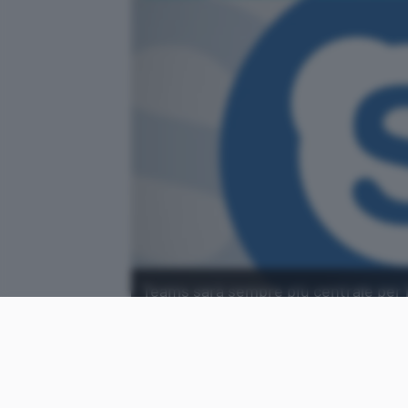
Teams sarà sempre più centrale per
un ruolo non più così fondamentale.