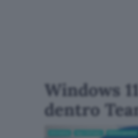
Windows 11:
dentro Te
Informatica
App e Software
Sistemi operativi