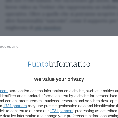
alle ore 17:00 italiane. Per incuriosire gli utenti,
Mi
breve video su Twitter che rappresenta un indizio 
operativo. Oltre a quelle che si potranno scoprire
altre funzionalità “nascoste”, come il supporto pe
migliorata di
più monitor
.
Windows 11: novità visibili e na
 accepting
La breve clip di 10 secondi inizia con l’inquadratur
persona. Il riferimento è sicuramente all’
introduzi
sistema
. Subito dopo si vede il
nuovo sfondo
di Wi
nell’occhio di una ragazza. Il
restyling dell’interfa
We value your privacy
completo e riguarderà tutti gli elementi grafici. V
menu Start e la posizione della barra delle applicaz
tners
store and/or access information on a device, such as cookies 
ripristinare l’aspetto di
Windows 10
.
identifiers and standard information sent by a device for personalised
 and content measurement, audience research and services developm
ur
1731 partners
may use precise geolocation data and identification 
Set a reminder to experience what’s new, liv
ick to consent to our and our
1731 partners
’ processing as described 
detailed information and change your preferences before consenting