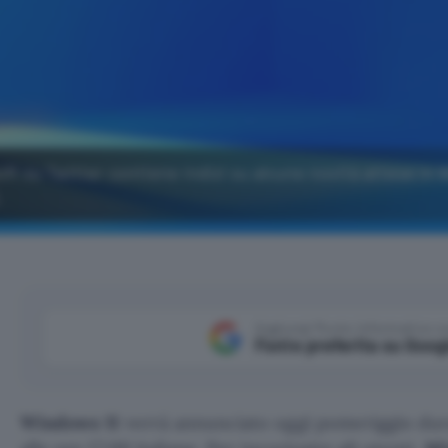
ft su Twitter contiene indizi su alcune novità attese in 
.
Aggiungi Punto Informatico 
Fonte preferita su Goog
Windows 11
verrà annunciato oggi pomeriggio dura