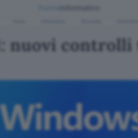
Green
Informatica
Sicurezza
Entertain
 nuovi controlli