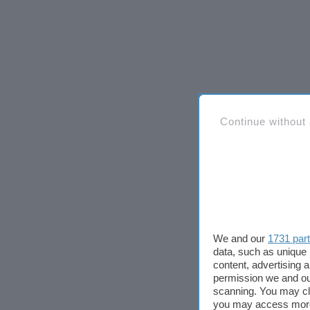
Continue without
We and our
1731 par
data, such as unique 
content, advertising
permission we and o
scanning. You may cl
you may access more 