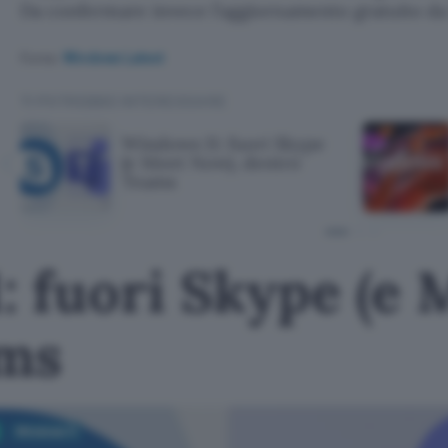
Da confermare invece l’aggiornamento gratuito d
Fonte:
Windows Latest
TI POTREBBE INTERESSARE
Windows 11: fuori Skype
(e Meet Now), dentro
Teams
 fuori Skype (e 
ams
Windows 11