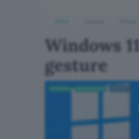
Offerte
Business
Fintech
Windows 11:
gesture
Informatica
Sistemi operativi
Windows 11