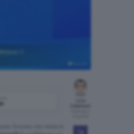
Windows 11
Microsoft
come
Luca
le
Colantuoni
Pubblicato il
24 giu 2021
nte l’evento che inizierà