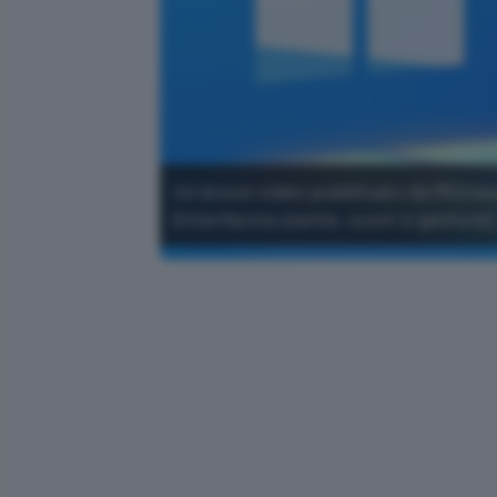
Un breve video pubblicato da Microso
(interfaccia utente, suoni e gesture)