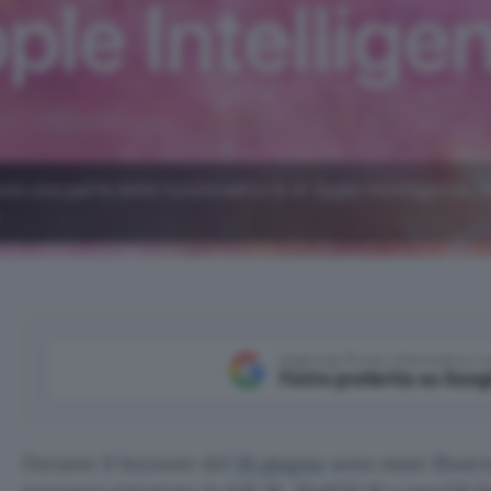
lo una parte delle funzionalità IA di Apple Intelligence, 
.
Aggiungi Punto Informatico 
Fonte preferita su Goog
Durante il keynote del
10 giugno
sono state illustr