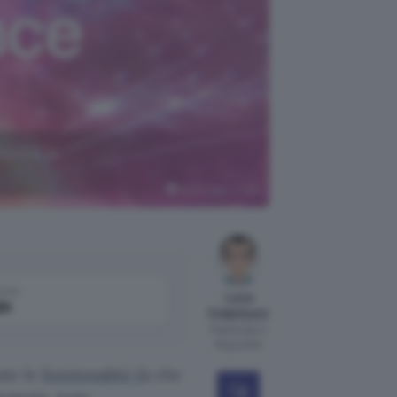
mentre le
Apple su YouTube
come
Luca
le
Colantuoni
Pubblicato il
16 giu 2024
ate le
funzionalità IA
che