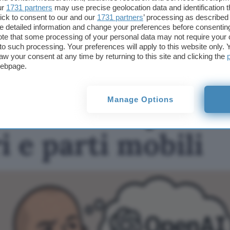
ur
1731 partners
may use precise geolocation data and identification 
TI POTREBBE INTERESSARE
ick to consent to our and our
1731 partners
’ processing as described 
detailed information and change your preferences before consenting
Lo smart speaker di
te that some processing of your personal data may not require your 
OpenAI e Jony Ive avrà
t to such processing. Your preferences will apply to this website only
sensori e parti mobili
aw your consent at any time by returning to this site and clicking the
webpage.
eaker di OpenAI 
Manage Options
i e parti mobili