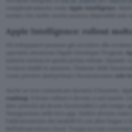
verranno integrate in
iOS 18
,
iPadOS 18
e
macOS S
complessivamente come
Apple Intelligence
. Mar
svelato che molte novità saranno disponibili solo n
Apple Intelligence: rollout molt
Gli sviluppatori possono già accedere alla versione
operativi attraverso l’Apple Developer Program.
Ap
tuttavia inclusa in questa prima release. Quando ve
versioni stabili in autunno, l’insieme delle funziona
come preview (anteprima) e funzioneranno
solo i
Anche se non comunicato durante il keynote, Apple
roadmap
. Il lento rollout è dovuto a vari motivi. 
dare priorità ad alcune funzionalità e più tempo ag
l’integrazione nelle loro app. Inoltre devono esse
l’addestramento dei modelli IA con altre lingue e l
dell’infrastruttura cloud. Troppi accessi contempo