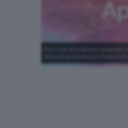
Entro fine anno saranno disponibili so
altre non arriveranno prima del 2025