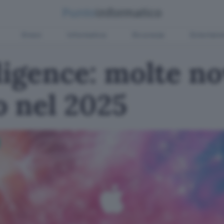
Green
Informatica
Sicurezza
Entertain
ligence: molte no
o nel 2025