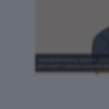
Secondo Bloomberg, OpenAI e Jony I
parti mobili. Il debutto è previsto ne