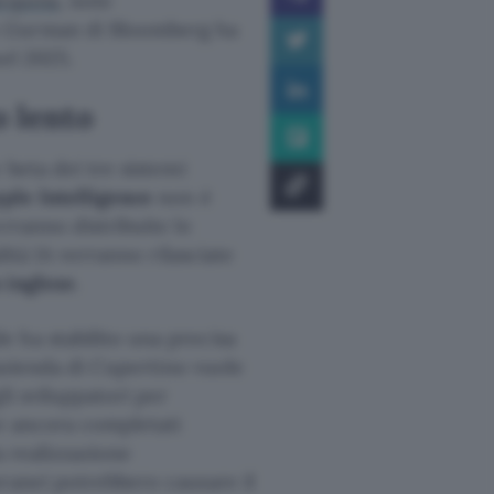
equoia
, note
k Gurman di Bloomberg ha
el 2025.
o lento
 beta dei tre sistemi
ple Intelligence
non è
rranno distribuite le
lità IA verranno rilasciate
n inglese
.
 ha stabilito una precisa
L’azienda di Cupertino vuole
li sviluppatori per
re ancora completati
a realizzazione
ranei potrebbero causare il