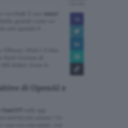
7 ago 2026
o i occhiali. È uno
smart
mbella, grande come un
da sole quando il
 l’iPhone, l’iPad e il Mac,
do Mark Gurman di
300 dollari. Forse le
itivo di OpenAI e
i ChatGPT
sulle app
terattività più umana.
Un
per casa con una mano, con