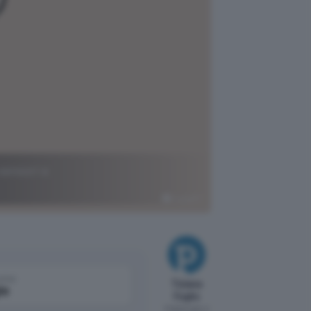
sensori e
ChatGPT
come
Tiziana
le
Foglio
Pubblicato il