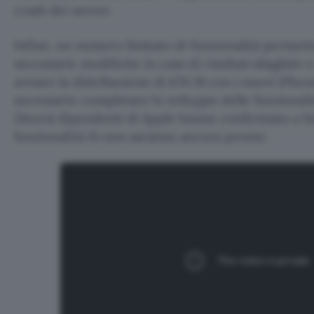
crash dei server.
Infine, un numero limitato di funzionalità permette
necessarie modifiche in caso di risultati sbagliati o 
avviare la distribuzione di iOS 18 con i nuovi iPho
necessario completare lo sviluppo delle funzionali
Diversi dipendenti di Apple hanno confermato a
funzionalità IA non saranno ancora pronte.