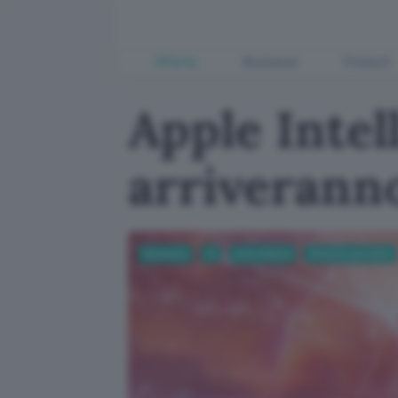
Offerte
Business
Fintech
Apple Intel
arriverann
Business
AI
Informatica
Sistemi operativi