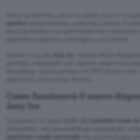
Non è un telefono, non è un tablet, e non è un pai
speaker
senza schermo, a batteria, a forma di cia
disco da hockey, con parti mobili che si muovono 
dispositivo risponde o interagisce con l’utente.
Questo è ciò che
Jony Ive
, l’uomo che ha disegnato
starebbe sviluppando con OpenAI, almeno secon
Bloomberg. Lancio previsto nel 2027. Prezzo: oltre 
aspettative erano un po’ diverse…
Come funzionerà il nuovo dispos
Jony Ive
Funzionerà
in modo simile alla
modalità vocale d
smartphone, ma con modelli più avanzati per un’in
assistente vocale personale
che si porta in giro 