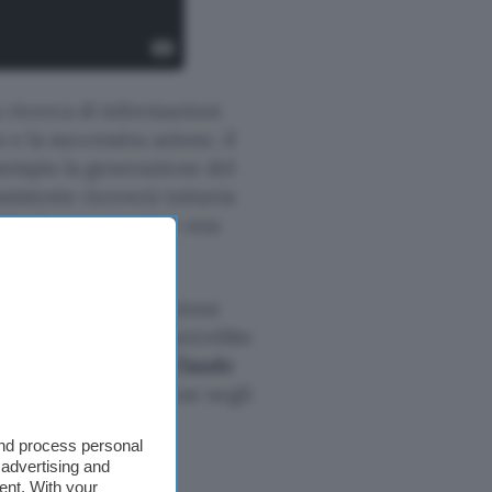
 ricerca di informazioni
 e la successiva azione, il
esempio la generazione del
ssistente riceverà tuttavia
do da poter avviare una
5, mentre l’integrazione
l frattempo, Apple potrebbe
er usare
Gemini e Claude
alità verranno incluse negli
and process personal
 advertising and
ent. With your