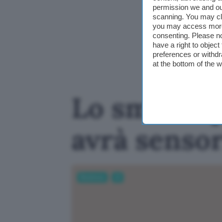
permission we and o
scanning. You may cl
you may access more 
consenting. Please no
have a right to objec
preferences or withdr
at the bottom of the 
Lo smart sp
avrà sensor
Business
AI