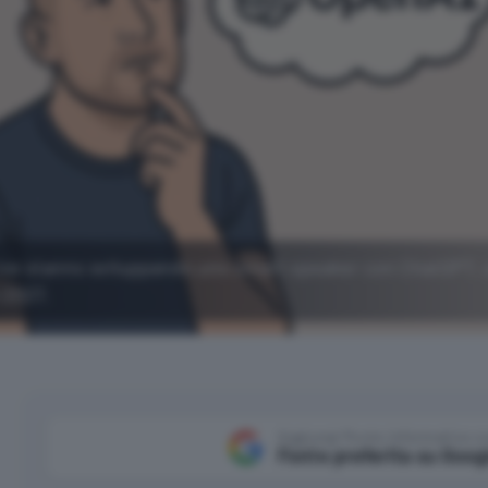
ve stanno sviluppando uno smart speaker con ChatGPT, 
l 2027.
Aggiungi Punto Informatico 
Fonte preferita su Goog