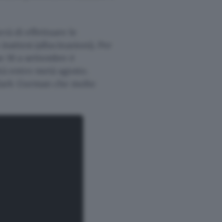
rà di effettuare le
inattesi (allucinazioni). Per
ne 16 a settembre è
tà entro metà agosto.
 Mark Gurman che molte