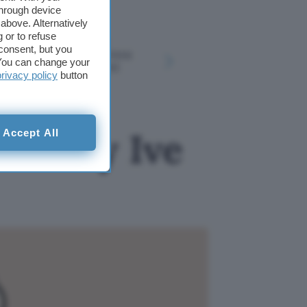
through device
above. Alternatively
 or to refuse
OpenAI aggiorna
Google Ma
consent, but you
ChatGPT: chat senza
il cibo con
. You can change your
limiti per gli utenti
fare Ask 
privacy policy
button
gratuiti
e Jony Ive
Accept All