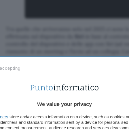
Tra quelle che arriveranno solo nel 2025 ci sono la
effettuata sul dispositivo da
Siri
in base al contesto
controllo del dispositivo e delle app con Siri (ad 
riassunto di un meeting e l’invio ad un collega). L’a
un importante aggiornamento entro il 2024, in mo
conversazione più naturale.
 accepting
Anche il supporto per altre lingue arriverà nel 202
con
ChatGPT
sarà disponibile entro fine 2024. Ne
annunciare un accordo con Google e Anthropic p
negli Stati Uniti. Quasi certamente, alcune funzion
We value your privacy
aggiornamenti iOS 18.1 e 18.2.
tners
store and/or access information on a device, such as cookies 
identifiers and standard information sent by a device for personalised
Fonte:
Bloomberg
 and content measurement, audience research and services developm