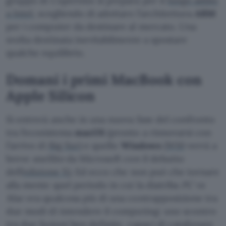
gruppo di Cupertino si prepara per il
lungo addio
a Intel
, scegliendo di adottare l’architettura
ARM
per i computer da destinare al mercato. Una
svolta destinata inevitabilmente a spostare
qualche equilibrio.
Domani i primi MacBook con
Apple Silicon
Si entrerà anche in una nuova fase del confronto
tra l’ecosistema
macOS
(pronto a rinnovarsi con
l’arrivo di
Big Sur
) e quello
Windows
(
W10
verrà a
breve
snellito
da Microsoft con il debutto
dell’
edizione X
). Ed ecco che non può che tornare
alla mente quel periodo in cui la diatriba
PC vs
Mac
era qualcosa più di una contrapposizione tra
due modi di intendere il computing: uno scontro
tra due fazioni ben definite, capaci di catalizzare