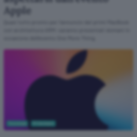
Apple
Quasi tutto pronto per l'annuncio dei primi MacBook
con architettura ARM: saranno presentati domani in
occasione dell'evento One More Thing.
Tecnologia
PC Hardware