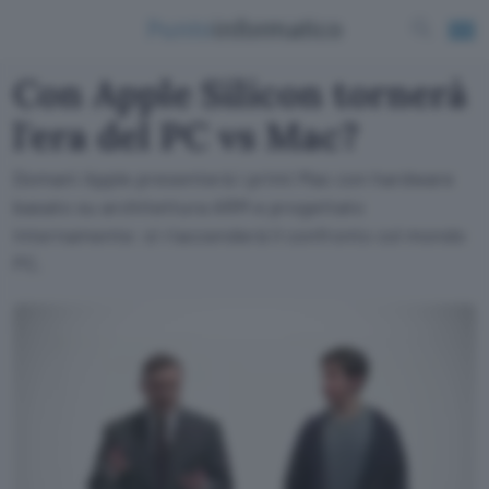
Con Apple Silicon tornerà
l'era del PC vs Mac?
Domani Apple presenterà i primi Mac con hardware
basato su architettura ARM e progettato
internamente: si riaccenderà il confronto col mondo
PC.