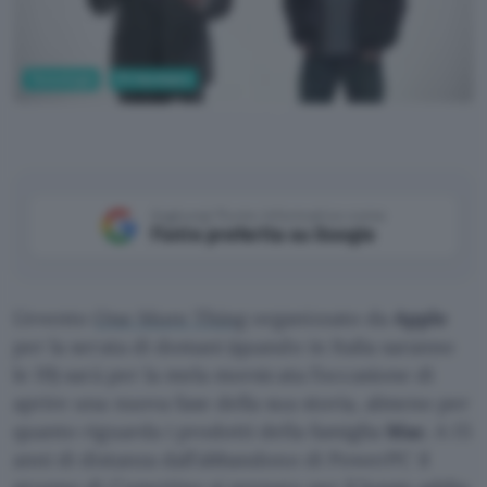
Tecnologia
PC Hardware
The Unofficial AppleKeynotes Channel su YouTube
Aggiungi Punto Informatico come
Fonte preferita su Google
L’evento
One More Thing
organizzato da
Apple
per la serata di domani (quando in Italia saranno
le 19) sarà per la mela morsicata l’occasione di
aprire una nuova fase della sua storia, almeno per
quanto riguarda i prodotti della famiglia
Mac
. A 15
anni di distanza dall’abbandono di PowerPC il