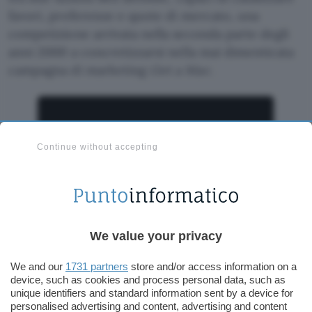
favori, preferenze e quote di mercato, una
competizione arrivata nella seconda parte degli
anni 2000 a concretizzarsi nella mai dimenticata
campagna di marketing
Get a Mac
.
Continue without accepting
We value your privacy
We and our
1731 partners
store and/or access information on a
device, such as cookies and process personal data, such as
unique identifiers and standard information sent by a device for
personalised advertising and content, advertising and content