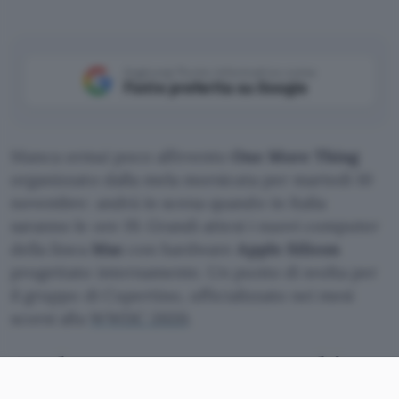
Aggiungi Punto Informatico come
Fonte preferita su Google
Manca ormai poco all’evento
One More Thing
organizzato dalla mela morsicata per martedì 10
novembre: andrà in scena quando in Italia
saranno le ore 19. Grandi attesi i nuovi computer
della linea
Mac
con hardware
Apple Silicon
progettato internamente. Un punto di svolta per
il gruppo di Cupertino, ufficializzato nei mesi
scorsi alla
WWDC 2020
.
Apple, evento One More Thing:
le possibili novità