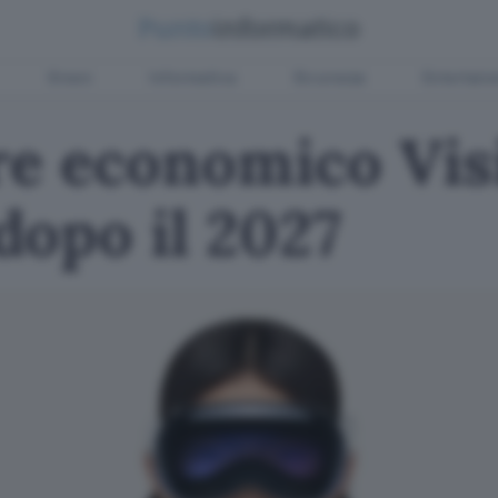
Green
Informatica
Sicurezza
Entertain
ore economico Vis
dopo il 2027