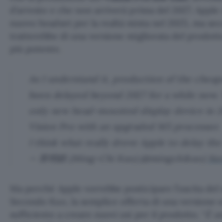
d’arresto e che non arriverà prima del 2027. Apple 
nuovo headset per la realtà mista nel 2025, ma seco
tratterebbe di una versione migliorata del prodot
più potente.
As I understand it, production of the cheap
been delayed beyond 2027 for a while now. 
only new head-mounted display device in 20
Vision Pro with an upgraded M5 processor.
I think what really drove Apple to delay th
— 郭明錤 (Ming-Chi Kuo) (@mingchikuo)
No
Ma perché Apple vorrebbe posticipare l’uscita del
Secondo Kuo, la semplice offerta di una versione
sufficiente a creare nuovi usi per il prodotto. “
È un