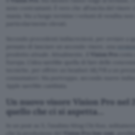
il
Vision Pro
. Ma mentre l’anno volge al termine, i 
sono contrastanti. È vero che all’uscita del visore 
mania. Ma a lungo termine i volumi di vendita no
particolarmente elevati.
Secondo precedenti indiscrezioni, per ovviare a 
pensato di lanciare un secondo visore, una
versio
prodotto attuale. Attualmente, il
Vision Pro
costa 
Europa. L’idea sarebbe quella di fare delle concessi
tecniche, per offrire un headset AR/VR a un prezzo
consumatori. Ma purtroppo, secondo nuove indiscre
Apple sarebbe cambiata.
Un nuovo visore Vision Pro nel 
quello che ci si aspetta…
In un post su X, l’analista Ming Chi Kuo, solitame
che la produzione del
Vision Pro low cost
, avrebb