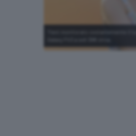
Tieni monitorato costantemente il tuo
Galaxy Fit3 a soli 39€ circa.