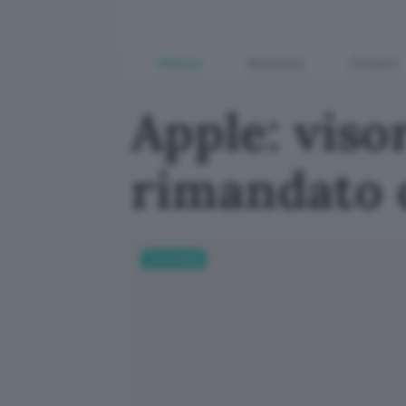
Offerte
Business
Fintech
Apple: vis
rimandato 
Tecnologia