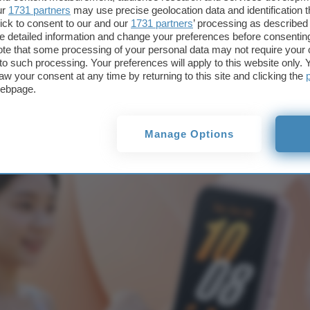
ur
1731 partners
may use precise geolocation data and identification 
ick to consent to our and our
1731 partners
’ processing as described 
detailed information and change your preferences before consenting
cker per salute, 
te that some processing of your personal data may not require your 
t to such processing. Your preferences will apply to this website only
aw your consent at any time by returning to this site and clicking the
amsung Galaxy Fi
webpage.
Manage Options