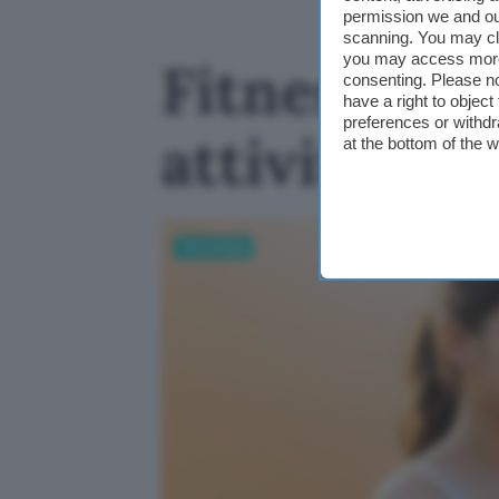
permission we and o
scanning. You may cl
you may access more 
Fitness tra
consenting. Please no
have a right to objec
preferences or withdr
attività? S
at the bottom of the 
Tecnologia