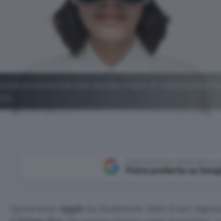
rà la versione low cost del suo visore di realtà aumenta
Kuo.
Aggiungi Punto Informatico 
Fonte preferita su Goog
Quest’anno
Apple
ha finalmente fatto il suo ingr