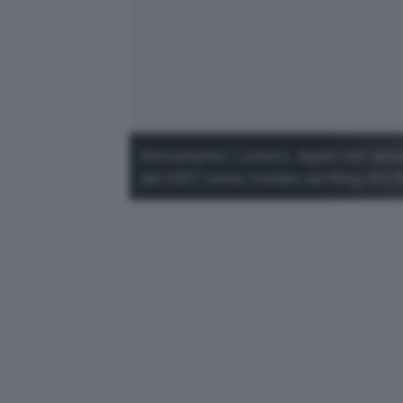
Nonostante i rumors, Apple non lance
del 2027 come rivelato da Ming-Chi 