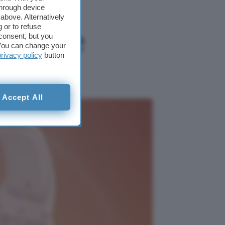
through device
above. Alternatively
 or to refuse
sonno e
consent, but you
. You can change your
privacy policy
button
t3
Accept All