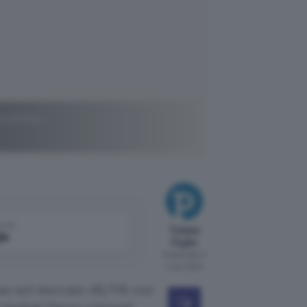
ta prima
come
Tiziana
le
Foglio
Pubblicato il
4 nov 2024
esso nel mercato AR/VR con