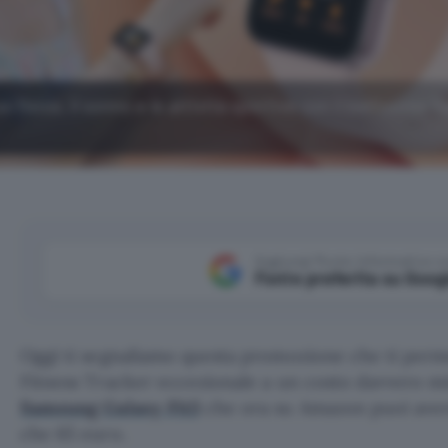
 fisico, il sonno e le attività sportive con il bellissimo
Aggiungi Punto Informatico 
Fonte preferita su Goog
Oggi ti segnaliamo questa promozione che ti perme
Fitness Tracker eccezionale a un costo davvero m
Samsung Galaxy Fit3
che ora su Amazon puoi ave
che 65 euro.