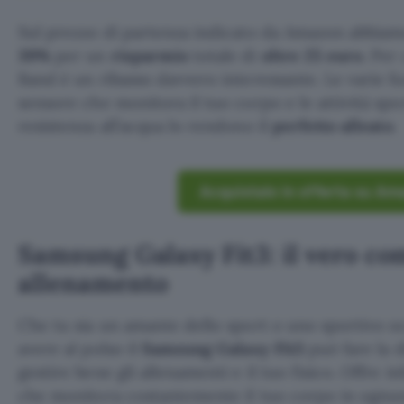
Sul prezzo di partenza indicato da Amazon abbia
39%
per un
risparmio
totale di
oltre 25 euro
. Per
Band è un ribasso davvero interessante. Le varie funz
sensore che monitora il tuo corpo e le attività spor
resistenza all’acqua lo rendono il
perfetto alleato
.
Acquistalo in offerta su Am
Samsung Galaxy Fit3: il vero c
allenamento
Che tu sia un amante dello sport o uno sportivo 
avere al polso il
Samsung Galaxy Fit3
può fare la d
gestire bene gli allenamenti e il tuo fisico. Offre in
che monitora costantemente il tuo corpo in ognuna 