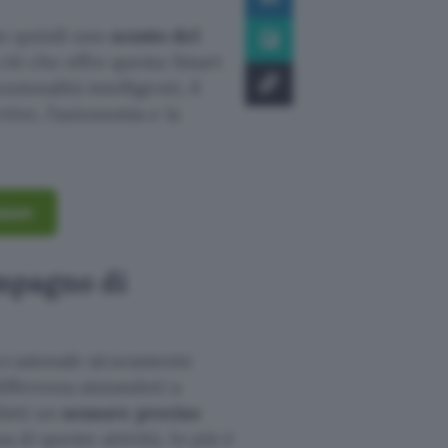
mo quindi uno
sconto del
 ciò che offre questa Smart
ionalità intelligenti, il
tive, l’autonomia e la
azon
ompagno di
occasionale sicuramente
ifferenza aiutandoti a
fatti un
sensore preciso
di queste attività. In più è