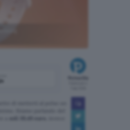
 Samsung
come
Michea Elia
le
Pubblicato il
7 ago 2026
tte di metterti al polso un
inimo. Stiamo parlando del
re a
soli 39,49 euro
, invece