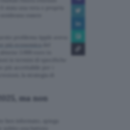
risultati finora ottenuti
c’è stata una vera e propria
n sembrano essere
questo problema Apple aveva
ne più economica
del
almeno 3.999 euro in
oni in termini di specifiche
 più accettabile per i
zioni, la strategia di
2025, ma non
nte ben informato, spiega
e subito una battuta