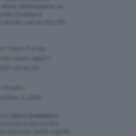
offrirà effettivamente un
ndo l’analista si
to attuale, con un chip M5
er Vision Pro has
This means Apple's
25 will be the
e cheaper…
vember 3, 2024
 suo
visore economico
?
 economica non sarebbe
a situazione simile a quella