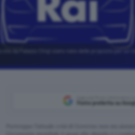
 che da Palazzo Chigi siano nate delle proposte per un 
Aggiungi Punto Informatico 
Fonte preferita su Goog
Purtroppo l’attuale crisi di Governo non sta aiutando
L’economia mondiale è quasi allo sbando e i continu