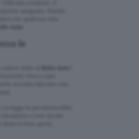
2016 lato evasione, il
ossione adeguato. Stando
mbra che qualcuno stia
ollo Auto
.
ecco le
 essere unito al
Bollo Auto
?
il perché. Non a caso
neto avevano lanciato una
assa.
. La legge lo permetterebbe
riscuotere a ente locale.
o Stato la loro quota