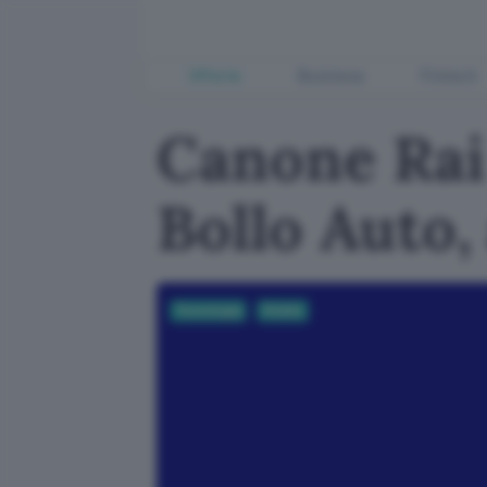
Offerte
Business
Fintech
Canone Rai 
Bollo Auto,
Tecnologia
Mobile