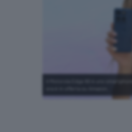
Il Motorola Edge 60 è uno smartphone
ora è in offerta su Amazon.