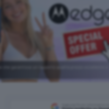
 che garantisce un rapporto qualità prezzo eccellente e
Aggiungi Punto Informatico 
Fonte preferita su Goog