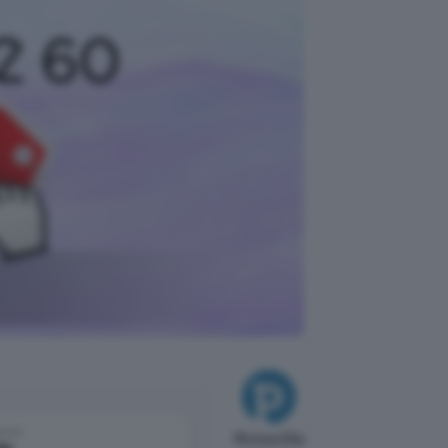
come
Michea Elia
le