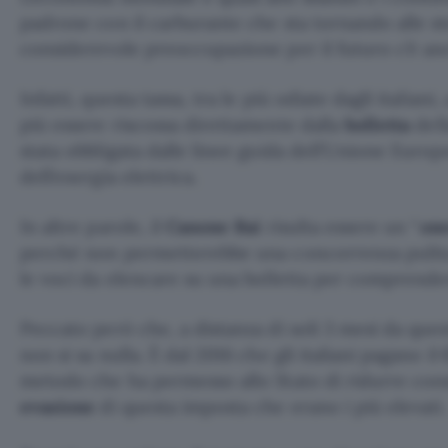
padrone con il carburante che sta tornando alle st
considerevole preoccupazione per il futuro c’è an
Infatti, questa tassa, tra le più odiate dagli italia
più essere riscossa direttamente dalla
bolletta
dell
stata obbligata dalle linee guida dell’Unione Europ
dell’energia elettrica.
In altre parole, il
Canone Rai
risulta essere un “
one
perché non permetterebbe una concorrenza pulita 
le voci da elencare su una bolletta per comprender
Peccato però che, a distanza di soli 3 mesi da que
non si sa nulla. È dal 2016 che gli italiani pagano il
metodo che ha permesso allo Stato di ridurre cons
evasione
di questa imposta che erano i più elevati.