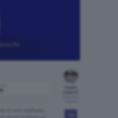
Canone Rai
come
Osvaldo
le
Lasperini
Pubblicato il
4 set 2022
 le sorti dell’Italia.
i rincari la fanno da