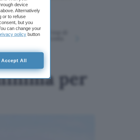
estivamente.
through device
above. Alternatively
 or to refuse
consent, but you
. You can change your
Xiaomi 17T Pro: il top di
La tua sm
privacy policy
button
gamma che oggi costa
ti sta asp
molto meno
eBay a pr
Accept All
 minima per