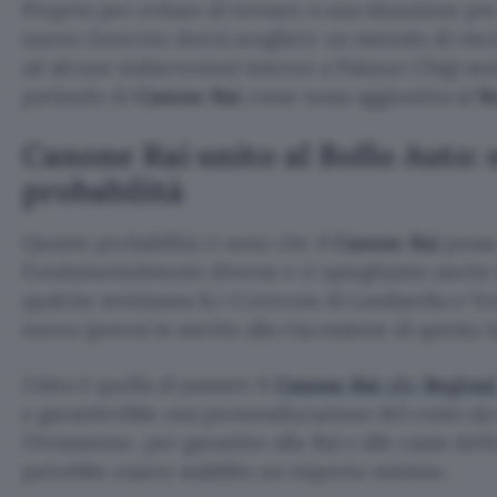
Proprio per evitare di tornare a una situazione pre 
nuovo Governo dovrà scegliere un metodo di risc
ad alcune indiscrezioni interne a Palazzo Chigi se
parlando di
Canone Rai
come tassa aggiuntiva al
B
Canone Rai unito al Bollo Auto: 
probabilità
Quante probabilità ci sono che il
Canone Rai
possa
Fondamentalmente diverse e vi spieghiamo anche 
qualche settimana fa i Corecom di Lombardia e Ve
nuova ipotesi in merito alla riscossione di questa t
L’idea è quella di passare il
Canone Rai
alle
Regioni
e garantirebbe una personalizzazione del costo da 
Ovviamente, per garantire alla Rai e alle casse dell
potrebbe essere stabilito un importo minimo.