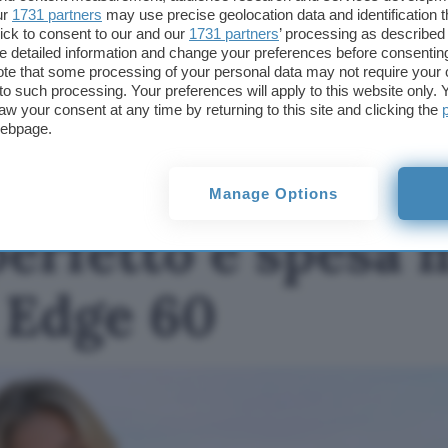
nuovi aggiornamenti pronti a comunicarveli temp
ur
1731 partners
may use precise geolocation data and identification 
ick to consent to our and our
1731 partners
’ processing as described 
detailed information and change your preferences before consenting
TI POTREBBE INTERESSARE
te that some processing of your personal data may not require your 
t to such processing. Your preferences will apply to this website only
Equilibrio perfetto e
aw your consent at any time by returning to this site and clicking the
spesa minima per il
webpage.
Motorola Edge 60
Manage Options
perfetto e spesa
 Edge 60