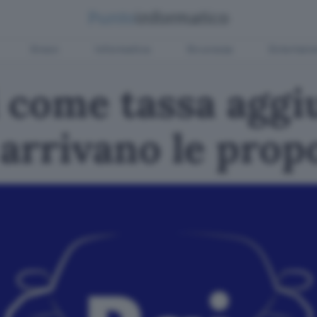
Green
Informatica
Sicurezza
Entertain
come tassa aggiu
 arrivano le prop