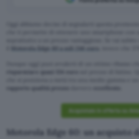
Oggi abbiamo deciso di segnalarti questa promozi
che ti permette di ottenere uno smartphone con u
soprattutto a un prezzo vantaggioso. Se vai subit
il
Motorola Edge 60 a soli 246 euro
, invece che 37
Dunque oggi puoi avvalerti di un ottimo ribasso ch
risparmiare quasi 134 euro
sul prezzo di listino.
che si posiziona a metà tra una medio gamma e un 
rapporto qualità prezzo
davvero
eccellente.
Acquistalo in offerta su Am
Motorola Edge 60: un acquisto 