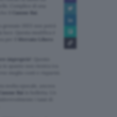
elle. Complice di una
che il
Canone Rai
.
ni, a gennaio 2023 non potrà
a luce. Questa modifica è
ea per il
Mercato Libero
re improprio
“. Questo
in quanto non rientra tra
ne meglio costi e risparmi.
sta svolta epocale, ancora
Canone Rai
in bolletta. Un
iderevolmente i tassi di