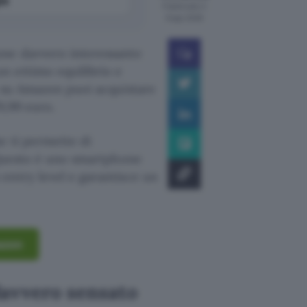
Pubblicato il
8 ago 2026
one davvero interessante
n ottimo equilibrio e
o su Amazon puoi acquistare
9,99 euro.
e ti permette di
 Questo è uno smartphone
entry level e garantisce un
azon
davvero sensato