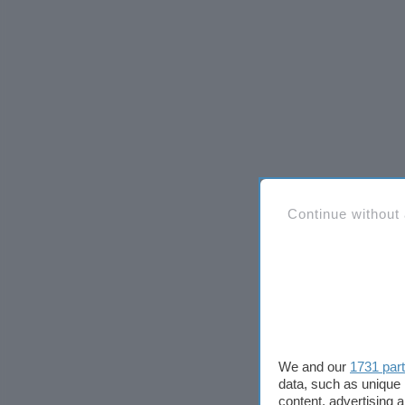
Continue without
We and our
1731 par
data, such as unique 
content, advertising