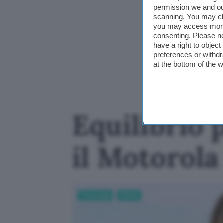
permission we and o
scanning. You may cl
you may access more 
consenting. Please no
have a right to objec
preferences or withdr
at the bottom of the 
Equilibrio 
il Motorola
Tecnologia
Mobile