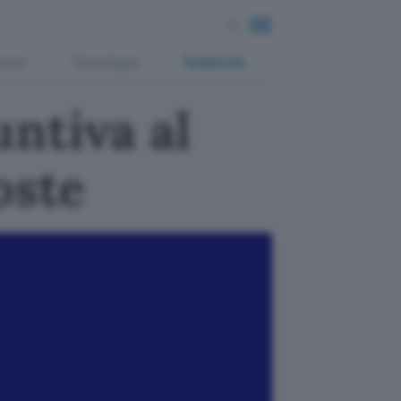
ment
Tecnologia
Pubblicità
ntiva al
oste