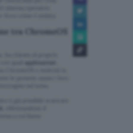
e l’aveva data per cosa
el sistema operativo
ar. Ecco come è andata.
ione tra ChromeOS
, ha chiesto al proprio
con quali
applicazioni
,
mo ChromeOS e Android in
ome le persone usano i loro
terrogato sul tema.
to è già possibile scaricare
k
, effettuandone il
tessa a cui fanno