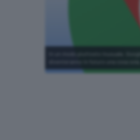
In un modo piuttosto inusuale, Goog
diventeranno in futuro una cosa sola