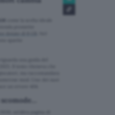
RAM
come la scelta ideale
azienda promette
ne dotate di 8 GB
. Nel
ono sparite
riguarda una guida del
25. Il testo riteneva che
 giocatori, ma raccomandava
a numerose mod. Uno dei suoi
isce un errore 404.
e scomode…
026, un’altra pagina di