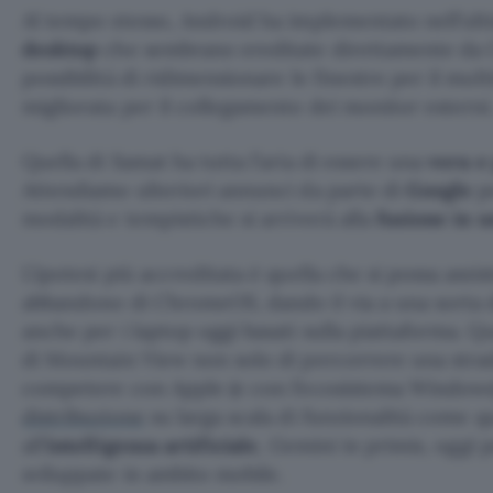
Al tempo stesso, Android ha implementato nell’ul
desktop
che sembrano ereditate direttamente da
possibilità di ridimensionare le finestre per il mul
migliorata per il collegamento dei monitor esterni
Quella di Samat ha tutta l’aria di essere una
vera e
Attendiamo ulteriori annunci da parte di
Google
pe
modalità e tempistiche si arriverà alla
fusione in u
L’ipotesi più accreditata è quella che si possa assi
abbandono di ChromeOS, dando il via a una sorta 
anche per i laptop oggi basati sulla piattaforma. 
di Mountain View non solo di percorrere una strad
competere con Apple (e con l’ecosistema Windows
distribuzione
su larga scala di funzionalità come q
all’
intelligenza artificiale
, Gemini in primis, oggi 
sviluppate in ambito mobile.