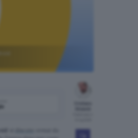
droid
come
Cristiano
le
Ghidotti
Pubblicato il
14 lug 2025
oid
si
discute
ormai da