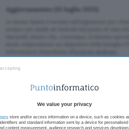
Aggiornamento (15 luglio 2025)
Lo stesso Samat è tornato sull’argomento per chi
sempre più simile ad Android dal punto di vista del
lasciando intuire che, comunque, il sistema operat
modo indipendente sui dispositivi della famiglia
informazioni rimandiamo all’
articolo dedicato
.
Fonte:
TechRadar
 accepting
TI POTREBBE INTERESSARE
Windows 11, spariscono
i consigli sui 32 GB di
RAM per il gaming
We value your privacy
tners
store and/or access information on a device, such as cookies 
identifiers and standard information sent by a device for personalised
 and content measurement, audience research and services developm