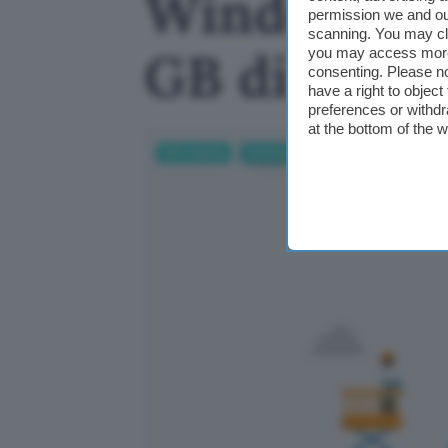
Windows 11,
permission we and o
scanning. You may cl
GB di RAM 
you may access more 
consenting. Please no
have a right to objec
preferences or withdr
at the bottom of the 
Informatica
Sistemi operativi