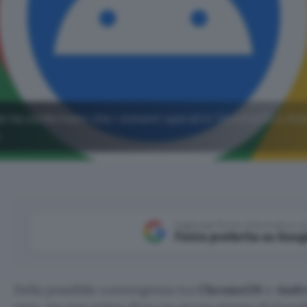
le ha confermato che i sistemi operativi ChromeOS e An
.
Aggiungi Punto Informatico 
Fonte preferita su Goog
Della possibile convergenza tra
ChromeOS
e
Andr