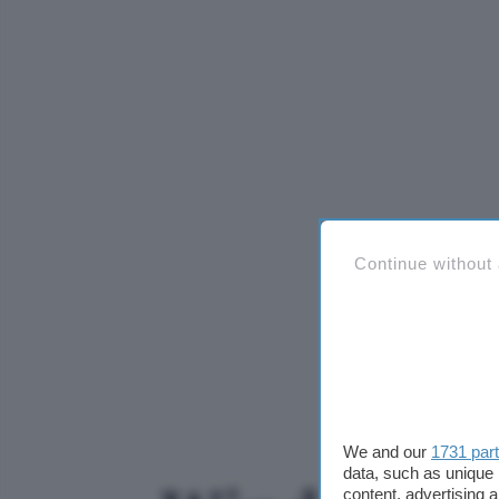
Continue without
We and our
1731 par
data, such as unique 
content, advertising