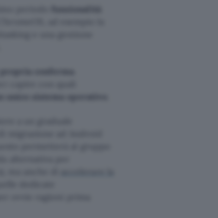
timo periodo
funzionalità
 ChromeOS, ad esempio la
titasking e una gestione
.
 propria conferma
.
r capire con quali
n unico sistema operativo
.
stere a un graduale
di migrazione ad Android
Questo permetterà al gruppo
a alternativa per
), ma anche di
accelerare la
uelle dedicate
per ovvie ragioni prima