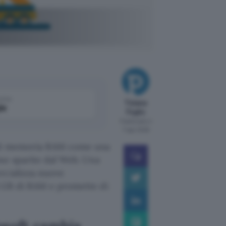
g non sono
come
Tiziana
le
Foglio
Pubblicato il
7 ago 2026
 di memoria RAM come una
o sparite dal Web. Una
rcializza nuove
8 GB di RAM e promette di
osoft cambia