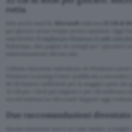
rotta
Solo pochi mesi fa,
Microsoft
indicava
32 GB di 
per giocare senza troppe preoccupazioni. Oggi l’
soprattutto di
migliorare Windows 11 sulle macchi
frattempo, due pagine di consigli per i giocatori s
misteriosamente dal suo sito.
L’ultima rimozione individuata da Windows Latest 
Windows Learning Center pubblicata a novembre 20
16 GB fossero sufficienti per la maggior parte dei
32 GB per i titoli più esigenti e per chi utilizzav
vecchi indirizzi su Microsoft Support oggi restitu
Due raccomandazioni diventat
Questa rimozione non è un caso isolato. A maggio 2