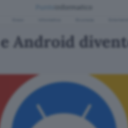
Green
Informatica
Sicurezza
Entertain
 Android diven