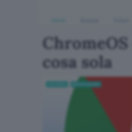
Offerte
Business
Fintech
ChromeOS e
cosa sola
Informatica
Sistemi operativi