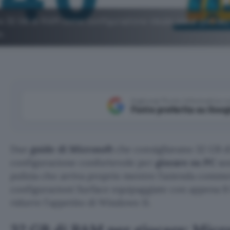
no 32 GB di RAM come configurazione ideale per il gamin
o.
Aggiungi Punto Informatico 
Fonte preferita su Goog
Due
guide di Microsoft
che consigliavano 32 GB
configurazione confortevole per
giocare su PC
son
pulizia che arriva proprio mentre l’azienda comme
configurazioni Surface equipaggiate con appena 
ridurre l’appetito di Windows 11.
32 GB di RAM per giocare: Micr