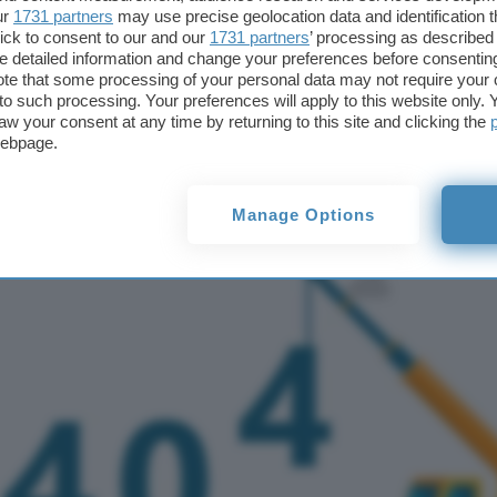
 spariscono i con
ur
1731 partners
may use precise geolocation data and identification 
ick to consent to our and our
1731 partners
’ processing as described 
per il gaming
detailed information and change your preferences before consenting
te that some processing of your personal data may not require your 
t to such processing. Your preferences will apply to this website only
aw your consent at any time by returning to this site and clicking the
webpage.
Manage Options