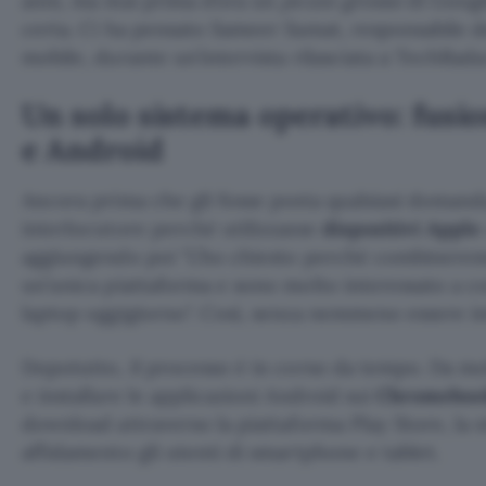
anni, ma mai prima d’ora un
pezzo grosso
di Googl
certa. Ci ha pensato Sameer Samat, responsabile d
mobile, durante un’intervista rilasciata a TechRad
Un solo sistema operativo: fus
e Android
Ancora prima che gli fosse posta qualsiasi domanda
interlocutore perché utilizzasse
dispositivi Apple
aggiungendo poi
L’ho chiesto perché combinere
un’unica piattaforma e sono molto interessato a c
laptop oggigiorno
. Così, senza nemmeno essere in
Dopotutto, il processo è in corso da tempo. Da mol
e installare le applicazioni Android sui
Chromeboo
download attraverso la piattaforma Play Store, la s
affidamento gli utenti di smartphone e tablet.