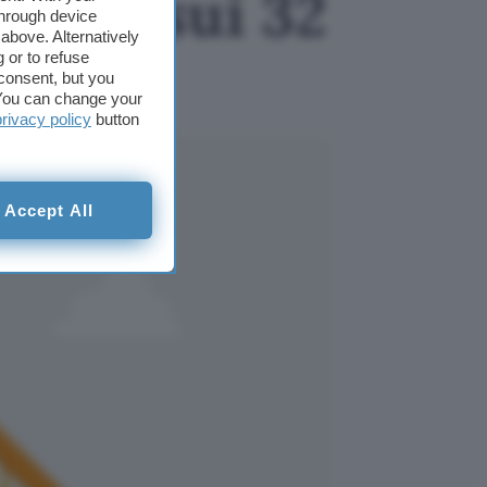
sigli sui 32
through device
above. Alternatively
 or to refuse
consent, but you
. You can change your
privacy policy
button
Accept All