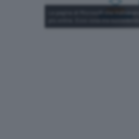
Le pagine di Microsoft che indicava
più online. Ecco cosa sta succedend