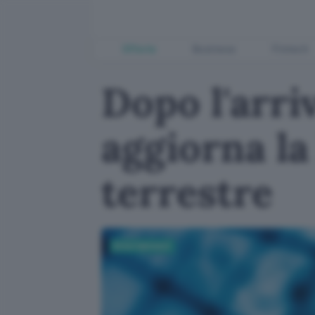
Offerte
Business
Fintech
Dopo l'arri
aggiorna la 
terrestre
Entertainment