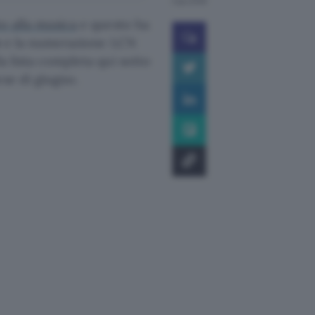
2 giu 2026
o alla musica
e questo ha
e
e la numerazione LCN
a lista completa qui sotto
ese di giugno.