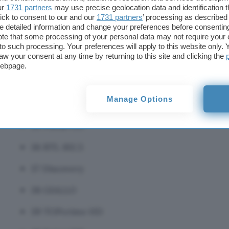
ur
1731 partners
may use precise geolocation data and identification 
30 La5 HD
ick to consent to our and our
1731 partners
’ processing as described 
detailed information and change your preferences before consenting
te that some processing of your personal data may not require your 
31 Real Time
t to such processing. Your preferences will apply to this website only
aw your consent at any time by returning to this site and clicking the
32 QVC HD
webpage.
33 Food Network
Manage Options
34 Cine34 HD
35 Focus HD
36 RTL 102.5
37 Discovery
38 GIALLO
39 TOPcrime HD