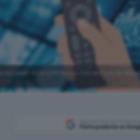
sta dei canali con la numerazione LCN nazionale del digita
Aggiungi Punto Informatico 
Fonte preferita su Goog