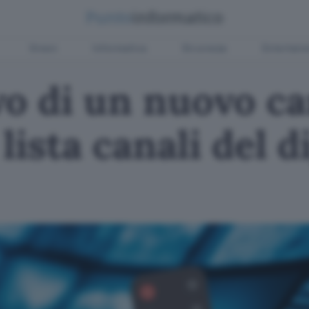
Green
Informatica
Sicurezza
Entertain
vo di un nuovo ca
lista canali del d