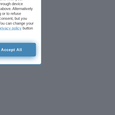
through device
above. Alternatively
 or to refuse
consent, but you
. You can change your
privacy policy
button
Accept All