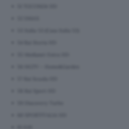
51 TGCOM24 HD
52 DMAX
53 Italia 53 (Casa Italia 53)
54 Rai Storia HD
55 Mediaset Extra HD
56 HGTV – Home&Garden
57 Rai Scuola HD
58 Rai Sport HD
59 Discovery Turbo
60 SPORTITALIA HD
61 iL61