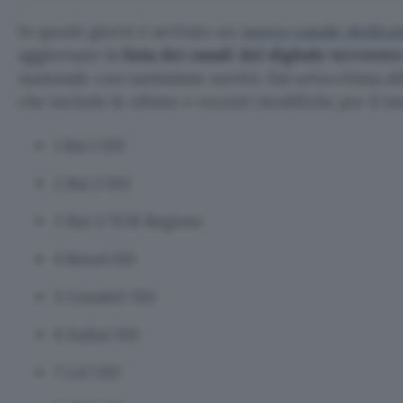
In questi giorni è arrivato un
nuovo canale dedicat
aggiornato la
lista dei canali
del digitale terrestr
nazionale con tantissime novità. Dai un’occhiata all
che include le ultime e recenti modifiche per il m
1 Rai 1 HD
2 Rai 2 HD
3 Rai 3 TGR Regione
4 Rete4 HD
5 Canale5 HD
6 Italia1 HD
7 LA7 HD