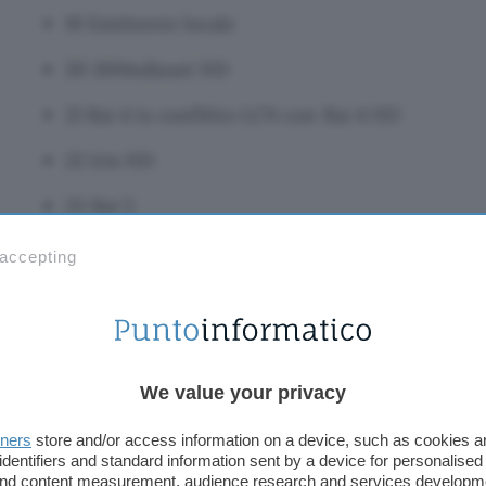
19 Emittente locale
20 20Mediaset HD
21 Rai 4 in conflitto LCN con Rai 4 HD
22 Iris HD
23 Rai 5
24 Rai Movie HD
 accepting
25 Rai Premium in conflitto LCN con Rai Pre
26 Cielo
27 27Twentyseven HD
We value your privacy
28 TV2000
tners
store and/or access information on a device, such as cookies 
identifiers and standard information sent by a device for personalised
29 LA7CINEMA
 and content measurement, audience research and services developm