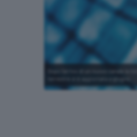
Dopo l'arrivo di un nuovo canale la li
terrestre si è aggiornata a giugno.