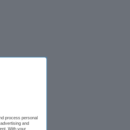
mium HD
and process personal
 advertising and
ent. With your