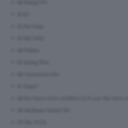
40 Boing HD
41 K2
42 Rai Gulp
43 Rai YoYo
44 frisbee
45 Boing Plus
46 Cartoonito HD
47 Super!
48 Rai News 24 in conflitto LCN con Rai News 
49 Mediaset Italia2 HD
50 Sky TG24