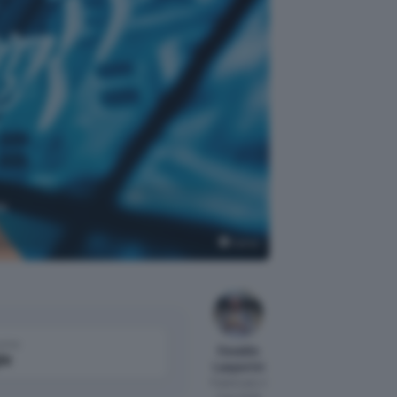
le
Canva
come
Osvaldo
le
Lasperini
Pubblicato il