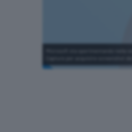
Microsoft sta sperimentando nella v
Capture per acquisire screenshot dei 