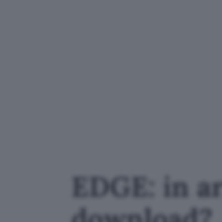
EDGE: in ar
download?