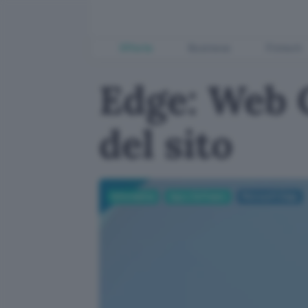
Offerte
Business
Fintech
Edge: Web 
del sito
Informatica
App e Software
Microsoft Edge