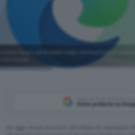
ersione Canary del browser Edge una funzionalità chiam
siti visitati.
Aggiungi Punto Informatico 
Fonte preferita su Goog
Ad oggi, senza ricorrere all’utilizzo di estensioni of