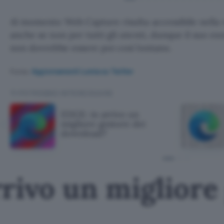
Al momento Web Capture risulta accessibile nella
anche se non per tutti gli utenti, dunque il suo eso
non dovrebbe essere poi così lontano.
Fonte:
Aggiornamenti Lumia su Twitter
TI POTREBBE INTERESSARE
EDGE: in arrivo un
migliore gestore dei
download?
rivo un migliore