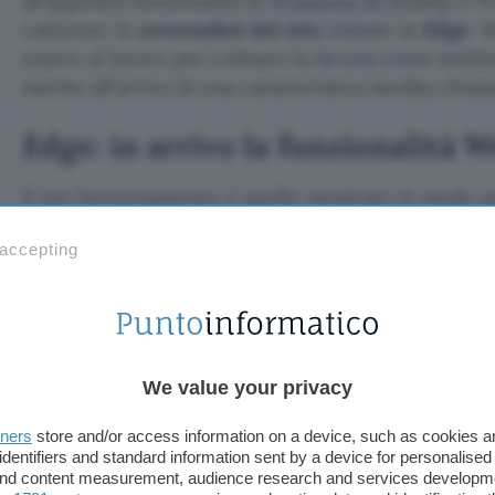
all’apposita funzionalità di
Windows 10
(Stamp o Wi
catturare lo
screenshot del sito
visitato in
Edge
. 
essere al lavoro per colmare la lacuna come testim
merito all’arrivo di una caratteristica inedita chia
Edge: in arrivo la funzionalità 
Il suo funzionamento è quello mostrato in modo pi
allegata qui sotto: si seleziona il comando dal men
 accepting
attivando così un cursore attraverso il quale defini
nell’immagine catturata, dopodiché è possibile oss
scegliere cosa farne, se condividerla, copiarla neg
nel disco fisso.
We value your privacy
Microsoft Edge – Web Capture
pic.twitte
tners
store and/or access information on a device, such as cookies 
— Aggiornamenti Lumia (@ALumia_Italia)
Se
identifiers and standard information sent by a device for personalised
 and content measurement, audience research and services developm