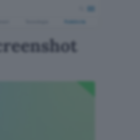
ment
Tecnologia
Pubblicità
creenshot