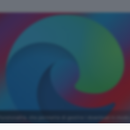
unzionalità, che permette di gestire i download in modo
ature.