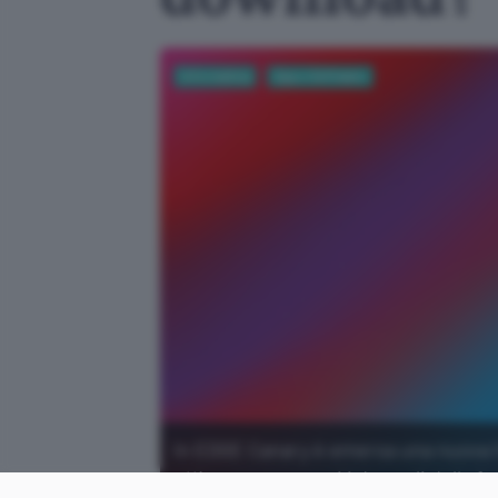
Informatica
App e Software
In EDGE Canary è emersa una nuova f
efficace: ecco tutti i dettagli della fe