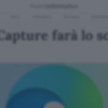
Green
Informatica
Sicurezza
Entertain
Capture farà lo s