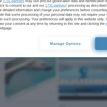
ur
1731 partners
may use precise geolocation data and identification 
Immaginiamo che la finestra in questione possa ac
ick to consent to our and our
1731 partners
’ processing as described 
strumenti per scrivere annotazioni sullo screensh
detailed information and change your preferences before consenting
te that some processing of your personal data may not require your 
interessare con un unico comando anche la
pagin
t to such processing. Your preferences will apply to this website only
anziché solo una sua porzione delimitata dal tras
aw your consent at any time by returning to this site and clicking the
webpage.
IMMAGINI
Manage Options