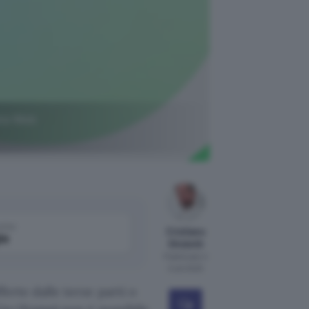
ata Web
come
Cristiano
le
Ghidotti
Pubblicato il
2 set 2020
ferte dalle terze parti o