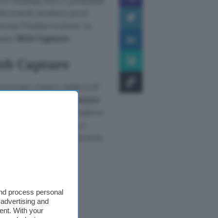
n+Stamp) non è possibile
Microsoft sembra però
onia l’indiscrezione in
mata
Web Capture
.
Web Capture
uttosto chiaro dalla GIF
u principale del
browser
re poi l’area da includere
ervarne l’anteprima e
li appunti oppure salvarla
r.com/yEtWJq9cMe
and process personal
ptember 1, 2020
 advertising and
ent. With your