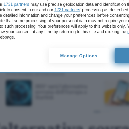
L’impressione è che si possa assistere, nel prossi
ur
1731 partners
may use precise geolocation data and identification 
ick to consent to our and our
1731 partners
’ processing as described 
riassetto dell’ecosistema
telco in Italia. Da una par
detailed information and change your preferences before consenting
a un protagonista storico come Vodafone, dall’altra
te that some processing of your personal data may not require your 
che ormai punta apertamente all’
acquisizione di 
t to such processing. Your preferences will apply to this website only
aw your consent at any time by returning to this site and clicking the
annunciato di voler
lanciare l’offerta Premium
affi
webpage.
connettività, continuando dunque a essere presen
futuro.
Manage Options
Fonte:
MondoMobileWeb
TI POTREBBE INTERESSARE
IRIS² sarà l'alternativa
sovrana dell'Europa a
Starlink
l'alternativa sovr