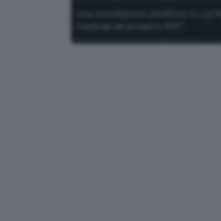
Una costellazione satellitare su cui f
roadmap del progetto IRIS².