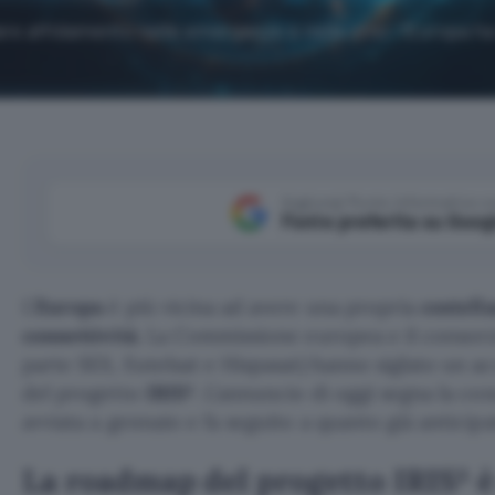
are affidamento nelle emergenze e nelle crisi: l'Europa ha
Aggiungi Punto Informatico 
Fonte preferita su Goog
L’
Europa
è più vicina ad avere una propria
costella
connettività
. La Commissione europea e il consor
parte SES, Eutelsat e Hispasat) hanno siglato un a
del progetto
IRIS²
. L’annuncio di oggi segna la con
avviata a gennaio e fa seguito a quanto già anticip
La roadmap del progetto IRIS² è 