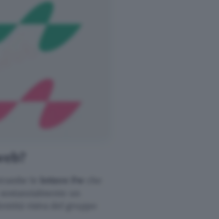
web?
ntrambe le
lettere Fw
che
è sostanzialmente un
entità visiva del gruppo