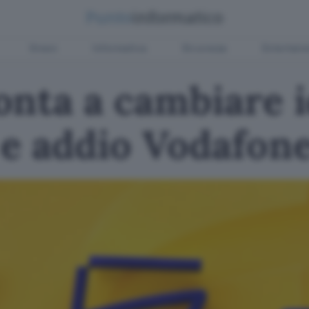
Green
Informatica
Sicurezza
Entertain
nta a cambiare i
 e addio Vodafon