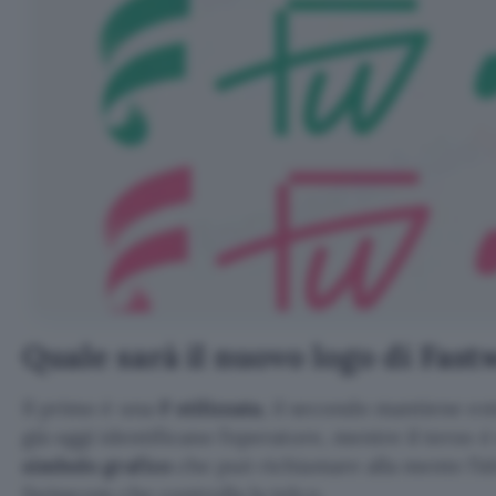
Quale sarà il nuovo logo di Fast
Il primo è una
F stilizzata
, il secondo mantiene e
già oggi identificano l’operatore, mentre il terzo 
simbolo grafico
che può richiamare alla mente l’id
Swisscom che controlla la telco.