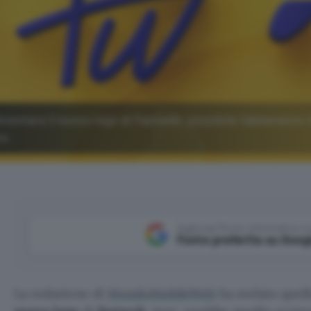
ventare il nuovo logo di Fastweb; possibile l'abbandono 
no.
Aggiungi Punto Informatico 
Fonte preferita su Goog
La redazione di
MondoMobileWeb
ha svelato quell