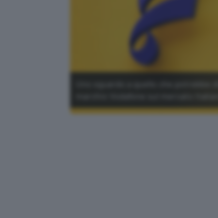
Uno sguardo a quello che potrebbe di
marchio Vodafone sul mercato italia