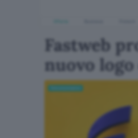
Offerte
Business
Fintech
Fastweb pro
nuovo logo
Telecomunicazioni