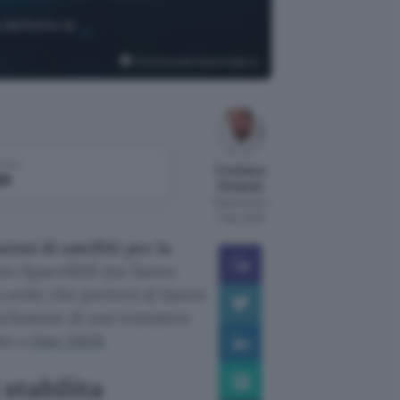
 definito la
The European Space Agency
come
Cristiano
le
Ghidotti
Pubblicato il
7 ago 2026
zioni di satelliti per la
zio SpaceRISE (ne fanno
ccordo che porterà al lancio
clusione di una trattativa
ato a
fine 2024
.
stabilita