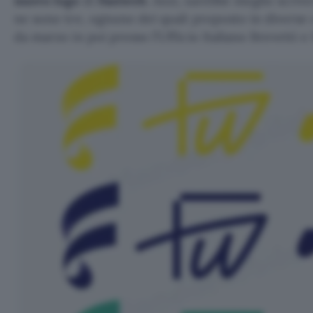
nuovo logo
di
Fastweb
. Anzi, sarebbe meglio scriv
ne sono tre, ognuno dei quali proposto in diverse c
da marzo in poi presso l’Ufficio Italiano Brevetti e