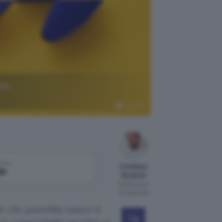
del
ChatGPT
come
Cristiano
le
Ghidotti
Pubblicato il
12 mag 2026
o che potrebbe essere il