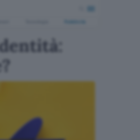
ment
Tecnologia
Pubblicità
dentità:
e?