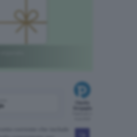
o stipendio
come
Claudia
le
Sinigaglia
Pubblicato il
5 set 2023
conto corrente che include