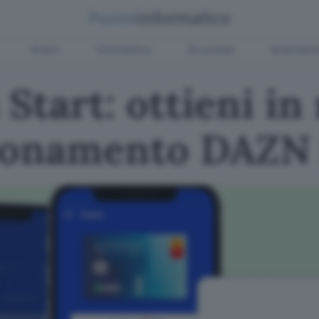
Green
Informatica
Sicurezza
Entertain
Start: ottieni in
bonamento DAZN