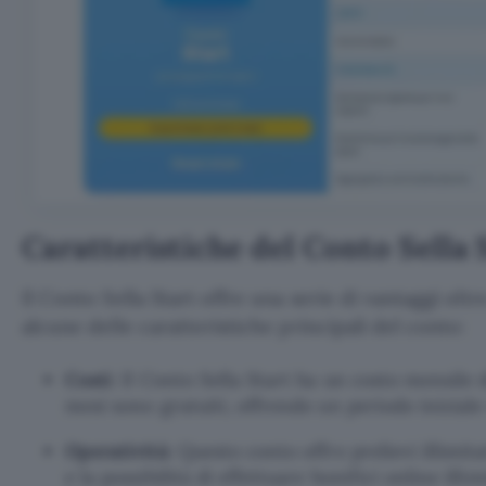
Caratteristiche del Conto Sella 
Il Conto Sella Start offre una serie di vantaggi oltr
alcune delle caratteristiche principali del conto:
Costi
: Il Conto Sella Start ha un costo mensile d
mesi sono gratuiti, offrendo un periodo iniziale
Operatività
: Questo conto offre prelievi illimita
e la possibilità di effettuare bonifici online illimi