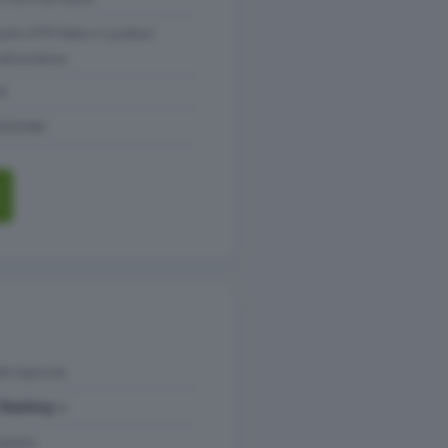
ratis ATM Sella e 4 prelievi
altra banca
S
ESSUNO
it Agricole
 Banking:
si
:
gratis