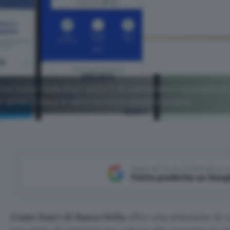
line Conto Sella Start entro il 30 settembre e accredita l
ala i primi 2 mesi di abbonamento DAZN Standard.
Aggiungi Punto Informatico 
Fonte preferita su Goog
Conto Start di Banca Sella
offre una soluzione di 