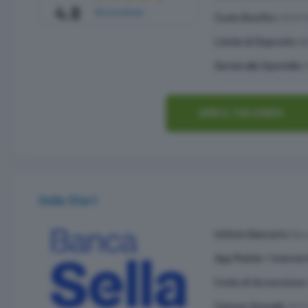
4.8
Recensione
Costo Bonifici:
GRATI
Limite di Deposito:
N
Servizi allo Sportello:
APRI IL TUO CONTO
Sella Start
Istituto Bancario:
Ban
App Mobile / Internet
Costo di Accensione
Canone Annuale:
18 €