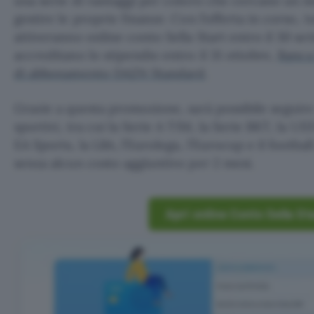
una serie di vantaggi per coloro che cercano un
gestire le proprie finanze. Con l’offerta in corso, tu
attiveranno online conto Sella Start entro il 30 s
accreditano lo stipendio entro il 31 ottobre,
Banca 
di abbonamento DAZN Standard
.
Grazie a questa promozione, sarà possibile seguire
sportivi, tra cui la Serie A TIM, la Serie BKT, la U
EA Sports, la LBA, l’Eurolega, l’Eurocup e il footba
senza alcun costo aggiuntivo per 2 mesi.
Apri online Conto Sella St