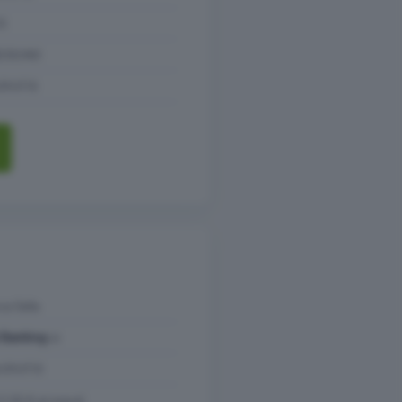
S
ESSUNO
GRATIS
ca Sella
 Banking:
sì
:
GRATIS
 (1,50 € al mese)