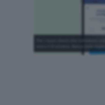
Per i nuovi clienti che richiedono on
entro il 31 ottobre, Banca Sella reg