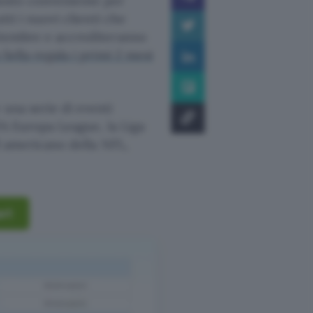
 modo conveniente per
tti i nuovi clienti che
ettembre e accrediteranno
Sella regala i primi 2 mesi
 una serie di eventi
EFA Europa League, la Liga
ll americano della NFL,
art