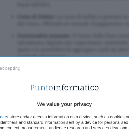
Paesi dell’EEA.
Carta di Debito
: La carta di debito è gratuita se
del conto, offrendo un metodo di pagamento c
Funzionalità avanzate
: Il Conto Sella Start in
salvadanaio digitale per risparmiare, statistiche
spese e la possibilità di aggregare conti da alt
controllo finanziario.
Opzione multicanale
 accepting
Banca Sella offre la possibilità di gestire il propri
attraverso l’app, l’internet banking o presso una de
Questa flessibilità permette di adattare l’utilizzo 
We value your privacy
personali di ciascuno.
tners
store and/or access information on a device, such as cookies 
App Sella: gestione semplice e veloce
identifiers and standard information sent by a device for personalised
 and content measurement, audience research and services developm