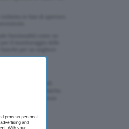
 richiesta in fase di apertura
onveniente.
clude funzionalità come un
 per il monitoraggio delle
re banche per un migliore
o conto in diversi modi:
lle 300 succursali fisiche.
del conto alle preferenze
and process personal
 advertising and
ent. With your