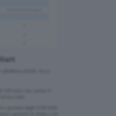
Start
e all’offerta DAZN. Ecco
i 1,50 euro, ma i primi 3
 senza costi.
ti e gratuiti dagli ATM Sella
tati e gratuiti in Italia e nei