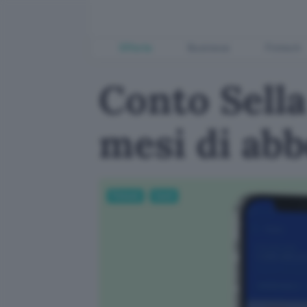
Offerte
Business
Fintech
Conto Sella 
mesi di ab
Fintech
Conti