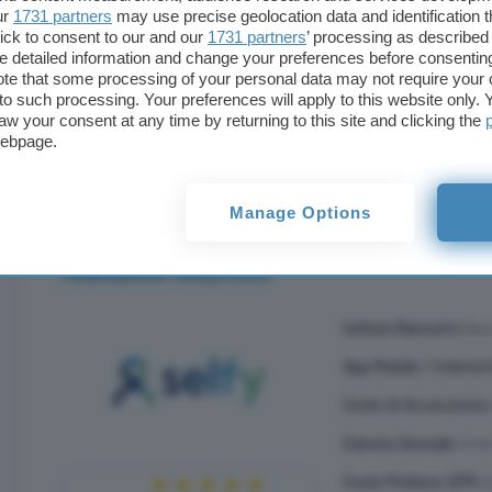
ur
1731 partners
may use precise geolocation data and identification 
Grazie ad App Sella è possibile per gestire il conto
ick to consent to our and our
1731 partners
’ processing as described 
ovunque ci si trovi direttamente dal proprio smar
detailed information and change your preferences before consenting
aggiornamenti in tempo reale sul saldo e i movimen
te that some processing of your personal data may not require your 
t to such processing. Your preferences will apply to this website only
permette di accedere ad una serie di strumenti pe
aw your consent at any time by returning to this site and clicking the
delle proprie finanze.
webpage.
Per conoscere l’offerta completa di Banca Sella cli
Manage Options
Mediolanum SelfyConto
Istituto Bancario:
Ban
App Mobile / Internet
Costo di Accensione
Canone Annuale:
Grat
Costo Prelievo ATM:
G