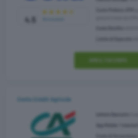
Costo Prelievo ATM:
g
4.5
gratuiti/mese da ATM 
Recensione
Costo Bonifici:
GRATI
Limite di Deposito:
N
APRI IL TUO CONTO
Conto Crédit Agricole
Istituto Bancario:
Créd
App Mobile / Internet
Costo di Accensione