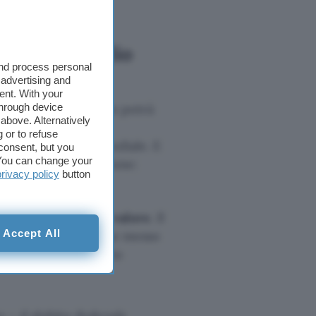
o: il consiglio
and process personal
 advertising and
ent. With your
through device
anti
“. In pratica, non potrà
above. Alternatively
 altre parole,
le
 or to refuse
risi economica mondiale. E
consent, but you
. You can change your
do per capitalizzazione:
privacy policy
button
e propria
riserva di valore
. Il
Accept All
anni è cresciuto e, se messo
di ripagare il proprio
a – il debito federale