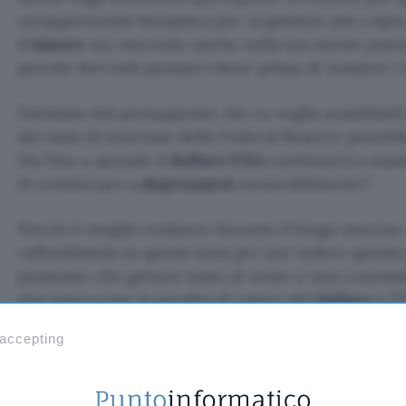
un’opportunità fantastica per acquistare più criptov
il
timore
sta vincendo anche nella tua mente potreb
perché dovresti pensarci bene prima di vendere i 
Partiamo dal presupposto che tu voglia scambiarli
dei tassi di interesse della Federal Reserve potre
Ma fino a quando il
dollaro USA
continuerà a mante
di cominciare a
deprezzarsi
inesorabilmente?
Perciò è meglio resistere durante il lungo inverno 
raffreddando in questi mesi per poi vedere quest
piuttosto che gettare tutto al vento e non conclud
due insuccessi: la perdita di valore del
dollaro
e l’
della crescita di
Bitcoin
in futuro.
 accepting
Vai al sito di Coinbase