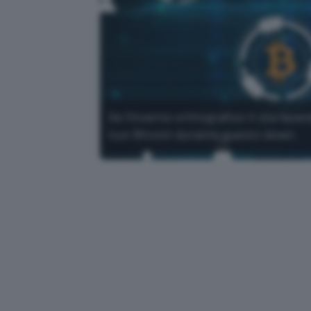
Se l'inverno crittografico ti sta fac
tuoi Bitcoin durante questo down.