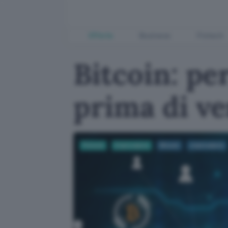
Offerte
Business
Fintech
Bitcoin: pe
prima di ve
Fintech
Criptovalute
Bitcoin
criptovalute