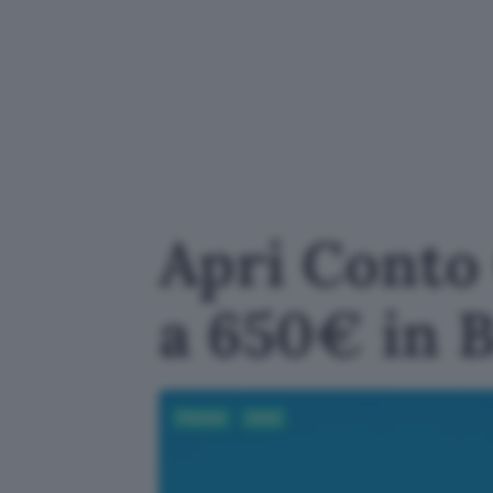
Apri Conto 
a 650€ in 
Fintech
Conti