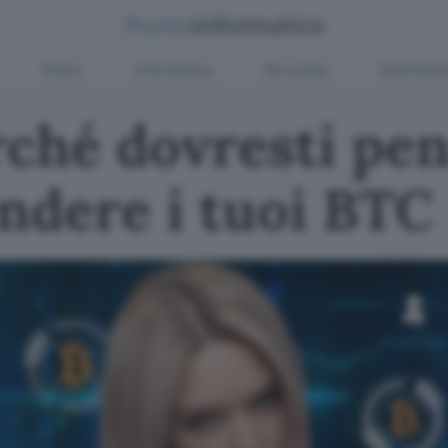
Green
Informatica
Sicurezza
Entertain
rché dovresti pe
ndere i tuoi BTC