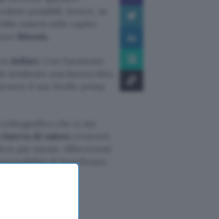
alute possibili. Invece, se
be esserti utile capire
tuoi
Bitcoin
.
 in
dollari
. Con l’aumento
bbe sembrare una buona idea.
nere il suo livello prima
crittografico che ci sta
a
riserva di valore
crescere,
ere più niente. Afferreresti
impossibilità di beneficiare