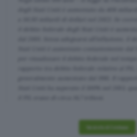
degli Stati Uniti è aumentato da 408 miliardi
a 30,93 miliardi di dollari nel 2022. Se corre
il debito federale degli Stati Uniti è aume
dal 2001. Senza adeguarsi all’inflazione, il d
Stati Uniti è aumentato costantemente dal 
per visualizzare il debito federale nel tempo
rapporto tra debito federale relativo al PIL
generalmente aumentato dal 1981. Il rappor
Stati Uniti ha superato il 100% nel 2013, qua
il PIL erano di circa 16,7 trilioni.
Vai al sito di Coinbase