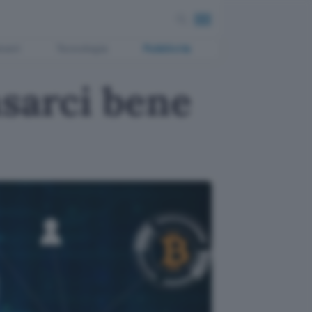
ment
Tecnologia
Pubblicità
nsarci bene