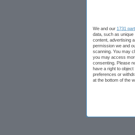
We and our
1731 par
data, such as unique 
content, advertising
permission we and o
scanning. You may cl
you may access more 
consenting. Please no
have a right to objec
preferences or withdr
at the bottom of the 