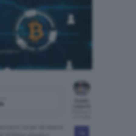
vendere i
come
Osvaldo
le
Lasperini
Pubblicato il
24 ott 2022
 incutere un po’ di timore
 gli HODLer questa è