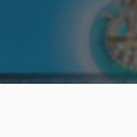
gratuito, per te fino a 650€ in Buoni Regalo Amazon: app
Aggiungi Punto Informatico 
Fonte preferita su Goog