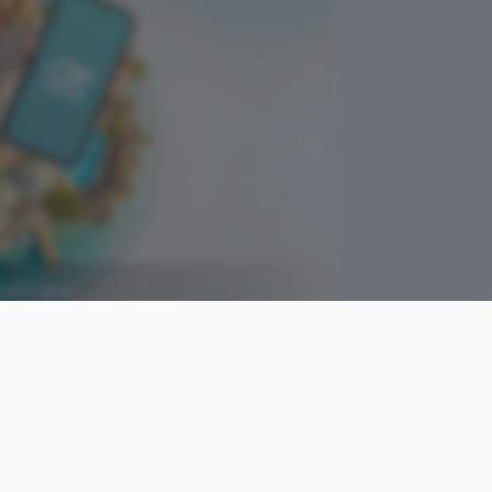
rofittane
Crédit Agricole
come
Osvaldo
le
Lasperini