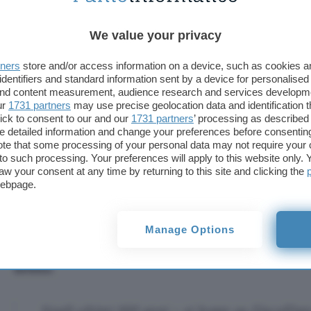
We value your privacy
Bitcoin ora non andrebbe vendut
tners
store and/or access information on a device, such as cookies 
degli esperti
identifiers and standard information sent by a device for personalised
 and content measurement, audience research and services developm
ur
1731 partners
may use precise geolocation data and identification 
Secondo gli esperti “
i giorni del dollaro sono cont
ick to consent to our and our
1731 partners
’ processing as described 
rimanere a lungo una riserva di valore mondiale. In
detailed information and change your preferences before consenting
criptovalute
potrebbero salvarti la vita
da questa c
te that some processing of your personal data may not require your 
t to such processing. Your preferences will apply to this website only
tra le criptovalute c’è la principale e prima al mon
aw your consent at any time by returning to this site and clicking the
Bitcoin
.
webpage.
La regina delle crypto si trasformerà in una vera 
Manage Options
debito nazionale degli Stati Uniti negli ultimi 100 
in relazione con il PIL, rivela la capacità del Paese 
debito
:
Negli ultimi 100 anni – si legge su FiscalDat