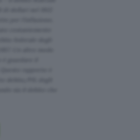
 di dollari nel 1922
tto per l’inflazione,
ntato costantemente
ebito federale degli
1957. Un altro modo
 è guardare il
. Questo rapporto è
to debito/PIL degli
ndo sia il debito che