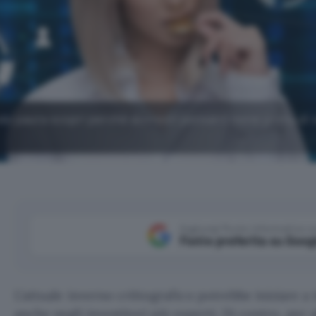
endo paura scopri perché dovresti pensarci bene prima di 
Aggiungi Punto Informatico 
Fonte preferita su Goog
L’attuale inverno crittografico potrebbe iniziare a
anche negli investitori più esperti. Di contro, per