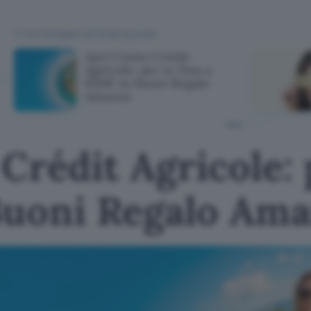
TI POTREBBE INTERESSARE
Apri Conto Crédit
Agricole: per te fino a
650€ in Buoni Regalo
Amazon
Crédit Agricole: 
Buoni Regalo Am