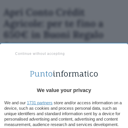
Apri Conto Crédit
Agricole: per te fino a
650€ in Buoni Regalo
Amazon
Continue without accepting
Apri Conto Crédit Agricole a canone gratuito, per te
fino a 650€ in Buoni Regalo Amazon: approfittane
prima che finisca la promozione.
We value your privacy
We and our
1731 partners
store and/or access information on a
device, such as cookies and process personal data, such as
unique identifiers and standard information sent by a device for
personalised advertising and content, advertising and content
measurement, audience research and services development.