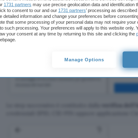
ur
1731 partners
may use precise geolocation data and identification 
ick to consent to our and our
1731 partners
’ processing as described 
detailed information and change your preferences before consenting
te that some processing of your personal data may not require your 
t to such processing. Your preferences will apply to this website only
aw your consent at any time by returning to this site and clicking the
webpage.
Manage Options
Lo step successivo è costituito dalla
verifica dell’
credenziali SPID, CIE+PIN oppure applicazione Ci