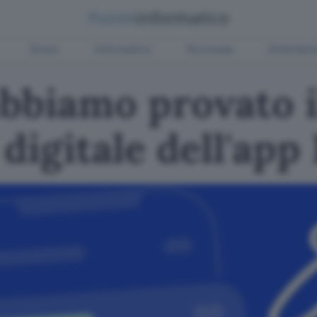
Green
Informatica
Sicurezza
Entertain
abbiamo provato i
digitale dell'app