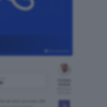
Punto Informatico
come
Cristiano
le
Ghidotti
Pubblicato il
23 ott 2024
ini ad aver accesso alla