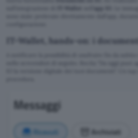
nuova funzionalità
Documenti su IO
, ho realizza
sull’integrazione di
IT-Wallet
nell’
app IO
. Le immag
sono state prelevate direttamente dall’app, durante
configurazione.
IT-Wallet, hands-on: i document
A notificare la possibilità di usufruire fin da subito
nello screenshot di seguito. Recita
Da oggi puoi a
IO la versione digitale dei tuoi documenti
. Un tap
procedura.