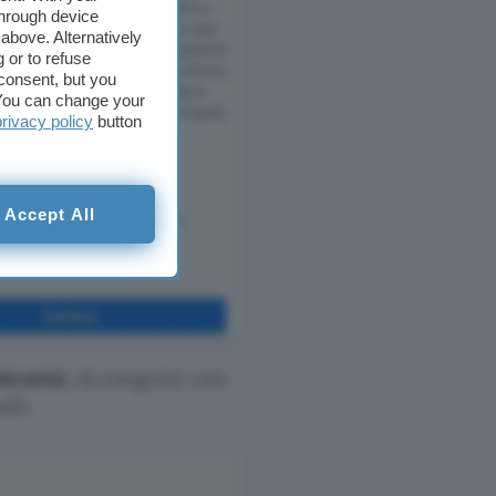
through device
above. Alternatively
 or to refuse
consent, but you
. You can change your
privacy policy
button
Accept All
identità
, da eseguire con
eID.