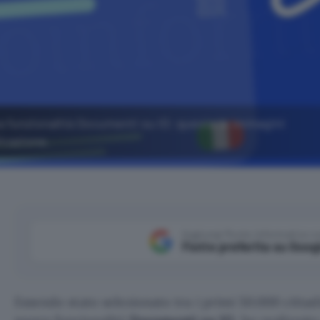
a funzionalità Documenti su IO: queste le immagini
licazione.
Aggiungi Punto Informatico 
Fonte preferita su Goog
Essendo stato selezionato tra i primi 50.000 cittad