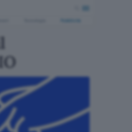
ment
Tecnologia
Pubblicità
l
 IO