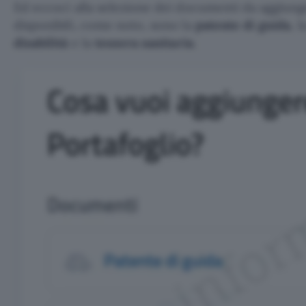
Ed eccoci alla selezione dei documenti da aggiunger
disponibili, come noto, sono la
patente di guida
, l
disabilità
e la
tessera sanitaria
.