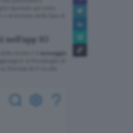
to una panoramica
ini riportate qui sotto
 e al termine della fase di
i nell’app IO
 della novità è il
messaggio
ggiungere al Portafoglio di
 su
dà il via alla
Inizia