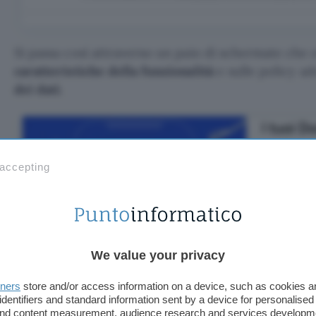
Si passa così attraverso un paio di schermate che 
caratteristiche della funzionalità
e sulle policy ad
dei dati
.
 accepting
We value your privacy
tners
store and/or access information on a device, such as cookies 
identifiers and standard information sent by a device for personalised
 and content measurement, audience research and services developm