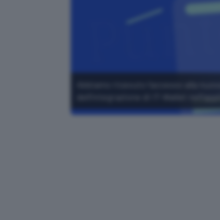
Abbiamo ricevuto l'accesso alla nuov
dell'integrazione di IT-Wallet nell'app