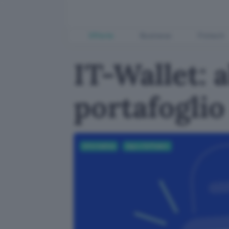
Offerte
Business
Fintech
IT-Wallet: 
portafoglio 
Informatica
App e Software