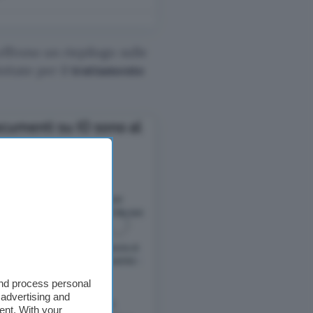
offrono un riepilogo sulle
ottate per il
trattamento
and process personal
 advertising and
ent. With your