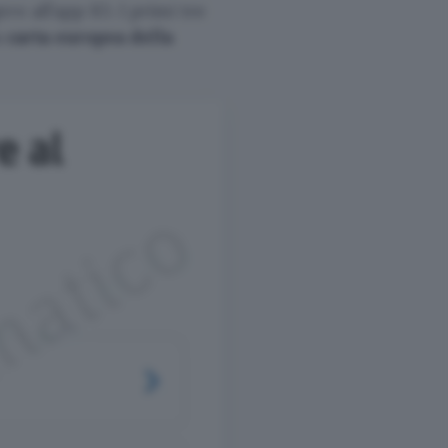
e all’app IO. I primi tre
a
carta europea della