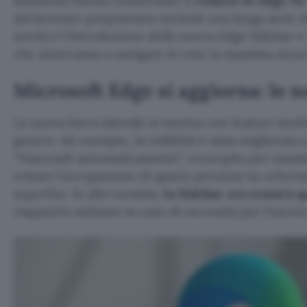
Redmond hanno confermato il
rilascio di Edge 111
del browser proprietario include una lunga serie d
novità è l’introduzione della nuova Edge Sidebar e
che aiuteranno a navigare in rete in massima sicu
Microsoft Edge si aggiorna: le n
La nuova barra laterale si mostra con feature inedit
genere. Ad esempio, la visibilità è stata migliorata 
“Nascondi automaticamente”, concepita per massim
evitare l’occupazione di spazio prezioso su scher
superflui. In altri termini,
la Sidebar ora svanirà q
riapparirà soltanto in caso di necessità per l’utente