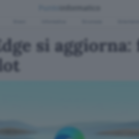
Green
Informatica
Sicurezza
Entertain
dge si aggiorna:
lot