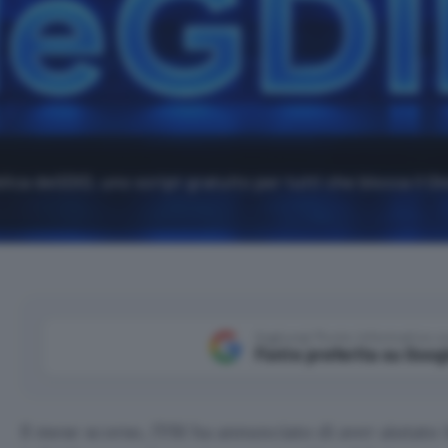
ica deGDID, uno script gratuito per tutti che blocca il Gl
Aggiungi Punto Informatico 
Fonte preferita su Goog
Il mese scorso, l’FBI ha annunciato di aver aiutato 