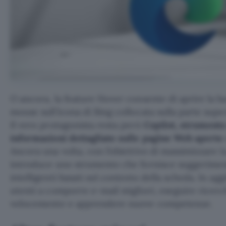
O ancora, la feature Hover consente di aprire la ba
mouse sull’icona di Bing collocata sulla parte sup
Il vero protagonista resta però
Copilot, strumento
informazioni dettagliate sulle pagine Web aperte
Ancora una volta, con l’obiettivo di massimizzare l
introduce uno strumento che fornisce suggerimen
intelligenti basati sul contesto della scheda. In agg
utenti a comporre e-mail migliori, eseguire ricer
velocemente e apprendere nuove competenze.