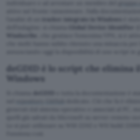
individuare e ad arrestare un membro del
gruppo 
attivo sul fronte ransomware. Dalla documentazio
l’analisi di un
tracker integrato in Windows
è stato
dell’indagine: si chiama
Global Device Identifier
(G
Windscribe
, che gestisce l’omonima VPN, si è attiv
che molti hanno subito ritenuto una minaccia per l
annunciando oggi la disponibilità di uno script in 
deGDID è lo script che elimina i
Windows
Si chiama
deGDID
e tutta la documentazione è sta
nel
repository GitHub
dedicato. Ciò che fa è elimin
generati dal sistema operativo e associati al PC, m
quelli già salvati da Microsoft su server remoto non
Lo si può utilizzare su W10 22H2 e W11 build 22000 
Funziona così.