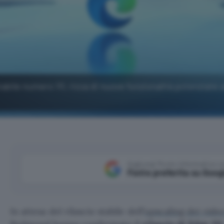
tabile numero 111, ricca di nuove funzionalità potenziate
Aggiungi Punto Informatico 
Fonte preferita su Goog
In attesa del rilascio stabile dell’
upscaling dei vide