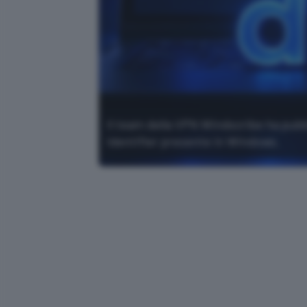
Il team della VPN Windscribe ha pubbl
Identifier presente in Windows.