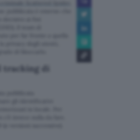
criminale Scattered Spider
,
ne pubblicata è emerso che
 decisivo ai fini
DID). Il team di
ato per far fronte a quella
a privacy degli utenti,
grado di bloccarlo.
l tracking di
ta pubblicata
are gli identificativi
emorizzati in locale. Per
 c’è invece nulla da fare.
(o versioni successive).