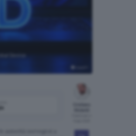
obal Device
ChatGPT
come
Cristiano
le
Ghidotti
Pubblicato il
6 ago 2026
le autorità norvegesi a