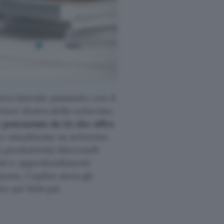
rra laterale passando con il
eriore destra dello schermo.
 potenziato da IA che offre
e visualizzate su schermo.
a produttività Microsoft
ti e approfondimenti
iunta, Copilot aiuta gli
che sul Web più