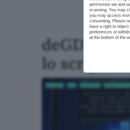
permission we and o
scanning. You may cl
you may access more 
consenting. Please no
have a right to objec
preferences or withdr
deGDID blo
at the bottom of the 
lo script 
Sicurezza
VPN
Informatica
Sistemi operati