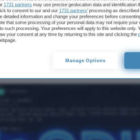
deGDID blocca il
ur
1731 partners
may use precise geolocation data and identification 
tracker di Windows, lo
ick to consent to our and our
1731 partners
’ processing as described 
script ferma GDID
detailed information and change your preferences before consenting
te that some processing of your personal data may not require your 
t to such processing. Your preferences will apply to this website only
aw your consent at any time by returning to this site and clicking the
cca il tracker di
webpage.
ferma GDID
Manage Options
vi