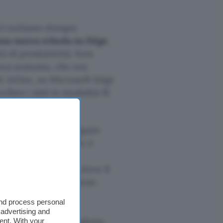
ori notiamo dunque
una nuova scheda su Edge
,
ti di produttività. Non
zza avanzata, che ora
 Infine, su Microsoft Edge
llare i dati in modalità IE
e
: è sufficiente eseguire
a elencate. Per farlo è
tra, recarsi sulle
su Microsoft Edge”, dove il
wnload e installazione.
and process personal
 advertising and
WPA MCP su Windows
ent. With your