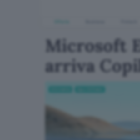
Offerte
Business
Fintech
Microsoft E
arriva Copi
Informatica
App e Software