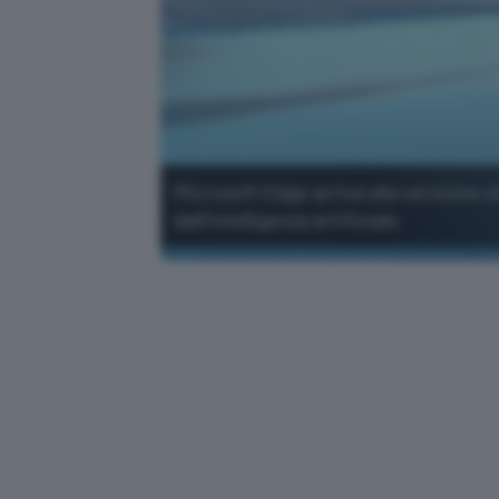
Microsoft Edge arriva alla versione s
dall'intelligenza artificiale.