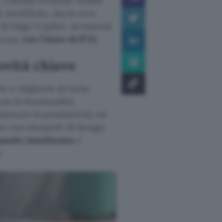
. L’ultima versione stabile
i modifiche, ma la vera
 di Edge Copilot, strumenti
rezza,
con l’aiuto dell’IA
.
ovità chiave
e e migliorie di vario
con la funzionalità
izzare la produttività ed
mo con elementi di design
uando inutilizzata
e
.