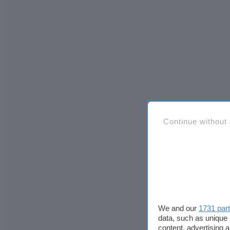
Continue without
We and our
1731 par
data, such as unique 
content, advertising