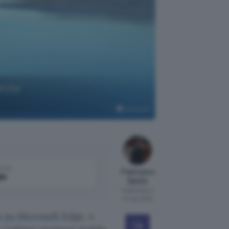
 anche
Microsoft
come
Francesco
le
Santin
Pubblicato il
14 mar 2023
o su Microsoft Edge
, a