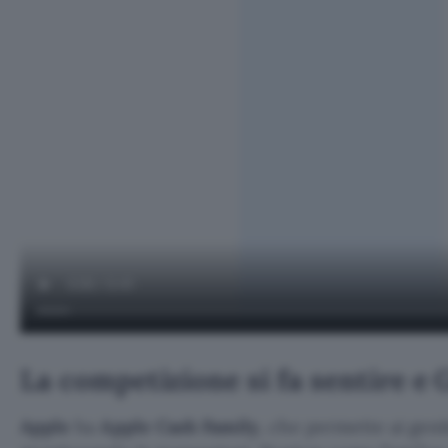
La competizione si fa sentire e
Apple
ha
Apple Cash Family
, che permette ai genit