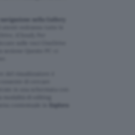
 navigazione nella Gallery
i utenti vedranno tutte le
rive, iCloud). Per
liccare sulle voci OneDrive
la sezione Questo PC ci
er.
e del visualizzatore è
consente di cercare
strate in una schermata con
a modalità di editing
menu contestuale in
Esplora