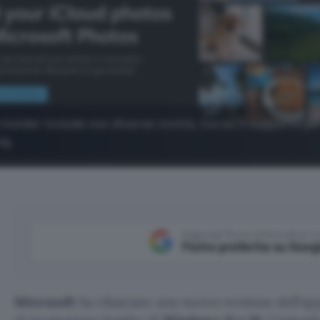
Insider include con diverse novità, tra cui il supporto pe
ng.
Aggiungi Punto Informatico 
Fonte preferita su Goog
Microsoft
ha rilasciato una nuova versione dell’a