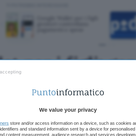
TI POTREBBE INTERESSARE
Google Wallet per i figli:
genitori controllano
pagamenti e spese
t per i figli: gen
 accepting
o pagamenti e sp
We value your privacy
tners
store and/or access information on a device, such as cookies 
identifiers and standard information sent by a device for personalised
 and content measurement, audience research and services developm