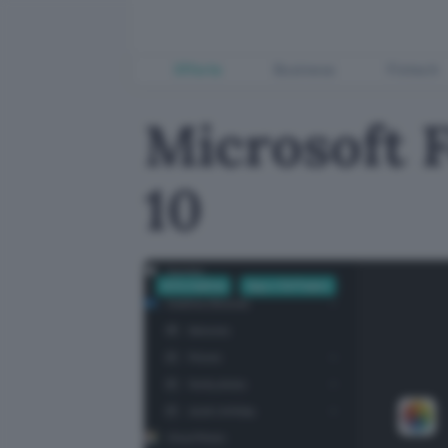
Offerte
Business
Fintech
Microsoft F
10
Informatica
App e Software