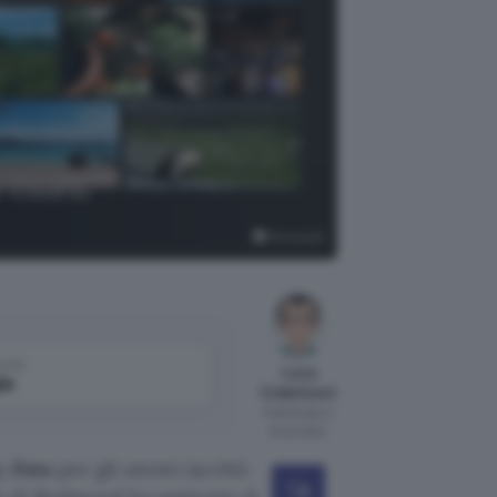
r iCloud su
Microsoft
come
Luca
le
Colantuoni
Pubblicato il
9 set 2024
pp
Foto
per gli utenti iscritti