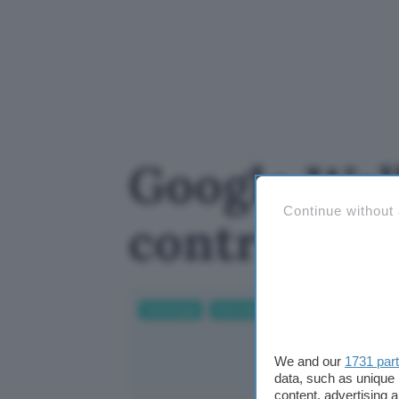
Google Walle
Continue without
controllan
Tecnologia
Informatica
App e Software
We and our
1731 par
data, such as unique 
content, advertising