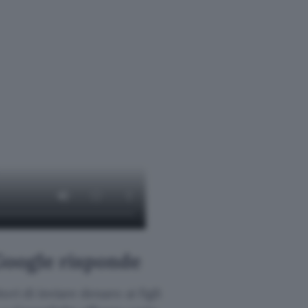
 Google risponde
ori di inviare denaro ai figli