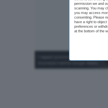
permission we and o
scanning. You may cl
you may access more 
consenting. Please no
have a right to objec
preferences or withdr
at the bottom of the 
I ragazzi possono pagare con smartp
sicurezza tramite Google Wallet.