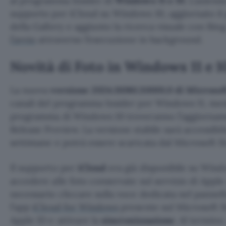
al programma Insider di
Windows 11 e 10
. L’azien
supporto per iCloud su Windows 10, aggiornato il 
della Gallery e aggiunto la ricerca visuale con Bing
l’avvio
attraverso l’esecuzione in background.
Novità di Foto in Windows 11 e 1
La nuova
versione 2024.11080.30001.0 di Microsof
canali del programma Insider per Windows 11, mentre
programma di Windows 10 troveranno l’aggiorname
Release Preview. La versione stabile sarà accessibil
settimane e potrà essere scaricata dal Microsoft S
Il supporto per
iCloud
era già disponibile su Windo
accedere alle foto conservate sul servizio di App
necessario cliccare sulla voce dedicata nel pannell
l’app
iCloud for Windows
presente sul Microsoft St
Apple ID e attivare la
sincronizzazione
. Al termine