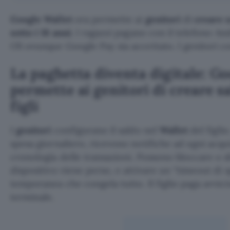
Google Wallet
ora permette ai
genitori
di
creare u
sotto i 18 anni
. I ragazzi pagano con il telefono A
OS ovunque Google Pay sia accettato. I genitori co
La paghetta diventa digitale: Go
permette ai genitori di creare sa
figli
I
genitori
configurano il saldo nel
Wallet
del figli
spesa giornaliero, ricevono notifiche ad ogni acqu
cronologia delle transazioni. Possono bloccare o sb
dispositivo viene perso, e attivare un “timeout di 
temporanea che congela tutto. Il figlio paga avvici
terminale.