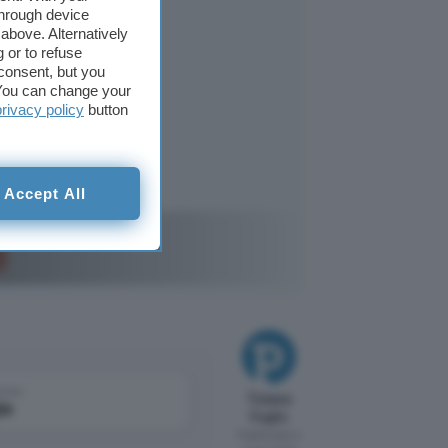
through device
above. Alternatively
 or to refuse
consent, but you
. You can change your
privacy policy
button
Accept All
cquisti e
come
Tiziana
le
Foglio
Pubblicato il