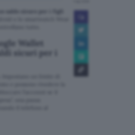
7 ago 2026
n saldo sicuro per i figli
ndroid o lo smartwatch Wear
ntrollano tutto.
ogle Wallet
ldi sicuri per i
o. Impostano un limite di
isto e possono rivedere la
loccare l’account se il
spesa”, una pausa
nando il telefono al