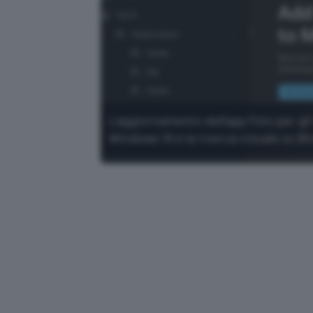
L'aggiornamento dell'app Foto per gli 
Windows 10 e la ricerca visuale su Bi