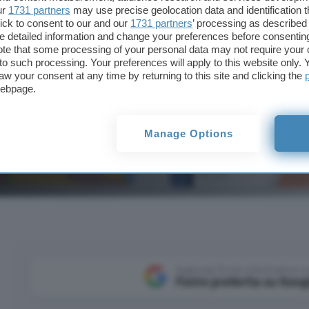
ur
1731 partners
may use precise geolocation data and identification 
ick to consent to our and our
1731 partners
’ processing as described 
detailed information and change your preferences before consenting
te that some processing of your personal data may not require your 
t to such processing. Your preferences will apply to this website only
aw your consent at any time by returning to this site and clicking the
webpage.
Manage Options
hone o smartwatch mentre i genitori gestiscono saldo, a
Aggiungi Punto Informatico 
Fonte preferita su Goog