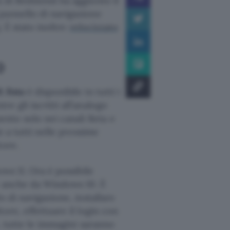
da di Redmond ha aggiunto il
pannello di navigazione
. È stato inoltre
velocizzato
0
t Foto
è disponibile in tutti i
 gli iscritti all’analogo
nto solo nei canali Beta e
e a tutti nelle prossime
tore.
ws 11. Ora è possibile
le anche da Windows 10. È
o di navigazione, installare
ore, effettuare il login con
, tutte le immagini saranno