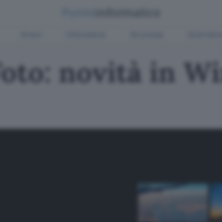
Green
Informatica
Sicurezza
Entertain
oto: novità in W