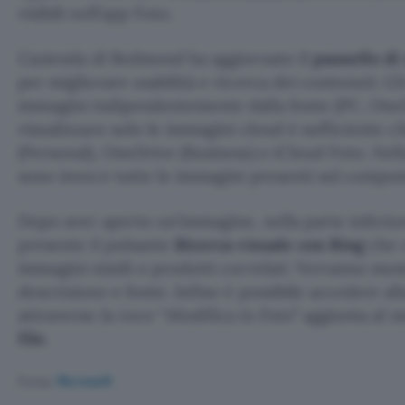
visibili nell’app Foto.
L’azienda di Redmond ha aggiornato il
pannello di
per migliorare usabilità e ricerca dei contenuti. Gl
immagini indipendentemente dalla fonte (PC, OneD
visualizzare solo le immagini cloud è sufficiente c
(Personal), OneDrive (Business) o iCloud Foto. Nel
sono invece tutte le immagini presenti sul comput
Dopo aver aperto un’immagine, nella parte inferior
presente il pulsante
Ricerca visuale con Bing
che 
immagini simili o prodotti correlati. Verranno mo
descrizione e fonte. Infine è possibile accedere all
attraverso la voce “
Modifica in Foto
” aggiunta al 
file
.
Fonte:
Microsoft