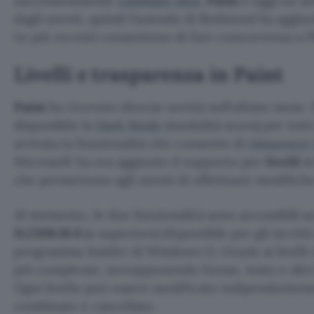
successivamente
cambiato idea
.
Paint
è oggi un s
dagli utenti, quindi l’azienda di Redmond ha aggiu
Le più recenti consentono di fare concorrenza a 
Livelli e trasparenza in Paint
Paint
ha ricevuto diverse novità nell’ultimo mese.
disponibile la
Dark Mode
(modalità scura) per tutti.
arrivata la funzionalità che consente di
rimuovere 
Microsoft ha ora aggiunto il supporto per
livelli 
che permettono agli utenti di effettuare modifich
Al momento, le due funzionalità sono accessibili s
11.2308.18.0
(o superiore) disponibile per gli iscritt
programma Insider di Windows 11. Grazie ai livelli
più complesse, sovrapponendo forme, testo e altri 
Ogni livello può essere modificato indipendenteme
combinato e cancellato.