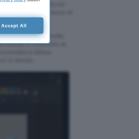
lsante
Layers
(Livelli) che
li. Il pulsante + permette di
massimo).
Accept All
ndo c’è un singolo livello,
ncellando il contenuto su
unzionalità si abbina
re lo sfondo.