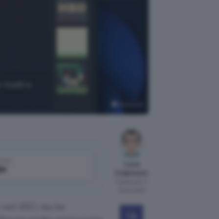
livelli e
Microsoft
come
Luca
le
Colantuoni
Pubblicato il
19 set 2023
 nel 2017, ma ha