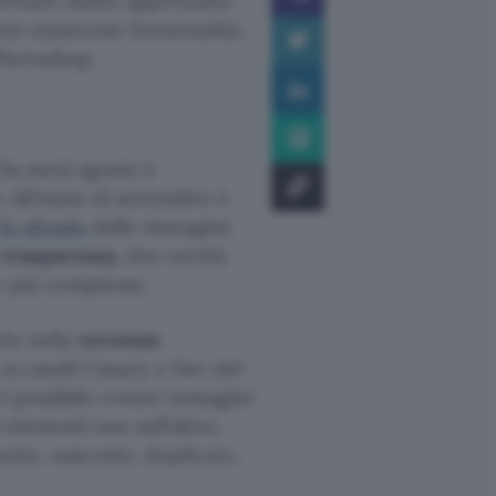
oftware molto apprezzato
nto numerose funzionalità.
Photoshop.
 Da metà agosto è
 All’inizio di settembre è
lo sfondo
dalle immagini.
e trasparenza
, due novità
e più complesse.
olo nella
versione
i ai canali Canary e Dev del
 è possibile creare immagini
elementi uno sull’altro.
nte, nascosto, duplicato,