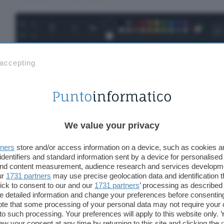
 accepting
We value your privacy
tners
store and/or access information on a device, such as cookies 
identifiers and standard information sent by a device for personalised
 and content measurement, audience research and services developm
ur
1731 partners
may use precise geolocation data and identification 
ick to consent to our and our
1731 partners
’ processing as described 
detailed information and change your preferences before consenting
te that some processing of your personal data may not require your 
t to such processing. Your preferences will apply to this website only
aw your consent at any time by returning to this site and clicking the