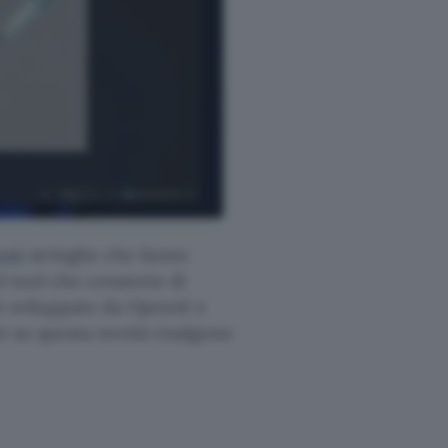
nti
stringhe che fanno
del tool che consente di
A sviluppato da OpenAI e
i su questa novità risalgono