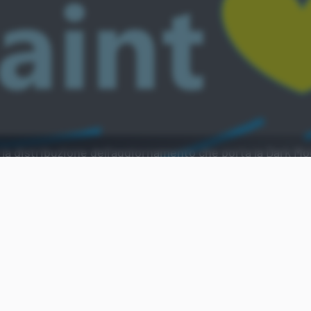
ia la distribuzione dell'aggiornamento che porta la Dark M
Aggiungi Punto Informatico 
Fonte preferita su Goog