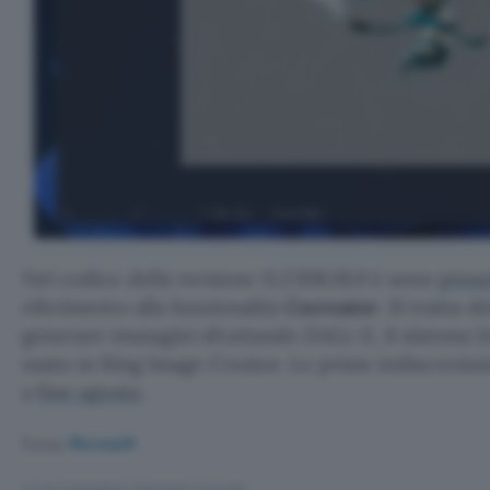
Nel codice della versione 11.2308.18.0 è sono
prese
riferimento alla funzionalità
Cocreator
. Si tratta 
generare immagini sfruttando DALL-E, il sistema I
usato in Bing Image Creator. Le prime indiscrezion
a
fine agosto
.
Fonte:
Microsoft