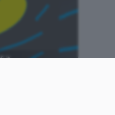
ode su
come
Cristiano
le
Ghidotti
Pubblicato il
18 ago 2023