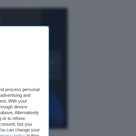
and process personal
 advertising and
ent. With your
through device
above. Alternatively
 or to refuse
consent, but you
. You can change your
privacy policy
button