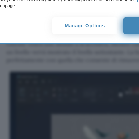
Nella barra degli strumenti è presente il nuovo pu
webpage.
apre un pannello laterale con le anteprime dei livel
aggiungere un altro livello (non è noto il numero 
Manage Options
Paint supporta inoltre i
file PNG trasparenti
. Qua
l’utente vedrà uno sfondo a scacchiera, mentre ca
un livello verrà mostrato il livello sottostante. La f
perfettamente con quella che consente di rimuove