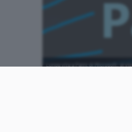
Lunga vita a Paint di Microsoft: al v
Windows 11, per tutti gli utenti.