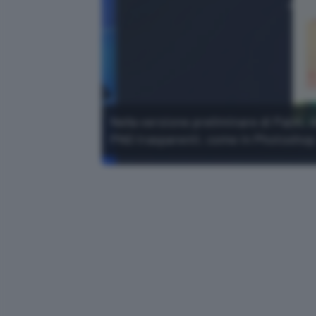
Nella versione preliminare di Paint, di
PNG trasparenti, come in Photoshop