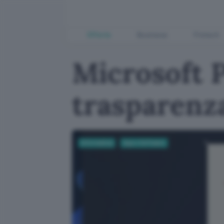
Offerte
Business
Fintech
Microsoft P
trasparenz
Informatica
App e Software