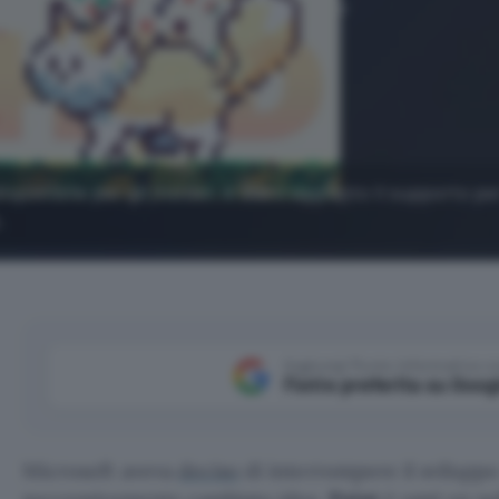
sponibile per gli Insider, è stato aggiunto il supporto per 
.
Aggiungi Punto Informatico 
Fonte preferita su Goog
Microsoft aveva
deciso
di interrompere il sviluppo