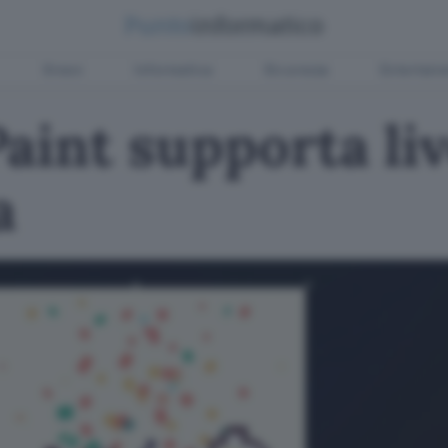
Green
Informatica
Sicurezza
Entertain
aint supporta live
a