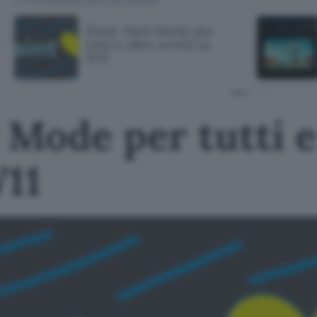
TI POTREBBE INTERESSARE
Paint: Dark Mode per
tutti e altre novità su
W11
 Mode per tutti e
W11