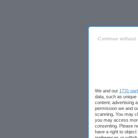
Continue without
We and our
1731 par
data, such as unique 
content, advertising
permission we and o
scanning. You may cl
you may access more 
consenting. Please no
have a right to objec
preferences or withdr