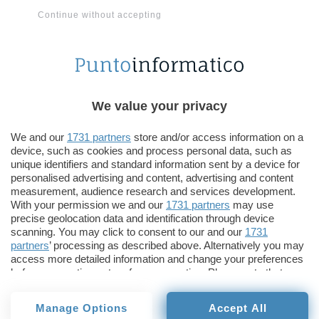
cadetto e tante altre novità.
Continue without accepting
We value your privacy
We and our
1731 partners
store and/or access information on a
device, such as cookies and process personal data, such as
unique identifiers and standard information sent by a device for
Informatica
App e Software
Entertainment
Videogame
personalised advertising and content, advertising and content
ChatGPT
measurement, audience research and services development.
With your permission we and our
1731 partners
may use
precise geolocation data and identification through device
scanning. You may click to consent to our and our
1731
partners
’ processing as described above. Alternatively you may
Aggiungi Punto Informatico come
access more detailed information and change your preferences
Fonte preferita su Google
before consenting or to refuse consenting. Please note that
some processing of your personal data may not require your
consent, but you have a right to object to such processing. Your
Manage Options
Accept All
preferences will apply to this website only. You can change