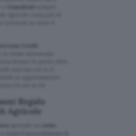
o e
Consulenti
sempre
dit Agricole conta più di
ri presenti su tutto il
corrente Crédit
he in totale autonomia
invia denaro in pochi click.
ando non hai con te il
ichiedi un appuntamento
tenza 24 ore su 24.
uoni Regalo
t Agricole
azon
aprendo un
conto
 e inizia il procedimento di