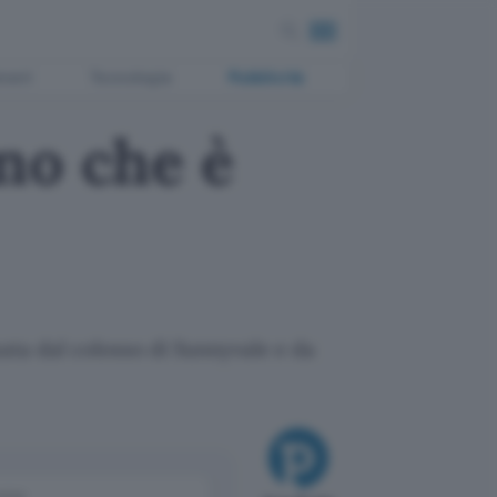
ment
Tecnologia
Pubblicità
no che è
mata dal colosso di Sunnyvale e da
come