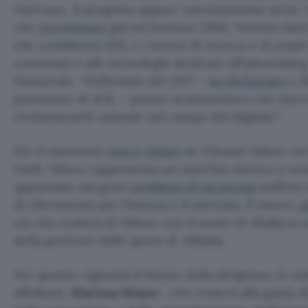
riservare, il progetto appare estremamente serio: i
che
circolavano
già nel lontano 2010, Verizon darà 
che combinerà AOL e i servizi di ricerca e di email
contenuti e alle tecnologie dedicate all’advertising
Sunnyvale. “Nell’estate del 2017 –
ha dichiarato
a
B
portavoce di AOL – potete scommettere che lance
rivoluzionarie aziende nel campo del digitale”.
Per il momento
non è chiaro
se il brand Yahoo ver
Oath: Yahoo rappresenta un marchio storico e non
appannato dai gravi
problemi di sicurezza
sofferti
di riferimento per l’utenza e il mercato. È invece
g
ciò che resterà di Yahoo: con il nome di Altaba si 
della gestione delle quote di Alibaba.
Per quanto riguarda il futuro della dirigenza, le i
affollarsi:
Marissa Mayer
, che resterà alla guida