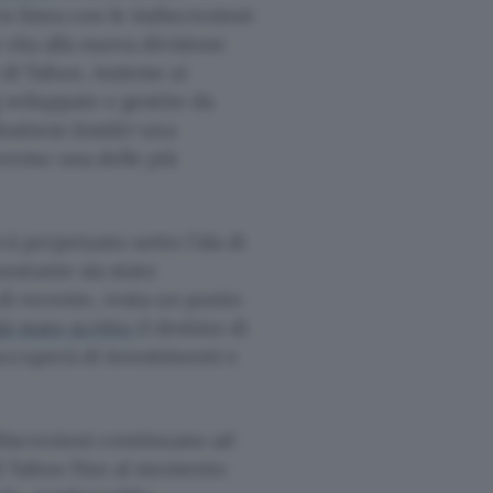
n linea con le indiscrezioni
vita alla nuova divisione
 di Yahoo, insieme ai
 sviluppate e gestite da
usiness Insider
una
remo una delle più
rà perpetuato sotto l’ala di
ostante sia stato
 di recente, resta un punto
ià stato scritto
il destino di
occuperà di investimenti e
ndiscrezioni continuano ad
 di Yahoo fino al momento