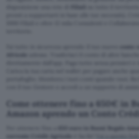
disposizione una rete di
Filiali
su tutto il territori
pronti a supportarti in base alle tue necessità. Cré
1000 Filiali e oltre 12 mila Consulenti e Collaborato
territorio.
Fai tutto in sicurezza aprendo il tuo nuovo
conto 
Africole
adesso. Trasferisci il conto di altre banc
direttamente dall’app. Paga tutto senza pensieri e 
Carica la tua carta nel wallet per pagare anche qu
portafoglio. Monitora i tuoi conti quando vuoi. R
con il tuo Gestore o accedi a un supporto di assis
Come ottenere fino a 650€ in B
Amazon aprendo un Conto Crédi
Per ottenere fino a
650 euro in Buoni Regalo Am
corrente Crédit Agricole
è facile!
Vai a questo link