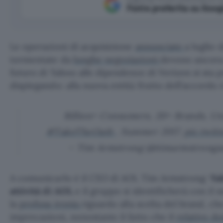
Fonte preferita su Goog
Le operazioni di acquisizione
annunciate
a luglio 
tormentate da
lunghe negoziazioni
devono ancora 
futuro di Yahoo alle dipendenze di Verizon si sta
dispiegando: alla nuova entità frutto dell’accordo
Billion+ Consumers, 20+ Brands, U
#TakeTheOath
. Summer 2017.
pic.twi
– Tim Armstrong (@timarmstronga
A comunicarlo è il CEO di AOL Tim Armstrong:
Ya
attività di AOL
e il gruppo si identificherà con il
la
profusa
ironia
riguardo alla scelta del brand, ch
imprecazioni, nonostante il fatto che il
relativo d