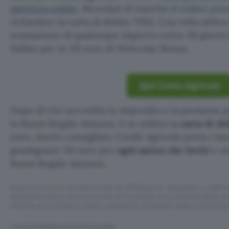
apertura online
. Ricordati di inserire il codice pr
richiedere la carta di debito VISA. Una volta attiv
transazione di qualunque importo entro 30 giorni d
Subito per te 50 euro di Welcome Bonus.
Apri Conto Agricole
Dopo di ché accredita lo stipendio o la pensione p
in Buoni Regalo Amazon. E se utilizzi la
carta di d
euro. Anche consigliare Crédit Agricole porta i suo
guadagnare 50 euro per
ogni amico che inviti
e ot
Buoni Regalo Amazon.
Questo articolo contiene link di affiliazione: acquisti o ordini e
permetteranno al nostro sito di ricevere una commissione ne
offerte potrebbero subire variazioni di prezzo dopo la pubbli
TI POTREBBE INTERESSARE