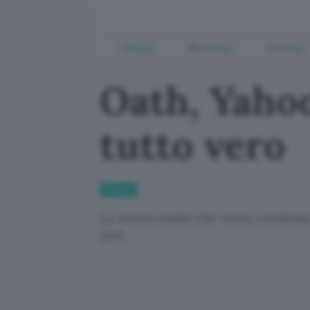
Offerte
Business
Fintech
Oath, Yahoo
tutto vero
Fintech
La nuova entità che verrà costituita
AOL