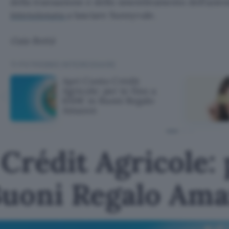
della transazione e dello smembramento dell’azie
intenzionata
a lasciare Sunnyvale.
Gaia Bottà
TI POTREBBE INTERESSARE
Apri Conto Crédit
Agricole: per te fino a
650€ in Buoni Regalo
Amazon
Crédit Agricole: 
Buoni Regalo Am