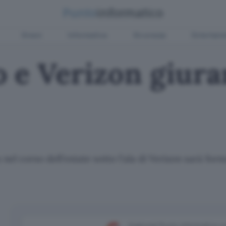
Green
Informatica
Sicurezza
Entertain
 e Verizon giura
 nel corso dell'estate sotto l'ala di Verizon sarà for
Aggiungi Punto Informatico 