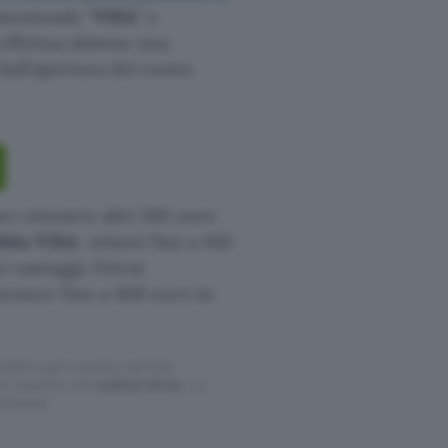
omozionale “
VISA
” e
a effettua almeno una
all’apertura del conto.
er ottenere altri 100 euro
ebito VISA
ottieni fino a 100
i vantaggi. Potrai
tenere fino a 400 euro in
ffettuati tramite tali link
l rispetto del
codice etico
. Le
cazione.