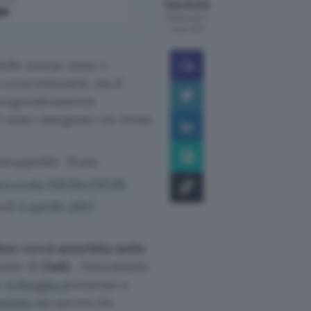
Gaia Bottà
le
Pubblicato il
4 apr 2017
dello scorso anno e
concretizzarsi, ma il
 progressivamente
 è stato assegnato un nome.
nstoppable Team.
tter.com/tM3Ac1Wi36
ol)
3 aprile 2017
hoo verrà assorbita nelle
 nome di
Oath
. Nonostante
e
echeggia
promesse e
ominio
sia ancora da