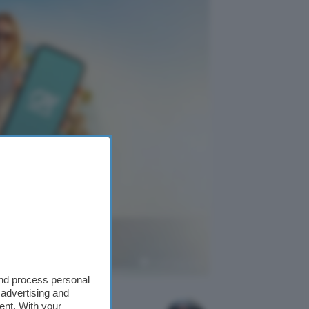
rofittane
Crédit Agricole
and process personal
 advertising and
ent. With your