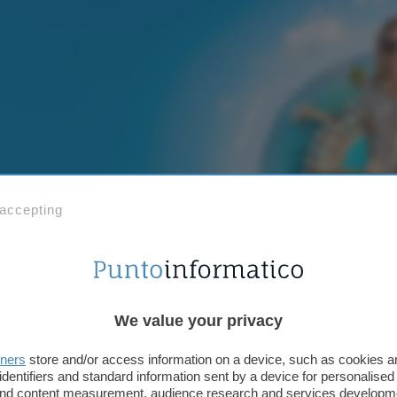
 accepting
gratuito, per te fino a 650€ in Buoni Regalo Amazon: app
We value your privacy
tners
store and/or access information on a device, such as cookies 
identifiers and standard information sent by a device for personalised
 and content measurement, audience research and services developm