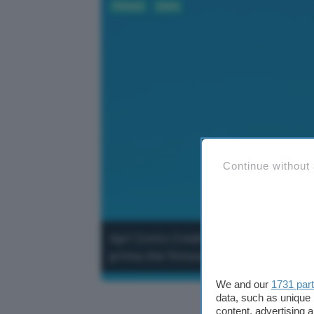
Fintech
Conti
Continue without
Apri Conto Crédit Agricole a canone 
prima che finisca la promozione.
We and our
1731 par
data, such as unique 
content, advertising