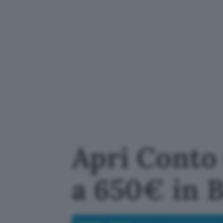
Apri Conto 
a 650€ in 