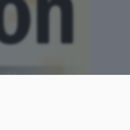
 vedi le
come
Giacomo
le
Dotta