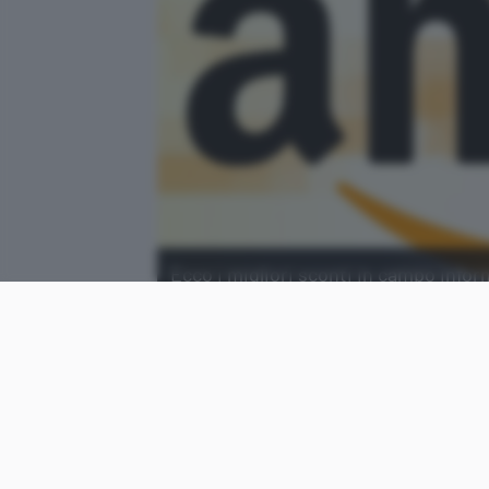
Ecco i migliori sconti in campo info
migliori offerte in scadenza.