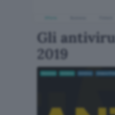
Offerte
Business
Fintech
Gli antivir
2019
Sicurezza
Antivirus
Antivirus
Amazon Pri