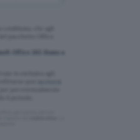
 combinata, che agli
 del pacchetto Office.
soft Office 365 Home a
ate in esclusiva agli
rofittarne può
iscriversi
 per poi eventualmente
a il periodo.
ffettuati tramite tali link
l rispetto del
codice etico
. Le
cazione.