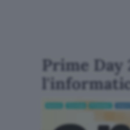
Prime Day 
l'informati
Business
Tecnologia
PC Hardware
Amazon 