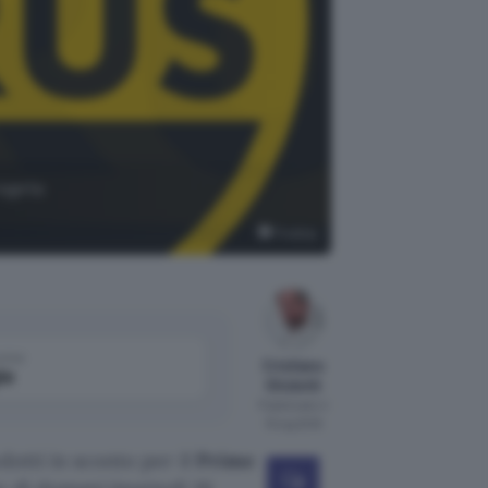
roprio
Pixabay
come
Cristiano
le
Ghidotti
Pubblicato il
15 lug 2019
dotti in sconto per il
Prime