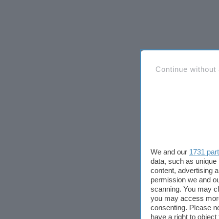
Continue without
We and our
1731 par
data, such as unique 
content, advertising
permission we and o
scanning. You may cl
you may access more 
consenting. Please no
have a right to objec