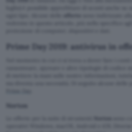
Day 2019
di Amazon. Da oggi e fino alla mezzanott
luglio) è possibile approfittare di sconti anche su
ogni tipo. Alcune delle
offerte
sono indirizzate all
vedremo in questo articolo, più nello specifico ag
protezione di computer, dispositivi e dati.
Prime Day 2019: antivirus in off
Nel momento in cui ci si trova a dover fare i cont
ransomware, spyware e altre tipologie di codice m
di mettere la mani sulle nostre informazioni, tutel
ma diventa una necessità. Di seguito alcune delle 
Prime Day
.
Norton
Le offerte per la suite di strumenti
Norton
sono com
operativi Windows, macOS, Android e iOS. Diverse