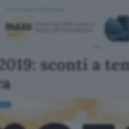
TI POTREBBE INTERESSARE
Prime Day 2019: sconti a
tempo per l'informatica
2019: sconti a te
ca
Prime