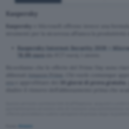
Kaspersky
Kaspersky
e Microsoft offrono invece una formula
strumenti per la sicurezza affianca la produttività
Kaspersky Internet Security 2019 + Micro
78,99 euro
(da 97,77 euro), 1 utente.
Ricordiamo che le offerte del Prime Day sono riserv
abbonati
Amazon Prime
. Chi vuole comunque app
ora
e approfittare dei
30 giorni di prova gratuita
,
disdire il rinnovo dell’abbonamento prima che scad
Questo articolo contiene link di affiliazione: acquisti o ordini e
permetteranno al nostro sito di ricevere una commissione ne
offerte potrebbero subire variazioni di prezzo dopo la pubbli
Fonte:
Amazon