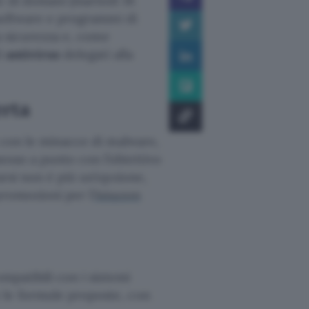
e di domani (martedì 16
 software e programmi di
a sicurezza e, come
li
antivirus
delegati alla
erta
i con le minacce di malware,
esso a punto con l’obiettivo
arsi non è più un’opzione,
promozioni per l’
Amazon
patibili con i sistemi
 le formule proposte, con