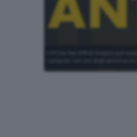
Il Prime Day 2019 di Amazon può esse
computer con uno degli antivirus in o