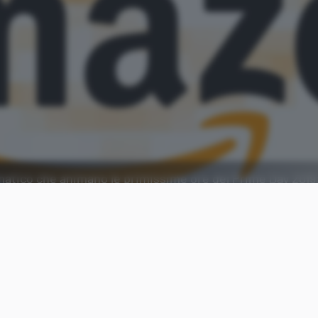
rmatico che animano le primissime ore del Prime Day 2019:
Aggiungi Punto Informatico 
Fonte preferita su Goog