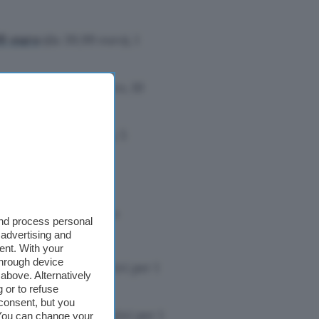
9 euro
(da 39,99 euro), 1
9 euro
(da 69,99 euro, 10
euro
(da 59,99 euro), 5
l codice indesiderato
and process personal
 advertising and
ent. With your
through device
,99 euro), 5 dispositivi per 1
above. Alternatively
 or to refuse
consent, but you
,99 euro), 10 dispositivi per 1
. You can change your