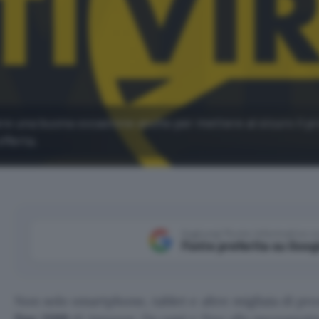
re una buona occasione anche per mettere al sicuro il p
fferta.
Aggiungi Punto Informatico 
Fonte preferita su Goog
Non solo smartphone, tablet e altre migliaia di pro