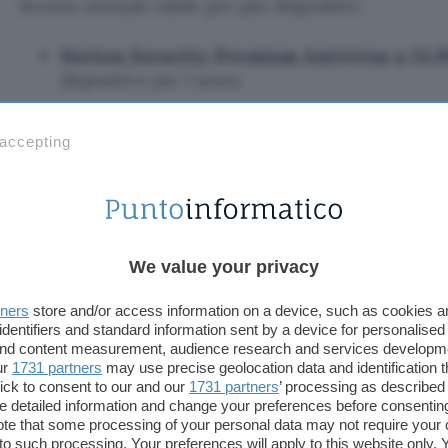
licenze annuali valide per più dispositivi.
Norton Security Premium Antivirus a 13,9
dispositivo per 1 anno;
Norton Security Premium Antivirus a 31,9
 accepting
dispositivi per 1 anno (da 69,99 euro);
Norton Security Deluxe Antivirus a 21,99 
dispositivi per 1 anno.
McAfee
We value your privacy
In alternativa la proposta di
McAfee
, per tenere i
tners
store and/or access information on a device, such as cookies 
lontano dai propri device e dai propri dati.
identifiers and standard information sent by a device for personalised
 and content measurement, audience research and services developm
ur
1731 partners
may use precise geolocation data and identification 
McAfee Total Protection a 16,79 euro
(da 59
ick to consent to our and our
1731 partners
’ processing as described 
anno;
detailed information and change your preferences before consenting
te that some processing of your personal data may not require your 
McAfee Total Protection a 24,79 euro
(da 79
t to such processing. Your preferences will apply to this website only