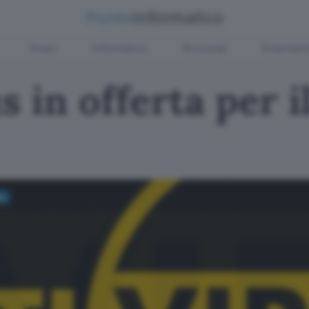
Green
Informatica
Sicurezza
Entertain
us in offerta per 
me