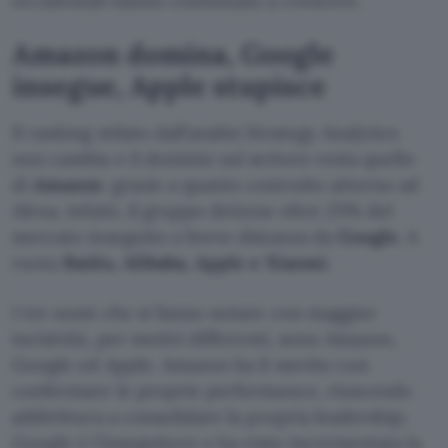
occidentali hanno continuato a crescere.
Amazon domina, Google
insegue, Apple stupisce
Il ranking stilato dall’analisi Strategy Analytics
non cambia e il dominio sul settore resta quello
di
Amazon
: grazie a quanto costruito attorno ad
Alexa, infatti, il gruppo detiene oltre 25% del
mercato inseguito a breve distanza da
Google
. A
ruota
Baidu, Alibaba, Apple e Xiaomi
.
I tre nomi che si fanno notare con maggior
incisività, per motivi differenti, sono Amazon,
Google ed Apple. Amazon ha il merito con
confermare le proprie performance, riuscendo
addirittura a consolidare la propria leadership;
Google è l’inseguitore e ha visto incrementata la