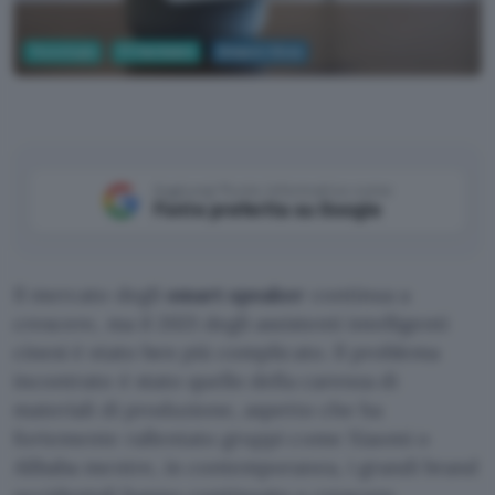
Tecnologia
PC Hardware
Amazon Alexa
Aggiungi Punto Informatico come
Fonte preferita su Google
Il mercato degli
smart speaker
continua a
crescere, ma il 2021 degli assistenti intelligenti
cinesi è stato ben più complicato. Il problema
incontrato è stato quello della carenza di
materiali di produzione, aspetto che ha
fortemente rallentato gruppi come Xiaomi o
Alibaba mentre, in contemporanea, i grandi brand