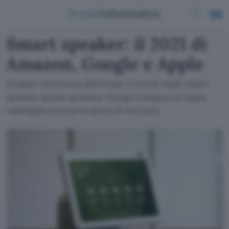
Smart speaker: il 2021 di
Amazon, Google e Apple
Amazon continua a dominare il mondo degli smart
speaker grazie ad Alexa, Google insegue ed Apple
raddoppia la propria quota di mercato.