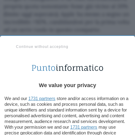
propria quota nonostante fosse già vicino al 20%
(limite oggi superato); Apple ha messo a segno un
incredibile +92%, candidandosi per la prima volta
ad un serio ruolo in questo comparto.
Continue without accepting
We value your privacy
We and our
1731 partners
store and/or access information on a
device, such as cookies and process personal data, such as
unique identifiers and standard information sent by a device for
personalised advertising and content, advertising and content
measurement, audience research and services development.
With your permission we and our
1731 partners
may use
precise geolocation data and identification through device