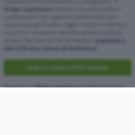
l’esperienza di tracciamento e navigazione. Il
design ergonomico
assicura una presa salda e
confortevole che regala un utilizzo intensivo
senza stancare il polso. Oggi è anche in offerta a
un prezzo veramente speciale grazie al 43% di
sconto riservato per te da Amazon.
Acquistalo a
soli 37,19 euro, invece di 64,99 euro!
Ordina il Logitech M720 Triathlon
Essendo un’
offerta a tempo
potrebbe terminare
da un momento all’altro. Quindi conferma
velocemente questo ordine e assicurati un mouse
professionale dall’ottima qualità. Un dispositivo
premium dotato di 6 tasti programmabili che
rendono ancora più produttivo il tuo lavoro.
Inoltre, grazie alla doppia connettività puoi