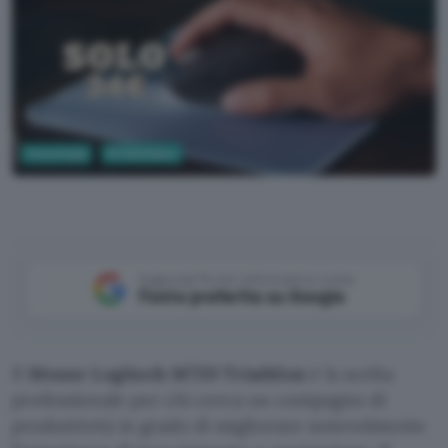
Tecnologia
PC Hardware
Aggiungi Punto Informatico come
Fonte preferita su Google
Il
Mouse Logitech M720 Triathlon
è la scelta
professionale per chi cerca un compagno di
produttività in grado di migliorare notevolmente